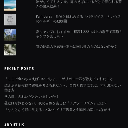
泳がなくても大丈夫。海のそばにいるだけで得られる驚
きの健康効果！
Pairi Daiza 動物と触れ合える「パラダイス」という名
のベルギーの動物園
夏キャンプにおすすめ！標高1000m以上の場所で高原キ
ャンプを楽しもう
雪の結晶の不思議─本当に同じ形のものはないのか？
RECENT POSTS
「ここで食べちゃえばいいでしょ」—ザリガニ一匹が教えてくれたこと
燃え尽き症候群で退職を考えるあなたへ。自然と哲学に学ぶ、すり減らない
働き方
その蝶、きれいだと思いましたか？
昼だけが旅じゃない。夜の自然を楽しむ『ノクツーリズム』とは？
「なんとなく顔に見える」パレイドリア現象と創造性の深いつながり
ABOUT US