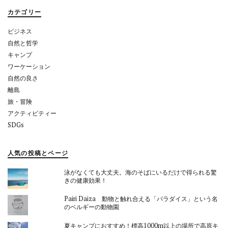
シ
カテゴリー
ョ
ビジネス
ン
自然と哲学
キャンプ
ワーケーション
自然の良さ
離島
旅・冒険
アクティビティー
SDGs
人気の投稿とページ
泳がなくても大丈夫。海のそばにいるだけで得られる驚
きの健康効果！
Pairi Daiza 動物と触れ合える「パラダイス」という名
のベルギーの動物園
夏キャンプにおすすめ！標高1000m以上の場所で高原キ