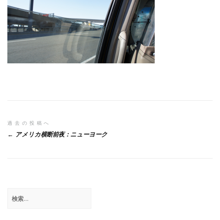
投
過去の投稿へ
アメリカ横断前夜：ニューヨーク
稿
ナ
ビ
ゲ
検
索:
ー