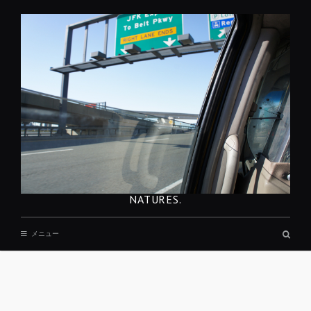
コ
ン
テ
ン
ツ
へ
移
動
NATURES.
検
メニュー
索
ボ
ッ
ク
ス
REST