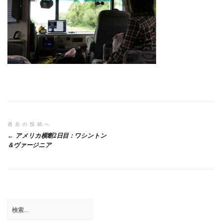
投
過去の投稿へ
アメリカ横断2日目：ワシントン
稿
＆ヴァージニア
ナ
ビ
ゲ
検
ー
索: