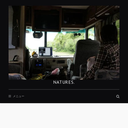
コ
ン
テ
ン
ツ
へ
移
動
NATURES.
検
メニュー
索
ボ
ッ
ク
ス
REST