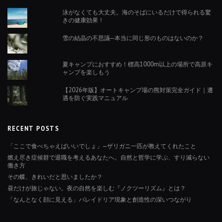
泳がなくても大丈夫。海のそばにいるだけで得られる驚
きの健康効果！
雪の結晶の不思議─本当に同じ形のものはないのか？
夏キャンプにおすすめ！標高1000m以上の場所で高原キ
ャンプを楽しもう
【2026年版】オートキャンプ場の熊対策完全ガイド｜遭
遇を防ぐ実践マニュアル
RECENT POSTS
「ここで食べちゃえばいいでしょ」—ザリガニ一匹が教えてくれたこと
燃え尽き症候群で退職を考えるあなたへ。自然と哲学に学ぶ、すり減らない
働き方
その蝶、きれいだと思いましたか？
昼だけが旅じゃない。夜の自然を楽しむ『ノクツーリズム』とは？
「なんとなく顔に見える」パレイドリア現象と創造性の深いつながり