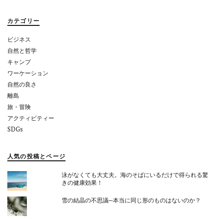
シ
ョ
カテゴリー
ン
ビジネス
自然と哲学
キャンプ
ワーケーション
自然の良さ
離島
旅・冒険
アクティビティー
SDGs
人気の投稿とページ
泳がなくても大丈夫。海のそばにいるだけで得られる驚
きの健康効果！
雪の結晶の不思議─本当に同じ形のものはないのか？