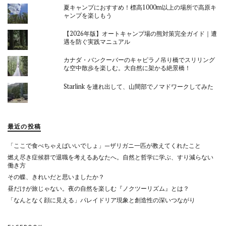
夏キャンプにおすすめ！標高1000m以上の場所で高原キ
ャンプを楽しもう
【2026年版】オートキャンプ場の熊対策完全ガイド｜遭
遇を防ぐ実践マニュアル
カナダ・バンクーバーのキャピラノ吊り橋でスリリング
な空中散歩を楽しむ。大自然に架かる絶景橋！
Starlink を連れ出して、山間部でノマドワークしてみた
最近の投稿
「ここで食べちゃえばいいでしょ」—ザリガニ一匹が教えてくれたこと
燃え尽き症候群で退職を考えるあなたへ。自然と哲学に学ぶ、すり減らない
働き方
その蝶、きれいだと思いましたか？
昼だけが旅じゃない。夜の自然を楽しむ『ノクツーリズム』とは？
「なんとなく顔に見える」パレイドリア現象と創造性の深いつながり