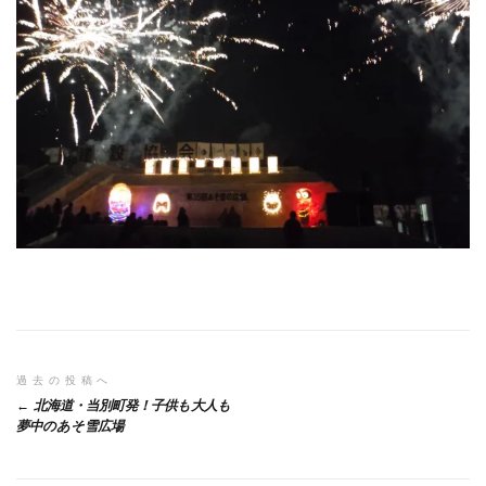
投
過去の投稿へ
北海道・当別町発！子供も大人も
稿
夢中のあそ雪広場
ナ