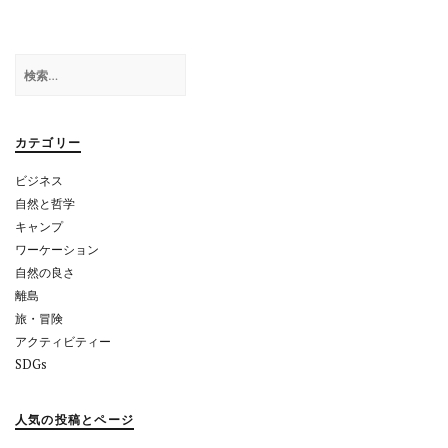
ビ
ゲ
検
ー
索:
シ
ョ
カテゴリー
ン
ビジネス
自然と哲学
キャンプ
ワーケーション
自然の良さ
離島
旅・冒険
アクティビティー
SDGs
人気の投稿とページ