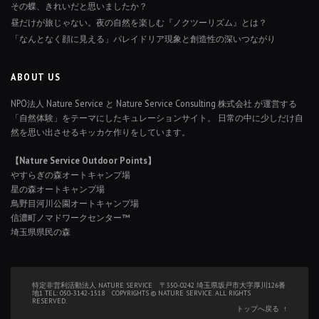
その蝶、きれいだと思いましたか？
昼だけが旅じゃない。夜の自然を楽しむ『ノクツーリズム』とは？
「なんとなく顔に見える」パレイドリア現象と創造性の深いつながり
ABOUT US
NPO法人 Nature Service と Nature Service Consulting 株式会社 が運営する
「自然体験」をテーマにしたキュレーションサイト。 日常の中に少しだけ自
然を思い出させるキッカケ作りをしています。
【Nature Service Outdoor Points】
やすらぎの森オートキャンプ場
星の森オートキャンプ場
鳥野目河川公園オートキャンプ場
信濃町ノマドワークセンター™
埼玉県県民の森
特定非営利活動法人 NATURE SERVICE 〒350-0242 埼玉県坂戸市大字厚川126番
地1 TEL: 050-3142-1518 COPYRIGHTS © NATURE SERVICE. ALL RIGHTS
RESERVED.
トップへ戻る