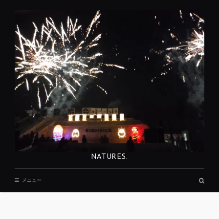
コ
ン
テ
ン
ツ
へ
移
動
NATURES.
検
メニュー
索
ボ
ッ
REST
ク