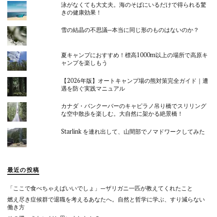
泳がなくても大丈夫。海のそばにいるだけで得られる驚
きの健康効果！
雪の結晶の不思議─本当に同じ形のものはないのか？
夏キャンプにおすすめ！標高1000m以上の場所で高原キ
ャンプを楽しもう
【2026年版】オートキャンプ場の熊対策完全ガイド｜遭
遇を防ぐ実践マニュアル
カナダ・バンクーバーのキャピラノ吊り橋でスリリング
な空中散歩を楽しむ。大自然に架かる絶景橋！
Starlink を連れ出して、山間部でノマドワークしてみた
最近の投稿
「ここで食べちゃえばいいでしょ」—ザリガニ一匹が教えてくれたこと
燃え尽き症候群で退職を考えるあなたへ。自然と哲学に学ぶ、すり減らない
働き方