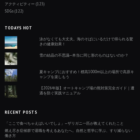
アクティビティー
(123)
SDGs
(122)
TODAYS HOT
泳がなくても大丈夫。海のそばにいるだけで得られる驚
きの健康効果！
雪の結晶の不思議─本当に同じ形のものはないのか？
夏キャンプにおすすめ！標高1000m以上の場所で高原キ
ャンプを楽しもう
【2026年版】オートキャンプ場の熊対策完全ガイド｜遭
遇を防ぐ実践マニュアル
RECENT POSTS
「ここで食べちゃえばいいでしょ」—ザリガニ一匹が教えてくれたこと
燃え尽き症候群で退職を考えるあなたへ。自然と哲学に学ぶ、すり減らない
働き方