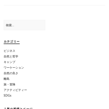
ナ
ビ
ゲ
検
索:
ー
シ
カテゴリー
ョ
ビジネス
ン
自然と哲学
キャンプ
ワーケーション
自然の良さ
離島
旅・冒険
アクティビティー
SDGs
人気の投稿とページ