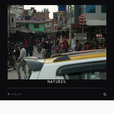
コ
ン
テ
ン
ツ
へ
移
動
NATURES.
検
メニュー
索
ボ
ッ
REST
ク