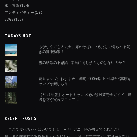
旅・冒険
(124)
アクティビティー
(123)
SDGs
(122)
TODAYS HOT
泳がなくても大丈夫。海のそばにいるだけで得られる驚
きの健康効果！
雪の結晶の不思議─本当に同じ形のものはないのか？
夏キャンプにおすすめ！標高1000m以上の場所で高原キ
ャンプを楽しもう
【2026年版】オートキャンプ場の熊対策完全ガイド｜遭
遇を防ぐ実践マニュアル
RECENT POSTS
「ここで食べちゃえばいいでしょ」—ザリガニ一匹が教えてくれたこと
燃え尽き症候群で退職を考えるあなたへ。自然と哲学に学ぶ、すり減らない