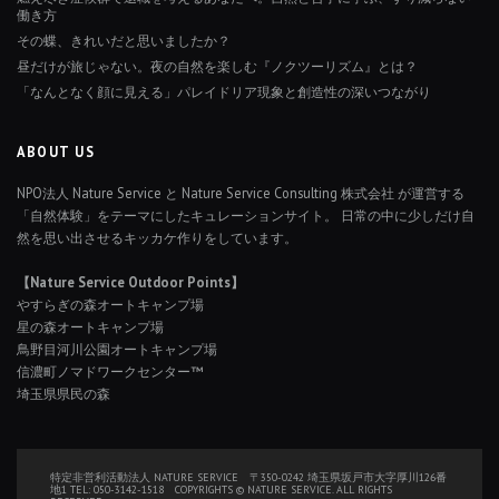
働き方
その蝶、きれいだと思いましたか？
昼だけが旅じゃない。夜の自然を楽しむ『ノクツーリズム』とは？
「なんとなく顔に見える」パレイドリア現象と創造性の深いつながり
ABOUT US
NPO法人 Nature Service と Nature Service Consulting 株式会社 が運営する
「自然体験」をテーマにしたキュレーションサイト。 日常の中に少しだけ自
然を思い出させるキッカケ作りをしています。
【Nature Service Outdoor Points】
やすらぎの森オートキャンプ場
星の森オートキャンプ場
鳥野目河川公園オートキャンプ場
信濃町ノマドワークセンター™
埼玉県県民の森
特定非営利活動法人 NATURE SERVICE 〒350-0242 埼玉県坂戸市大字厚川126番
地1 TEL: 050-3142-1518 COPYRIGHTS © NATURE SERVICE. ALL RIGHTS