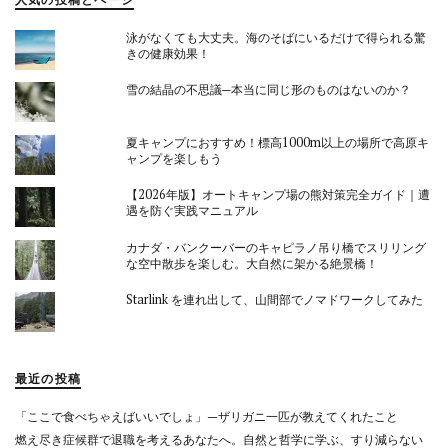
泳がなくても大丈夫。海のそばにいるだけで得られる驚
きの健康効果！
雪の結晶の不思議─本当に同じ形のものはないのか？
夏キャンプにおすすめ！標高1000m以上の場所で高原キ
ャンプを楽しもう
【2026年版】オートキャンプ場の熊対策完全ガイド｜遭
遇を防ぐ実践マニュアル
カナダ・バンクーバーのキャピラノ吊り橋でスリリング
な空中散歩を楽しむ。大自然に架かる絶景橋！
Starlink を連れ出して、山間部でノマドワークしてみた
最近の投稿
「ここで食べちゃえばいいでしょ」—ザリガニ一匹が教えてくれたこと
燃え尽き症候群で退職を考えるあなたへ。自然と哲学に学ぶ、すり減らない