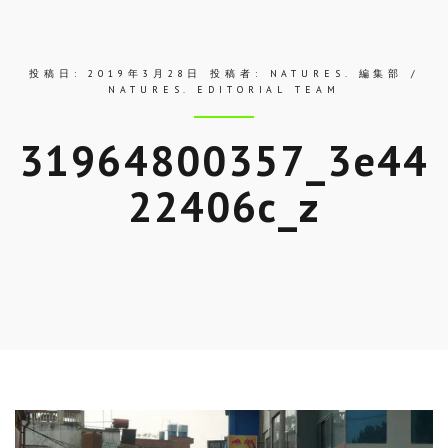
ス
投稿日:
2019年3月28日
投稿者:
NATURES. 編集部 /
NATURES. EDITORIAL TEAM
31964800357_3e44
22406c_z
Skip
to
entry
content