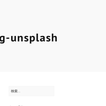
ス
g-unsplash
検
索: