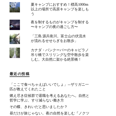
夏キャンプにおすすめ！標高1000m
以上の場所で高原キャンプを楽しも
う
夜を制するものがキャンプを制する
〜キャンプの夜の過ごし方〜
「三島 源兵衛川。富士山の伏流水
が流れるせせらぎをお散歩」
カナダ・バンクーバーのキャピラノ
吊り橋でスリリングな空中散歩を楽
しむ。大自然に架かる絶景橋！
最近の投稿
「ここで食べちゃえばいいでしょ」—ザリガニ一
匹が教えてくれたこと
燃え尽き症候群で退職を考えるあなたへ。自然と
哲学に学ぶ、すり減らない働き方
その蝶、きれいだと思いましたか？
昼だけが旅じゃない。夜の自然を楽しむ『ノクツ