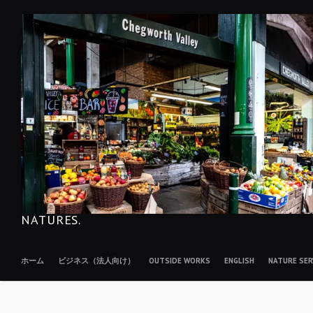
コ
ン
テ
ン
ツ
へ
移
動
NATURES.
ホーム
ビジネス（法人向け）
OUTSIDE WORKS
ENGLISH
NATURE S