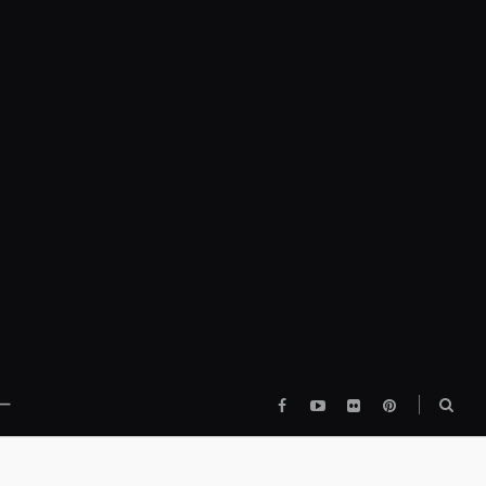
Facebook
YouTube
flickr
pinterest
検
ー
索
ボ
ッ
ク