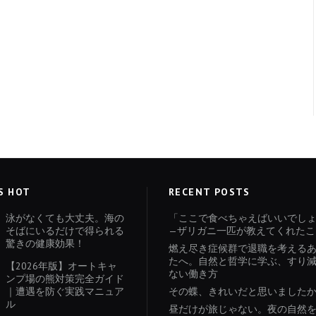
S HOT
RECENT POSTS
泳がなくても大丈夫。海の
「ここで食べちゃえばいいでし
そばにいるだけで得られる
—ザリガニ一匹が教えてくれたこ
驚きの健康効果！
燃え尽き症候群で退職を考える
たへ。自然と哲学に学ぶ、すり
【2026年版】オートキャ
ない働き方
ンプ場の熊対策完全ガイド
｜遭遇を防ぐ実践マニュア
その蝶、きれいだと思いました
ル
昼だけが旅じゃない。夜の自然