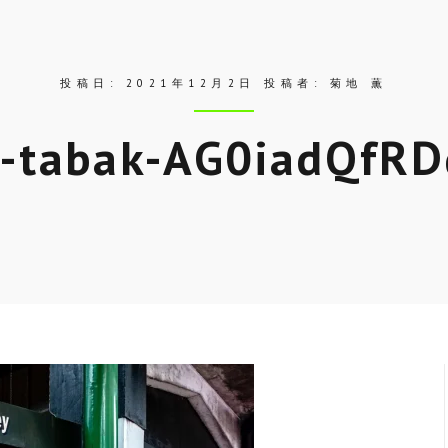
投稿日:
2021年12月2日
投稿者:
菊地 薫
n-tabak-AG0iadQfRD
Skip
to
entry
content