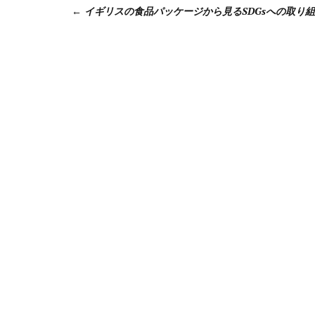
イギリスの食品パッケージから見るSDGsへの取り
稿
ナ
ビ
ゲ
ー
シ
ョ
ン