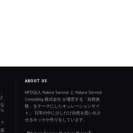
ABOUT US
ょ」
NPO法人 Nature Service と Nature Service
と
Consulting 株式会社 が運営する「自然体
あな
験」をテーマにしたキュレーションサイ
減ら
ト。 日常の中に少しだけ自然を思い出さ
せるキッカケ作りをしています。
か？
を楽