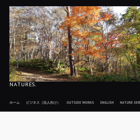
コ
ン
テ
ン
ツ
へ
移
動
NATURES.
ホーム
ビジネス（法人向け）
OUTSIDE WORKS
ENGLISH
NATURE S