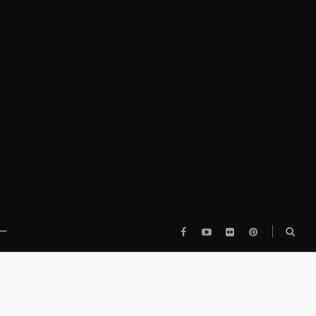
Facebook
YouTube
flickr
pinterest
検
ー
索
ボ
ッ
ク
ス