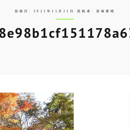
投稿日:
2021年11月21日
投稿者:
富塚康晴
58e98b1cf151178a6
Skip
to
entry
content