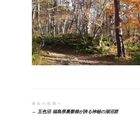
投
過去の投稿へ
五色沼-福島県裏磐梯が誇る神秘の湖沼群
稿
ナ
ビ