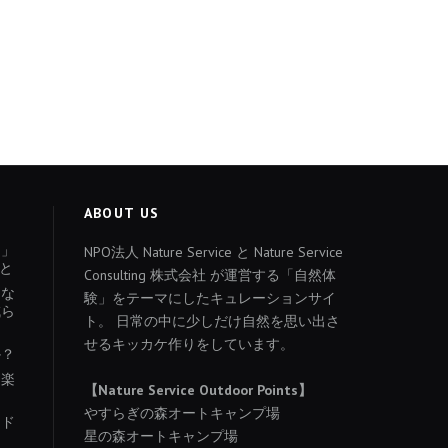
ABOUT US
ょ」
NPO法人 Nature Service と Nature Service
と
Consulting 株式会社 が運営する「自然体
あな
験」をテーマにしたキュレーションサイ
減ら
ト。 日常の中に少しだけ自然を思い出さ
せるキッカケ作りをしています。
か？
を楽
【Nature Service Outdoor Points】
やすらぎの森オートキャンプ場
イド
星の森オートキャンプ場
り