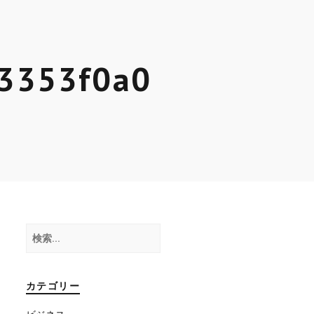
3353f0a0
検
索:
カテゴリー