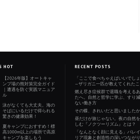
S HOT
RECENT POSTS
【2026年版】オートキャ
「ここで食べちゃえばいいでし
ンプ場の熊対策完全ガイド
—ザリガニ一匹が教えてくれたこ
｜遭遇を防ぐ実践マニュア
燃え尽き症候群で退職を考える
ル
たへ。自然と哲学に学ぶ、すり
ない働き方
泳がなくても大丈夫。海の
そばにいるだけで得られる
その蝶、きれいだと思いました
驚きの健康効果！
昼だけが旅じゃない。夜の自然
しむ『ノクツーリズム』とは？
夏キャンプにおすすめ！標
高1000m以上の場所で高原
「なんとなく顔に見える」パレ
キャンプを楽しもう
リア現象と創造性の深いつなが