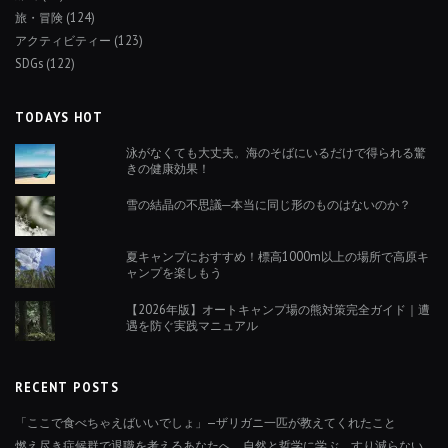
旅・冒険
(124)
アクティビティー
(123)
SDGs
(122)
TODAYS HOT
泳がなくても大丈夫。海のそばにいるだけで得られる驚
きの健康効果！
雪の結晶の不思議─本当に同じ形のものはないのか？
夏キャンプにおすすめ！標高1000m以上の場所で高原キ
ャンプを楽しもう
【2026年版】オートキャンプ場の熊対策完全ガイド｜遭
遇を防ぐ実践マニュアル
RECENT POSTS
「ここで食べちゃえばいいでしょ」—ザリガニ一匹が教えてくれたこと
燃え尽き症候群で退職を考えるあなたへ。自然と哲学に学ぶ、すり減らない