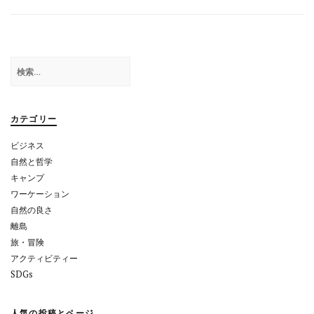
ビ
ゲ
ー
検
シ
索:
ョ
カテゴリー
ン
ビジネス
自然と哲学
キャンプ
ワーケーション
自然の良さ
離島
旅・冒険
アクティビティー
SDGs
人気の投稿とページ