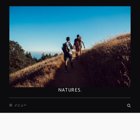
コ
ン
テ
ン
ツ
へ
移
動
NATURES.
検
メニュー
索
ボ
ッ
ク
ス
REST