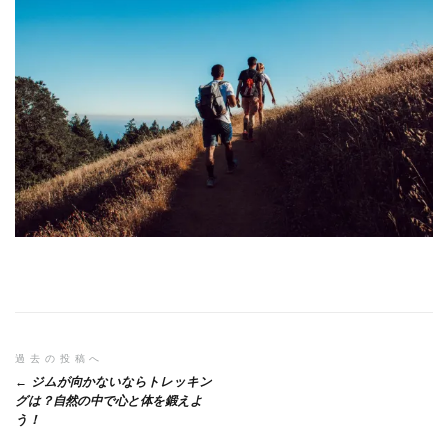
投
過去の投稿へ
ジムが向かないならトレッキン
稿
グは？自然の中で心と体を鍛えよ
う！
ナ