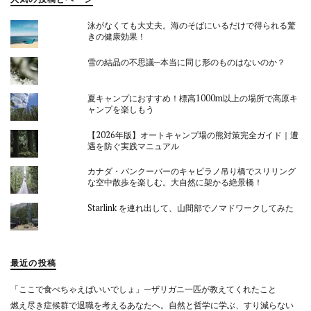
泳がなくても大丈夫。海のそばにいるだけで得られる驚
きの健康効果！
雪の結晶の不思議─本当に同じ形のものはないのか？
夏キャンプにおすすめ！標高1000m以上の場所で高原キ
ャンプを楽しもう
【2026年版】オートキャンプ場の熊対策完全ガイド｜遭
遇を防ぐ実践マニュアル
カナダ・バンクーバーのキャピラノ吊り橋でスリリング
な空中散歩を楽しむ。大自然に架かる絶景橋！
Starlink を連れ出して、山間部でノマドワークしてみた
最近の投稿
「ここで食べちゃえばいいでしょ」—ザリガニ一匹が教えてくれたこと
燃え尽き症候群で退職を考えるあなたへ。自然と哲学に学ぶ、すり減らない