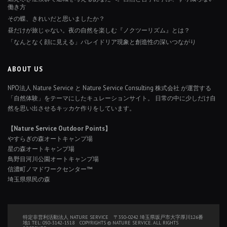
働き方
その蝶、きれいだと思いましたか？
昼だけが旅じゃない。夜の自然を楽しむ『ノクツーリズム』とは？
「なんとなく顔に見える」パレイドリア現象と創造性の深いつながり
ABOUT US
NPO法人 Nature Service と Nature Service Consulting 株式会社 が運営する
「自然体験」をテーマにしたキュレーションサイト。 日常の中に少しだけ自
然を思い出させるキッカケ作りをしています。
【Nature Service Outdoor Points】
やすらぎの森オートキャンプ場
星の森オートキャンプ場
鳥野目河川公園オートキャンプ場
信濃町ノマドワークセンター™
埼玉県県民の森
特定非営利活動法人 NATURE SERVICE 〒350-0242 埼玉県坂戸市大字厚川126番
地1 TEL: 050-3142-1518 COPYRIGHTS © NATURE SERVICE. ALL RIGHTS