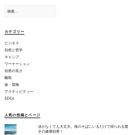
ゲ
検
ー
索:
シ
ョ
カテゴリー
ン
ビジネス
自然と哲学
キャンプ
ワーケーション
自然の良さ
離島
旅・冒険
アクティビティー
SDGs
人気の投稿とページ
泳がなくても大丈夫。海のそばにいるだけで得られる驚
きの健康効果！