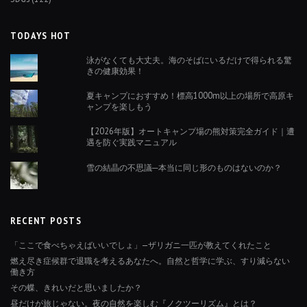
TODAYS HOT
泳がなくても大丈夫。海のそばにいるだけで得られる驚
きの健康効果！
夏キャンプにおすすめ！標高1000m以上の場所で高原キ
ャンプを楽しもう
【2026年版】オートキャンプ場の熊対策完全ガイド｜遭
遇を防ぐ実践マニュアル
雪の結晶の不思議─本当に同じ形のものはないのか？
RECENT POSTS
「ここで食べちゃえばいいでしょ」—ザリガニ一匹が教えてくれたこと
燃え尽き症候群で退職を考えるあなたへ。自然と哲学に学ぶ、すり減らない
働き方
その蝶、きれいだと思いましたか？
昼だけが旅じゃない。夜の自然を楽しむ『ノクツーリズム』とは？