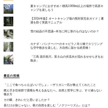
夏キャンプにおすすめ！標高1000m以上の場所で高原キ
ャンプを楽しもう
【2026年版】オートキャンプ場の熊対策完全ガイド｜遭
遇を防ぐ実践マニュアル
雪の結晶の不思議─本当に同じ形のものはないのか？
カナダ・バンクーバーのキャピラノ吊り橋でスリリング
な空中散歩を楽しむ。大自然に架かる絶景橋！
「三島 源兵衛川。富士山の伏流水が流れるせせらぎをお
散歩」
最近の投稿
「ここで食べちゃえばいいでしょ」—ザリガニ一匹が教えてくれたこと
燃え尽き症候群で退職を考えるあなたへ。自然と哲学に学ぶ、すり減らない
働き方
その蝶、きれいだと思いましたか？
昼だけが旅じゃない。夜の自然を楽しむ『ノクツーリズム』とは？