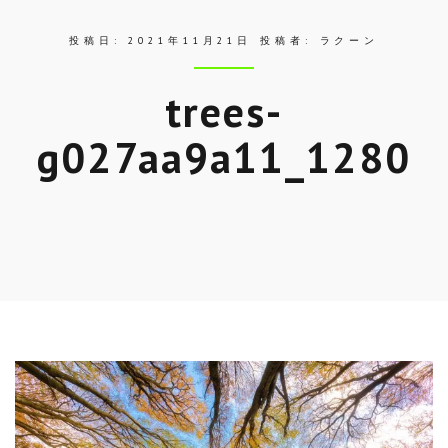
投稿日:
2021年11月21日
投稿者:
ラクーン
trees-
g027aa9a11_1280
Skip
to
entry
content