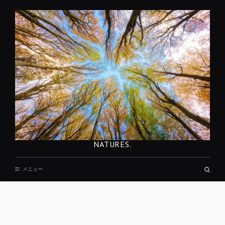
コ
ン
テ
ン
ツ
へ
移
動
NATURES.
検
メニュー
索
ボ
ッ
ク
ス
REST