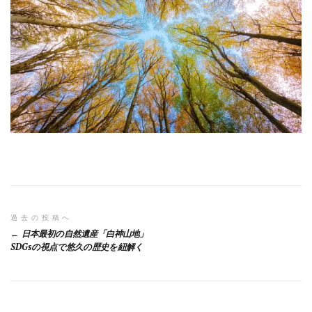
投
過去の投稿へ
日本最初の自然遺産「白神山地」
稿
SDGsの視点で悠久の歴史を紐解く
ナ
ビ