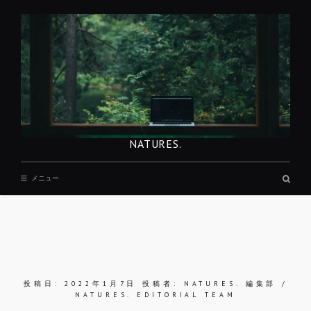
コ
ン
テ
ン
ツ
へ
移
動
NATURES.
検
メニュー
索
ボ
ッ
ク
ス
投稿日:
2022年1月7日
投稿者:
NATURES. 編集部 /
NATURES. EDITORIAL TEAM
REST