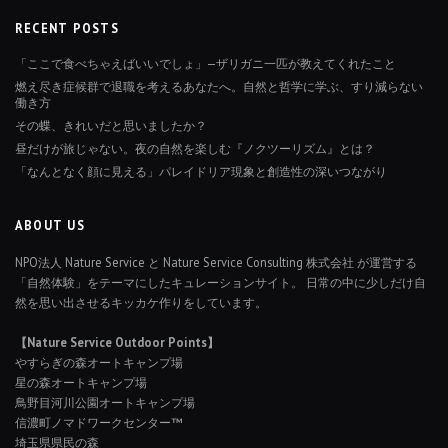
RECENT POSTS
「ここで食べちゃえばいいでしょ」—ザリガニ一匹が教えてくれたこと
燃え尽き症候群で退職を考えるあなたへ。自然と哲学に学ぶ、すり減らない
働き方
その蝶、きれいだと思いましたか？
昼だけが旅じゃない。夜の自然を楽しむ『ノクツーリズム』とは？
「なんとなく顔に見える」パレイドリア現象と創造性の深いつながり
ABOUT US
NPO法人 Nature Service と Nature Service Consulting 株式会社 が運営する
「自然体験」をテーマにしたキュレーションサイト。 日常の中に少しだけ自
然を思い出させるキッカケ作りをしています。
【Nature Service Outdoor Points】
やすらぎの森オートキャンプ場
星の森オートキャンプ場
鳥野目河川公園オートキャンプ場
信濃町ノマドワークセンター™
埼玉県県民の森