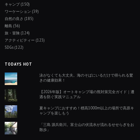
キャンプ
(150)
ワーケーション
(39)
自然の良さ
(185)
離島
(56)
旅・冒険
(124)
アクティビティー
(123)
SDGs
(122)
TODAYS HOT
泳がなくても大丈夫。海のそばにいるだけで得られる驚
きの健康効果！
【2026年版】オートキャンプ場の熊対策完全ガイド｜遭
遇を防ぐ実践マニュアル
夏キャンプにおすすめ！標高1000m以上の場所で高原キ
ャンプを楽しもう
「三島 源兵衛川。富士山の伏流水が流れるせせらぎをお
散歩」