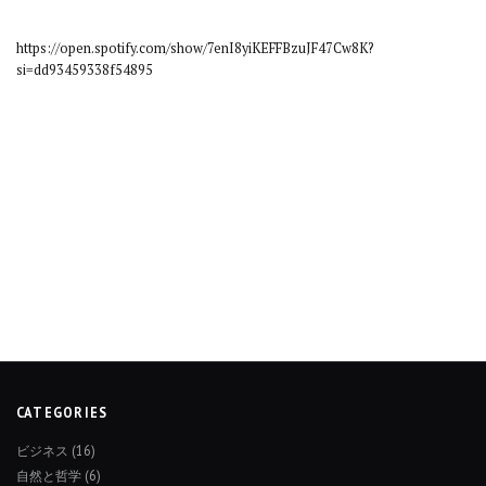
https://open.spotify.com/show/7enI8yiKEFFBzuJF47Cw8K?
si=dd93459338f54895
CATEGORIES
ビジネス
(16)
自然と哲学
(6)