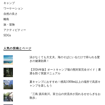
キャンプ
ワーケーション
自然の良さ
離島
旅・冒険
アクティビティー
SDGs
人気の投稿とページ
泳がなくても大丈夫。海のそばにいるだけで得られる驚
きの健康効果！
【2026年版】オートキャンプ場の熊対策完全ガイド｜遭
遇を防ぐ実践マニュアル
夏キャンプにおすすめ！標高1000m以上の場所で高原キ
ャンプを楽しもう
「三島 源兵衛川。富士山の伏流水が流れるせせらぎをお
散歩」