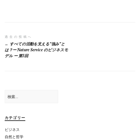
投
過去の投稿へ
すべての活動を支える”強み”と
稿
は？ー Nature Service のビジネスモ
デル ー 第3回
ナ
ビ
ゲ
ー
検
シ
索:
ョ
カテゴリー
ン
ビジネス
自然と哲学