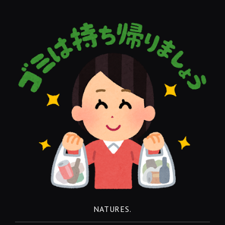
コ
ン
テ
ン
ツ
へ
移
動
NATURES.
REST