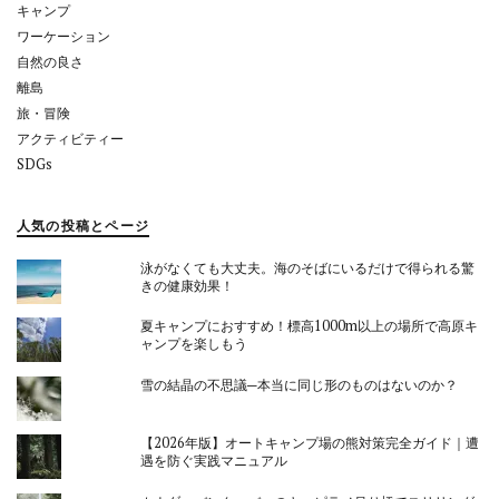
キャンプ
ワーケーション
自然の良さ
離島
旅・冒険
アクティビティー
SDGs
人気の投稿とページ
泳がなくても大丈夫。海のそばにいるだけで得られる驚
きの健康効果！
夏キャンプにおすすめ！標高1000m以上の場所で高原キ
ャンプを楽しもう
雪の結晶の不思議─本当に同じ形のものはないのか？
【2026年版】オートキャンプ場の熊対策完全ガイド｜遭
遇を防ぐ実践マニュアル