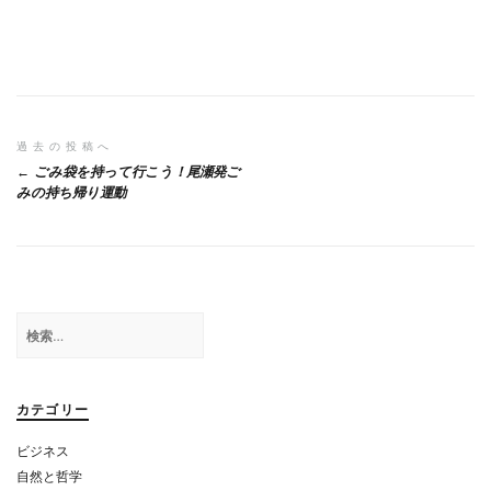
投
過去の投稿へ
ごみ袋を持って行こう！尾瀬発ご
稿
みの持ち帰り運動
ナ
ビ
ゲ
検
ー
索:
シ
ョ
カテゴリー
ン
ビジネス
自然と哲学