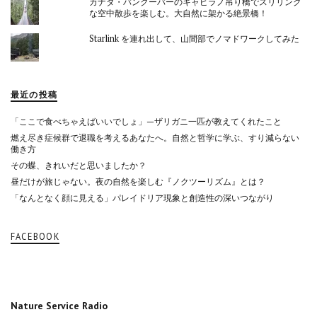
カナダ・バンクーバーのキャピラノ吊り橋でスリリング
な空中散歩を楽しむ。大自然に架かる絶景橋！
Starlink を連れ出して、山間部でノマドワークしてみた
最近の投稿
「ここで食べちゃえばいいでしょ」—ザリガニ一匹が教えてくれたこと
燃え尽き症候群で退職を考えるあなたへ。自然と哲学に学ぶ、すり減らない
働き方
その蝶、きれいだと思いましたか？
昼だけが旅じゃない。夜の自然を楽しむ『ノクツーリズム』とは？
「なんとなく顔に見える」パレイドリア現象と創造性の深いつながり
FACEBOOK
Nature Service Radio