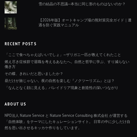
雪の結晶の不思議─本当に同じ形のものはないのか？
【2026年版】オートキャンプ場の熊対策完全ガイド｜遭
遇を防ぐ実践マニュアル
RECENT POSTS
「ここで食べちゃえばいいでしょ」—ザリガニ一匹が教えてくれたこと
燃え尽き症候群で退職を考えるあなたへ。自然と哲学に学ぶ、すり減らない
働き方
その蝶、きれいだと思いましたか？
昼だけが旅じゃない。夜の自然を楽しむ『ノクツーリズム』とは？
「なんとなく顔に見える」パレイドリア現象と創造性の深いつながり
ABOUT US
NPO法人 Nature Service と Nature Service Consulting 株式会社 が運営する
「自然体験」をテーマにしたキュレーションサイト。 日常の中に少しだけ自
然を思い出させるキッカケ作りをしています。