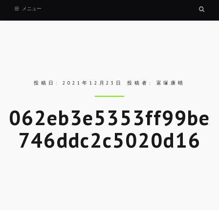
検
メニュー
索
ボ
ッ
ク
ス
投稿日:
2021年12月23日
投稿者:
富塚康晴
062eb3e5353ff99be
746ddc2c5020d16
Skip
to
entry
content