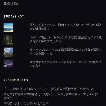
SDGs
(122)
TODAYS HOT
泳がなくても大丈夫。海のそばにいるだけで得られる驚
きの健康効果！
【2026年版】オートキャンプ場の熊対策完全ガイド｜遭
遇を防ぐ実践マニュアル
夏キャンプにおすすめ！標高1000m以上の場所で高原キ
ャンプを楽しもう
夜を制するものがキャンプを制する 〜キャンプの夜の過
ごし方〜
RECENT POSTS
「ここで食べちゃえばいいでしょ」—ザリガニ一匹が教えてくれたこと
燃え尽き症候群で退職を考えるあなたへ。自然と哲学に学ぶ、すり減らない
働き方
その蝶、きれいだと思いましたか？