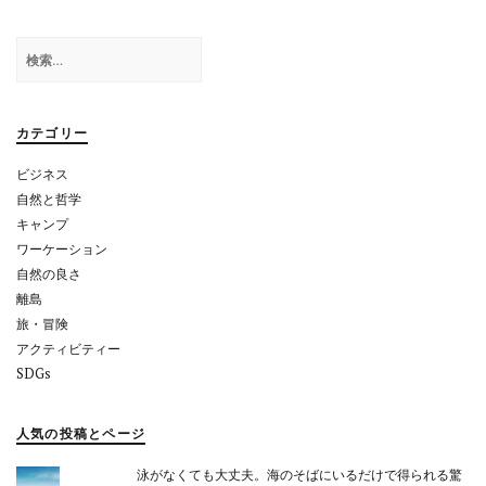
ゲ
ー
検
シ
索:
ョ
カテゴリー
ン
ビジネス
自然と哲学
キャンプ
ワーケーション
自然の良さ
離島
旅・冒険
アクティビティー
SDGs
人気の投稿とページ
泳がなくても大丈夫。海のそばにいるだけで得られる驚