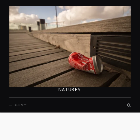
コ
ン
テ
ン
ツ
へ
移
動
NATURES.
検
メニュー
索
ボ
ッ
ク
ス
REST