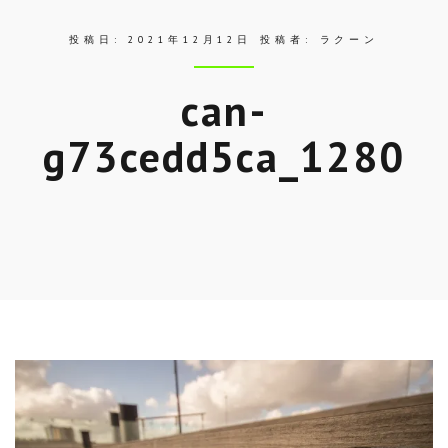
投稿日:
2021年12月12日
投稿者:
ラクーン
can-
g73cedd5ca_1280
Skip
to
entry
content