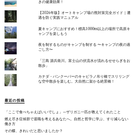
きの健康効果！
【2026年版】オートキャンプ場の熊対策完全ガイド｜遭
遇を防ぐ実践マニュアル
夏キャンプにおすすめ！標高1000m以上の場所で高原キ
ャンプを楽しもう
夜を制するものがキャンプを制する 〜キャンプの夜の過
ごし方〜
「三島 源兵衛川。富士山の伏流水が流れるせせらぎをお
散歩」
カナダ・バンクーバーのキャピラノ吊り橋でスリリング
な空中散歩を楽しむ。大自然に架かる絶景橋！
最近の投稿
「ここで食べちゃえばいいでしょ」—ザリガニ一匹が教えてくれたこと
燃え尽き症候群で退職を考えるあなたへ。自然と哲学に学ぶ、すり減らない
働き方
その蝶、きれいだと思いましたか？