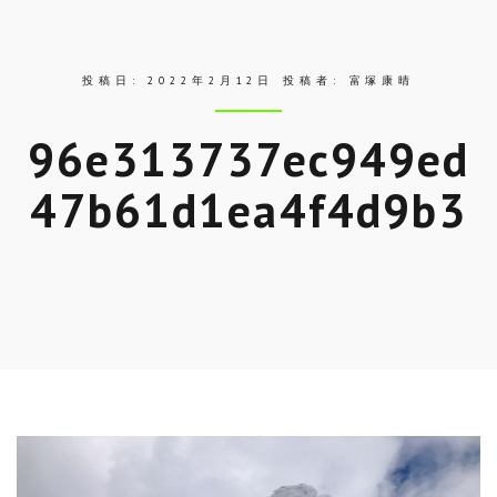
ス
投稿日:
2022年2月12日
投稿者:
富塚康晴
96e313737ec949ed
47b61d1ea4f4d9b3
Skip
to
entry
content