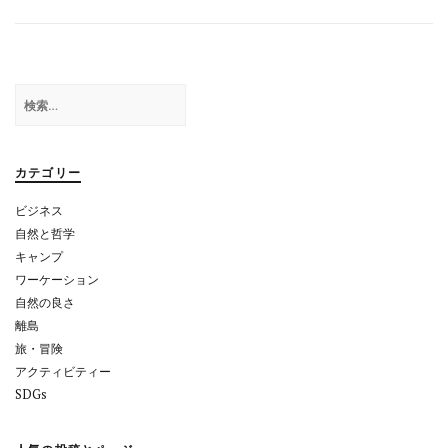
ナ
ビ
ゲ
検
ー
索:
シ
ョ
カテゴリー
ン
ビジネス
自然と哲学
キャンプ
ワーケーション
自然の良さ
離島
旅・冒険
アクティビティー
SDGs