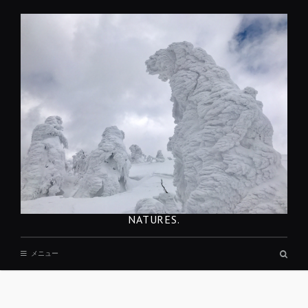
コ
ン
テ
ン
ツ
へ
移
動
NATURES.
検
メニュー
索
ボ
ッ
REST
ク