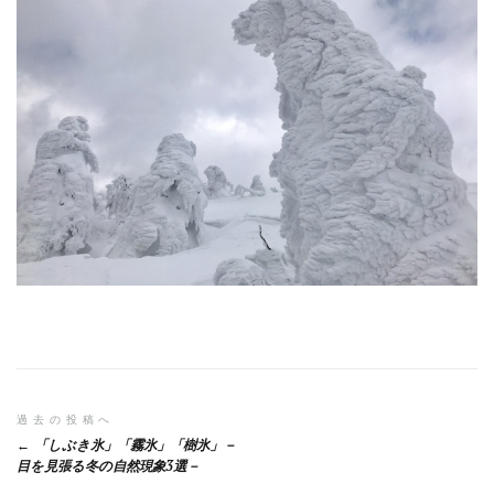
投
過去の投稿へ
「しぶき氷」「霧氷」「樹氷」－
稿
目を見張る冬の自然現象3選－