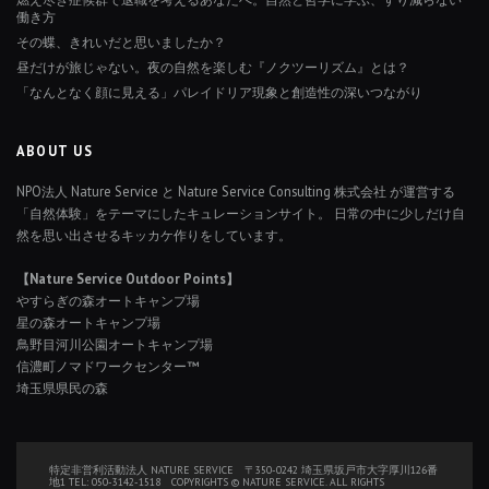
働き方
その蝶、きれいだと思いましたか？
昼だけが旅じゃない。夜の自然を楽しむ『ノクツーリズム』とは？
「なんとなく顔に見える」パレイドリア現象と創造性の深いつながり
ABOUT US
NPO法人 Nature Service と Nature Service Consulting 株式会社 が運営する
「自然体験」をテーマにしたキュレーションサイト。 日常の中に少しだけ自
然を思い出させるキッカケ作りをしています。
【Nature Service Outdoor Points】
やすらぎの森オートキャンプ場
星の森オートキャンプ場
鳥野目河川公園オートキャンプ場
信濃町ノマドワークセンター™
埼玉県県民の森
特定非営利活動法人 NATURE SERVICE 〒350-0242 埼玉県坂戸市大字厚川126番
地1 TEL: 050-3142-1518 COPYRIGHTS © NATURE SERVICE. ALL RIGHTS