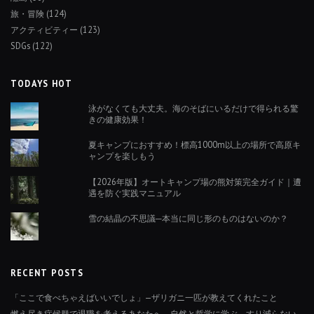
旅・冒険
(124)
アクティビティー
(123)
SDGs
(122)
TODAYS HOT
泳がなくても大丈夫。海のそばにいるだけで得られる驚
きの健康効果！
夏キャンプにおすすめ！標高1000m以上の場所で高原キ
ャンプを楽しもう
【2026年版】オートキャンプ場の熊対策完全ガイド｜遭
遇を防ぐ実践マニュアル
雪の結晶の不思議─本当に同じ形のものはないのか？
RECENT POSTS
「ここで食べちゃえばいいでしょ」—ザリガニ一匹が教えてくれたこと
燃え尽き症候群で退職を考えるあなたへ。自然と哲学に学ぶ、すり減らない