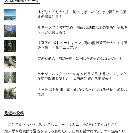
人気の投稿とページ
泳がなくても大丈夫。海のそばにいるだけで得られる驚
きの健康効果！
夏キャンプにおすすめ！標高1000m以上の場所で高原キ
ャンプを楽しもう
【2026年版】オートキャンプ場の熊対策完全ガイド｜遭
遇を防ぐ実践マニュアル
雪の結晶の不思議─本当に同じ形のものはないのか？
カナダ・バンクーバーのキャピラノ吊り橋でスリリング
な空中散歩を楽しむ。大自然に架かる絶景橋！
「三島 源兵衛川。富士山の伏流水が流れるせせらぎをお
散歩」
最近の投稿
「ここで食べちゃえばいいでしょ」—ザリガニ一匹が教えてくれたこと
燃え尽き症候群で退職を考えるあなたへ。自然と哲学に学ぶ、すり減らない