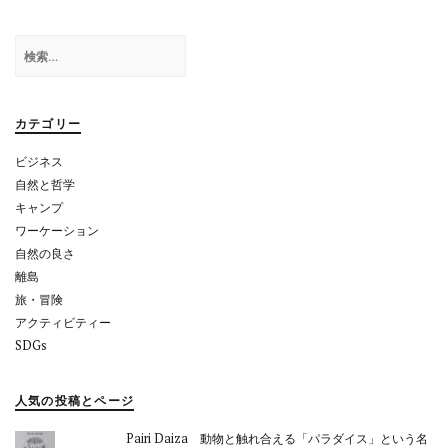
ゲ
ー
検
シ
索:
ョ
カテゴリー
ン
ビジネス
自然と哲学
キャンプ
ワーケーション
自然の良さ
離島
旅・冒険
アクティビティー
SDGs
人気の投稿とページ
Pairi Daiza 動物と触れ合える「パラダイス」という名