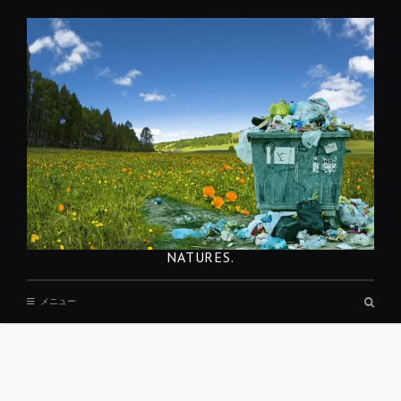
コ
ン
テ
ン
ツ
へ
移
動
NATURES.
検
メニュー
索
ボ
ッ
ク
ス
REST