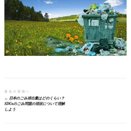
投
過去の投稿へ
日本のごみ排出量はどのくらい？
稿
SDGsのごみ問題の現状について理解
しよう
ナ
ビ