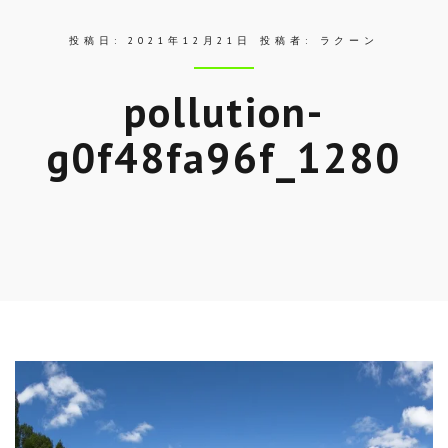
投稿日:
2021年12月21日
投稿者:
ラクーン
pollution-
g0f48fa96f_1280
Skip
to
entry
content