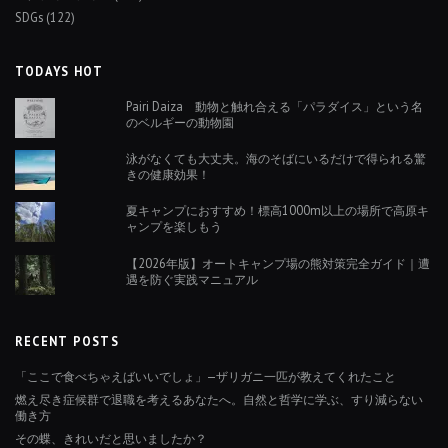
SDGs
(122)
TODAYS HOT
Pairi Daiza 動物と触れ合える「パラダイス」という名
のベルギーの動物園
泳がなくても大丈夫。海のそばにいるだけで得られる驚
きの健康効果！
夏キャンプにおすすめ！標高1000m以上の場所で高原キ
ャンプを楽しもう
【2026年版】オートキャンプ場の熊対策完全ガイド｜遭
遇を防ぐ実践マニュアル
RECENT POSTS
「ここで食べちゃえばいいでしょ」—ザリガニ一匹が教えてくれたこと
燃え尽き症候群で退職を考えるあなたへ。自然と哲学に学ぶ、すり減らない
働き方
その蝶、きれいだと思いましたか？