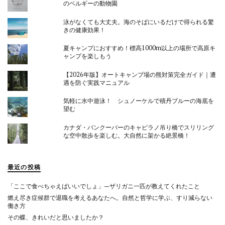
のベルギーの動物園
泳がなくても大丈夫。海のそばにいるだけで得られる驚
きの健康効果！
夏キャンプにおすすめ！標高1000m以上の場所で高原キ
ャンプを楽しもう
【2026年版】オートキャンプ場の熊対策完全ガイド｜遭
遇を防ぐ実践マニュアル
気軽に水中遊泳！ シュノーケルで積丹ブルーの海底を
望む
カナダ・バンクーバーのキャピラノ吊り橋でスリリング
な空中散歩を楽しむ。大自然に架かる絶景橋！
最近の投稿
「ここで食べちゃえばいいでしょ」—ザリガニ一匹が教えてくれたこと
燃え尽き症候群で退職を考えるあなたへ。自然と哲学に学ぶ、すり減らない
働き方
その蝶、きれいだと思いましたか？