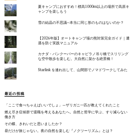
夏キャンプにおすすめ！標高1000m以上の場所で高原キ
ャンプを楽しもう
雪の結晶の不思議─本当に同じ形のものはないのか？
【2026年版】オートキャンプ場の熊対策完全ガイド｜遭
遇を防ぐ実践マニュアル
カナダ・バンクーバーのキャピラノ吊り橋でスリリング
な空中散歩を楽しむ。大自然に架かる絶景橋！
Starlink を連れ出して、山間部でノマドワークしてみた
最近の投稿
「ここで食べちゃえばいいでしょ」—ザリガニ一匹が教えてくれたこと
燃え尽き症候群で退職を考えるあなたへ。自然と哲学に学ぶ、すり減らない
働き方
その蝶、きれいだと思いましたか？
昼だけが旅じゃない。夜の自然を楽しむ『ノクツーリズム』とは？