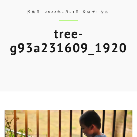
投稿日:
2022年1月14日
投稿者:
なお
tree-
g93a231609_1920
Skip
to
entry
content