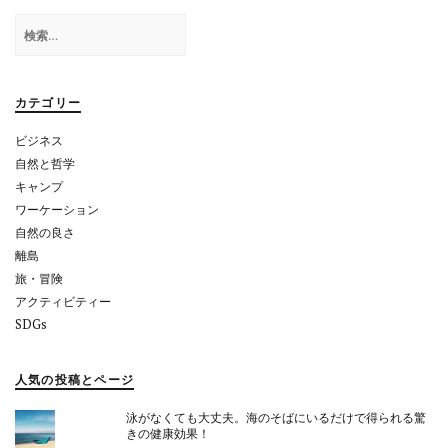
ゲ
検
ー
索:
シ
ョ
カテゴリー
ン
ビジネス
自然と哲学
キャンプ
ワーケーション
自然の良さ
離島
旅・冒険
アクティビティー
SDGs
人気の投稿とページ
泳がなくても大丈夫。海のそばにいるだけで得られる驚
きの健康効果！