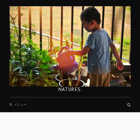
コ
ン
テ
ン
ツ
へ
移
動
NATURES.
検
メニュー
索
ボ
ッ
ク
ス
REST