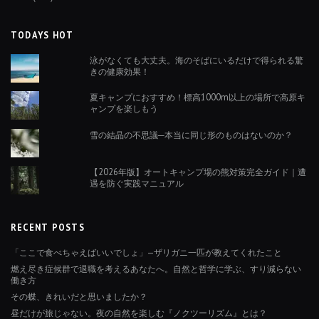
TODAYS HOT
泳がなくても大丈夫。海のそばにいるだけで得られる驚
きの健康効果！
夏キャンプにおすすめ！標高1000m以上の場所で高原キ
ャンプを楽しもう
雪の結晶の不思議─本当に同じ形のものはないのか？
【2026年版】オートキャンプ場の熊対策完全ガイド｜遭
遇を防ぐ実践マニュアル
RECENT POSTS
「ここで食べちゃえばいいでしょ」—ザリガニ一匹が教えてくれたこと
燃え尽き症候群で退職を考えるあなたへ。自然と哲学に学ぶ、すり減らない
働き方
その蝶、きれいだと思いましたか？
昼だけが旅じゃない。夜の自然を楽しむ『ノクツーリズム』とは？