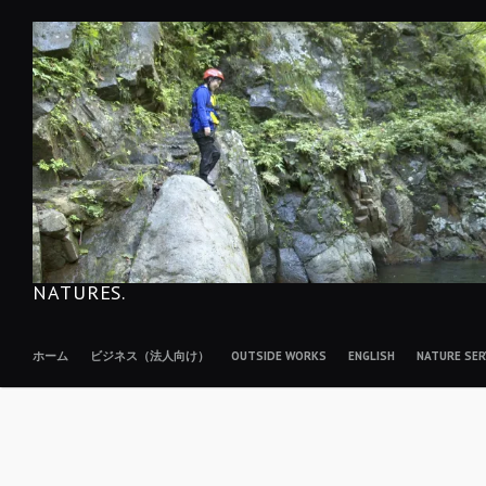
コ
ン
テ
ン
ツ
へ
移
動
NATURES.
ホーム
ビジネス（法人向け）
OUTSIDE WORKS
ENGLISH
NATURE S