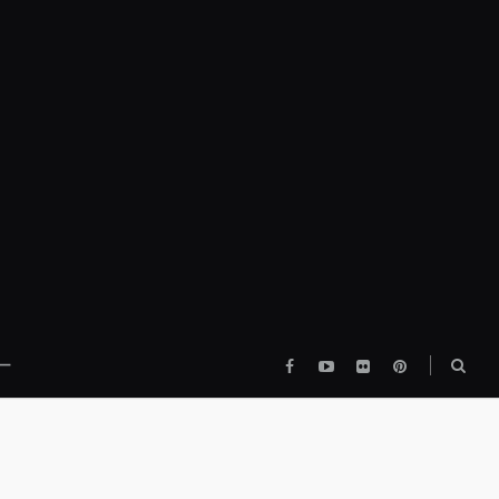
Facebook
YouTube
flickr
pinterest
検
ー
索
ボ
ッ
ク
ス