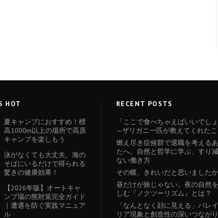
S HOT
RECENT POSTS
夏キャンプにおすすめ！標
「ここで食べちゃえばいいでし
高1000m以上の場所で高原
—ザリガニ一匹が教えてくれたこ
キャンプを楽しもう
燃え尽き症候群で退職を考える
たへ。自然と哲学に学ぶ、すり
泳がなくても大丈夫。海の
ない働き方
そばにいるだけで得られる
驚きの健康効果！
その蝶、きれいだと思いました
昼だけが旅じゃない。夜の自然
【2026年版】オートキャ
しむ『ノクツーリズム』とは？
ンプ場の熊対策完全ガイド
｜遭遇を防ぐ実践マニュア
「なんとなく顔に見える」パレ
ル
リア現象と創造性の深いつなが