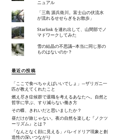
ニュアル
「三島 源兵衛川。富士山の伏流水
が流れるせせらぎをお散歩」
Starlink を連れ出して、山間部でノ
マドワークしてみた
雪の結晶の不思議─本当に同じ形の
ものはないのか？
最近の投稿
「ここで食べちゃえばいいでしょ」—ザリガニ一
匹が教えてくれたこと
燃え尽き症候群で退職を考えるあなたへ。自然と
哲学に学ぶ、すり減らない働き方
その蝶、きれいだと思いましたか？
昼だけが旅じゃない。夜の自然を楽しむ『ノクツ
ーリズム』とは？
「なんとなく顔に見える」パレイドリア現象と創
造性の深いつながり