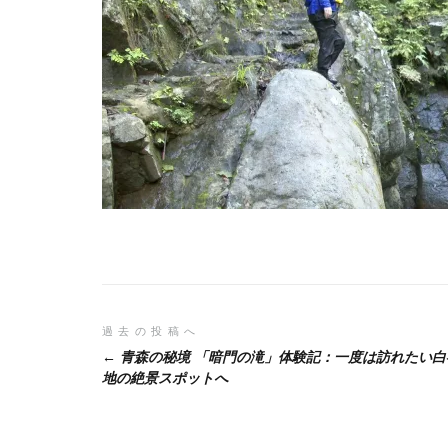
投
過去の投稿へ
青森の秘境 「暗門の滝」体験記：一度は訪れたい白
稿
地の絶景スポットへ
ナ
ビ