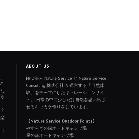
ABOUT US
ょ」
NPO法人 Nature Service と Nature Service
と
Consulting 株式会社 が運営する「自然体
あな
験」をテーマにしたキュレーションサイ
減ら
ト。 日常の中に少しだけ自然を思い出さ
せるキッカケ作りをしています。
か？
を楽
【Nature Service Outdoor Points】
やすらぎの森オートキャンプ場
イド
星の森オートキャンプ場
り