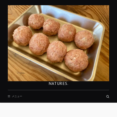
コ
ン
テ
ン
ツ
へ
移
動
NATURES.
検
メニュー
索
ボ
ッ
REST
ク