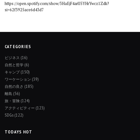
https://open.spotify.com/show/3HaEjF4arU5YHrYwcz1Zdk?
si=62f3925ace6d43d7
CATEGORIES
ビジネス
(16)
自然と哲学
(6)
キャンプ
(150)
ワーケーション
(39)
自然の良さ
(185)
離島
(56)
旅・冒険
(124)
アクティビティー
(123)
SDGs
(122)
TODAYS HOT