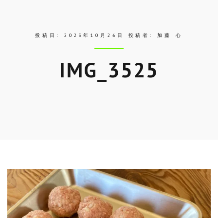
ス
投稿日:
2023年10月26日
投稿者:
加藤 心
IMG_3525
Skip
to
entry
content