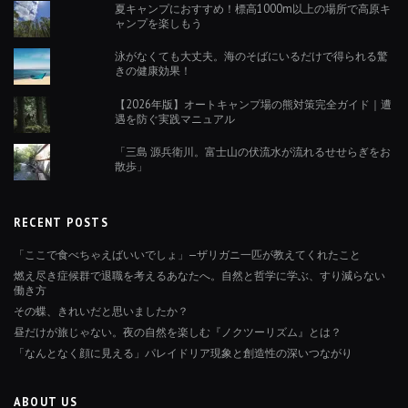
夏キャンプにおすすめ！標高1000m以上の場所で高原キ
ャンプを楽しもう
泳がなくても大丈夫。海のそばにいるだけで得られる驚
きの健康効果！
【2026年版】オートキャンプ場の熊対策完全ガイド｜遭
遇を防ぐ実践マニュアル
「三島 源兵衛川。富士山の伏流水が流れるせせらぎをお
散歩」
RECENT POSTS
「ここで食べちゃえばいいでしょ」—ザリガニ一匹が教えてくれたこと
燃え尽き症候群で退職を考えるあなたへ。自然と哲学に学ぶ、すり減らない
働き方
その蝶、きれいだと思いましたか？
昼だけが旅じゃない。夜の自然を楽しむ『ノクツーリズム』とは？
「なんとなく顔に見える」パレイドリア現象と創造性の深いつながり
ABOUT US