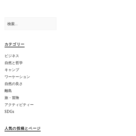
ゲ
ー
検
シ
索:
ョ
カテゴリー
ン
ビジネス
自然と哲学
キャンプ
ワーケーション
自然の良さ
離島
旅・冒険
アクティビティー
SDGs
人気の投稿とページ