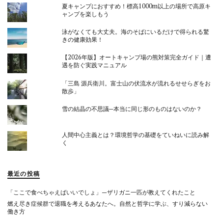
夏キャンプにおすすめ！標高1000m以上の場所で高原キ
ャンプを楽しもう
泳がなくても大丈夫。海のそばにいるだけで得られる驚
きの健康効果！
【2026年版】オートキャンプ場の熊対策完全ガイド｜遭
遇を防ぐ実践マニュアル
「三島 源兵衛川。富士山の伏流水が流れるせせらぎをお
散歩」
雪の結晶の不思議─本当に同じ形のものはないのか？
人間中心主義とは？環境哲学の基礎をていねいに読み解
く
最近の投稿
「ここで食べちゃえばいいでしょ」—ザリガニ一匹が教えてくれたこと
燃え尽き症候群で退職を考えるあなたへ。自然と哲学に学ぶ、すり減らない
働き方