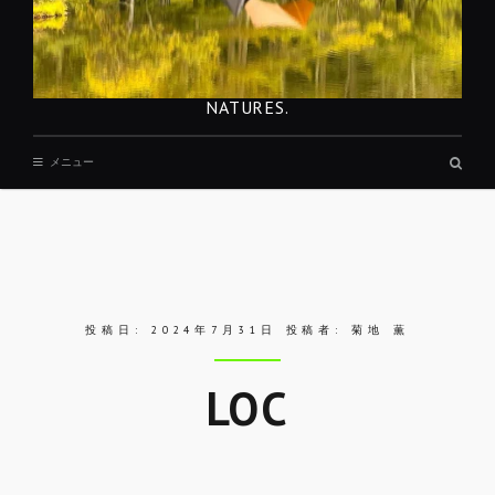
NATURES.
検
メニュー
索
ボ
ッ
ク
ス
投稿日:
2024年7月31日
投稿者:
菊地 薫
LOC
Skip
to