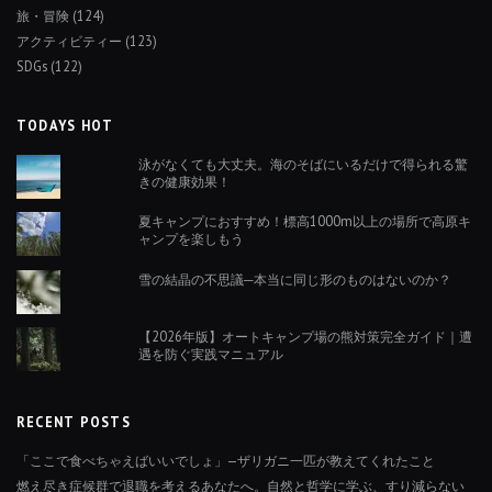
旅・冒険
(124)
アクティビティー
(123)
SDGs
(122)
TODAYS HOT
泳がなくても大丈夫。海のそばにいるだけで得られる驚
きの健康効果！
夏キャンプにおすすめ！標高1000m以上の場所で高原キ
ャンプを楽しもう
雪の結晶の不思議─本当に同じ形のものはないのか？
【2026年版】オートキャンプ場の熊対策完全ガイド｜遭
遇を防ぐ実践マニュアル
RECENT POSTS
「ここで食べちゃえばいいでしょ」—ザリガニ一匹が教えてくれたこと
燃え尽き症候群で退職を考えるあなたへ。自然と哲学に学ぶ、すり減らない