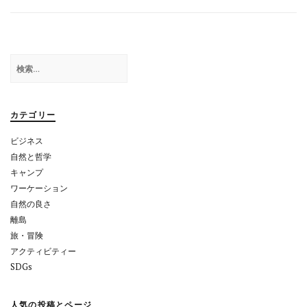
ビ
ゲ
ー
検
シ
索:
ョ
カテゴリー
ン
ビジネス
自然と哲学
キャンプ
ワーケーション
自然の良さ
離島
旅・冒険
アクティビティー
SDGs
人気の投稿とページ