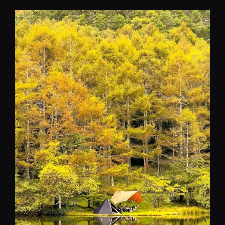
コ
ン
テ
ン
ツ
へ
移
動
REST