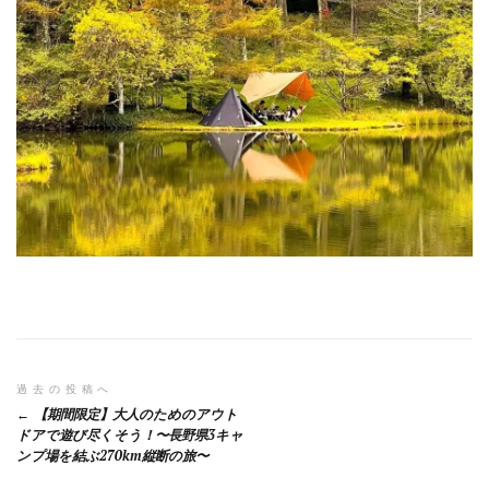
投
過去の投稿へ
【期間限定】大人のためのアウト
稿
ドアで遊び尽くそう！〜長野県3キャ
ンプ場を結ぶ270km縦断の旅〜
ナ