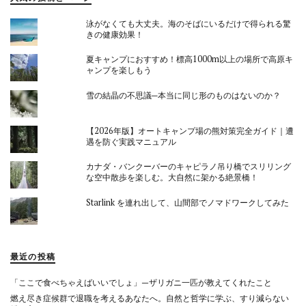
泳がなくても大丈夫。海のそばにいるだけで得られる驚
きの健康効果！
夏キャンプにおすすめ！標高1000m以上の場所で高原キ
ャンプを楽しもう
雪の結晶の不思議─本当に同じ形のものはないのか？
【2026年版】オートキャンプ場の熊対策完全ガイド｜遭
遇を防ぐ実践マニュアル
カナダ・バンクーバーのキャピラノ吊り橋でスリリング
な空中散歩を楽しむ。大自然に架かる絶景橋！
Starlink を連れ出して、山間部でノマドワークしてみた
最近の投稿
「ここで食べちゃえばいいでしょ」—ザリガニ一匹が教えてくれたこと
燃え尽き症候群で退職を考えるあなたへ。自然と哲学に学ぶ、すり減らない