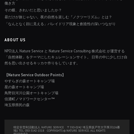
働き方
その蝶、きれいだと思いましたか？
昼だけが旅じゃない。夜の自然を楽しむ『ノクツーリズム』とは？
「なんとなく顔に見える」パレイドリア現象と創造性の深いつながり
ABOUT US
NPO法人 Nature Service と Nature Service Consulting 株式会社 が運営する
「自然体験」をテーマにしたキュレーションサイト。 日常の中に少しだけ自
然を思い出させるキッカケ作りをしています。
【Nature Service Outdoor Points】
やすらぎの森オートキャンプ場
星の森オートキャンプ場
鳥野目河川公園オートキャンプ場
信濃町ノマドワークセンター™
埼玉県県民の森
特定非営利活動法人 NATURE SERVICE 〒350-0242 埼玉県坂戸市大字厚川126番
地1 TEL: 050-3142-1518 COPYRIGHTS © NATURE SERVICE. ALL RIGHTS
RESERVED.