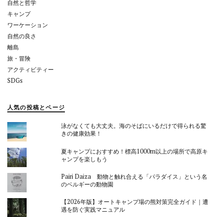
自然と哲学
キャンプ
ワーケーション
自然の良さ
離島
旅・冒険
アクティビティー
SDGs
人気の投稿とページ
泳がなくても大丈夫。海のそばにいるだけで得られる驚
きの健康効果！
夏キャンプにおすすめ！標高1000m以上の場所で高原キ
ャンプを楽しもう
Pairi Daiza 動物と触れ合える「パラダイス」という名
のベルギーの動物園
【2026年版】オートキャンプ場の熊対策完全ガイド｜遭
遇を防ぐ実践マニュアル