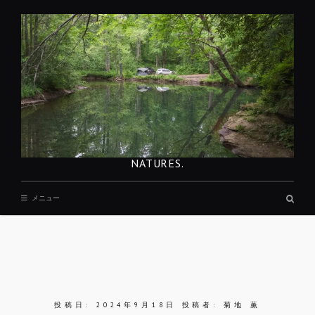
コ
ン
テ
ン
ツ
へ
移
動
NATURES.
検
メニュー
索
ボ
ッ
ク
ス
REST
投稿日:
2024年9月18日
投稿者:
菊地 薫