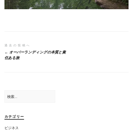
投
過去の投稿へ
オーバーランディングの本質と責
稿
任ある旅
ナ
ビ
ゲ
検
ー
索:
シ
ョ
カテゴリー
ン
ビジネス