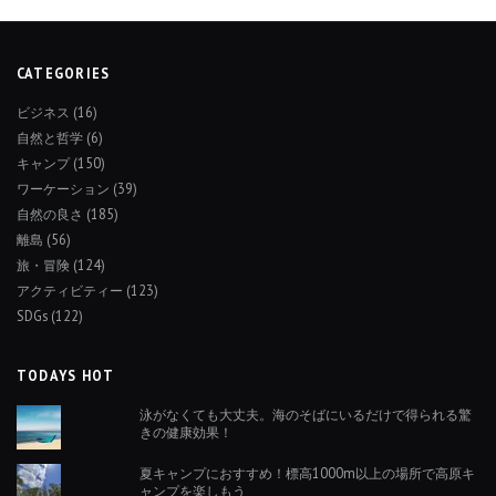
CATEGORIES
ビジネス
(16)
自然と哲学
(6)
キャンプ
(150)
ワーケーション
(39)
自然の良さ
(185)
離島
(56)
旅・冒険
(124)
アクティビティー
(123)
SDGs
(122)
TODAYS HOT
泳がなくても大丈夫。海のそばにいるだけで得られる驚
きの健康効果！
夏キャンプにおすすめ！標高1000m以上の場所で高原キ
ャンプを楽しもう