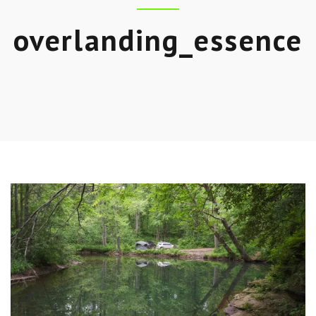
overlanding_essence
Skip
to
entry
content