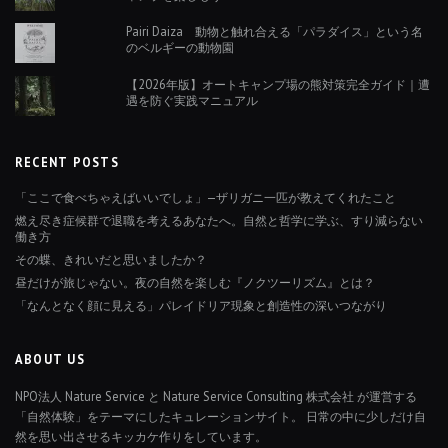
Pairi Daiza 動物と触れ合える「パラダイス」という名
のベルギーの動物園
【2026年版】オートキャンプ場の熊対策完全ガイド｜遭
遇を防ぐ実践マニュアル
RECENT POSTS
「ここで食べちゃえばいいでしょ」—ザリガニ一匹が教えてくれたこと
燃え尽き症候群で退職を考えるあなたへ。自然と哲学に学ぶ、すり減らない
働き方
その蝶、きれいだと思いましたか？
昼だけが旅じゃない。夜の自然を楽しむ『ノクツーリズム』とは？
「なんとなく顔に見える」パレイドリア現象と創造性の深いつながり
ABOUT US
NPO法人 Nature Service と Nature Service Consulting 株式会社 が運営する
「自然体験」をテーマにしたキュレーションサイト。 日常の中に少しだけ自
然を思い出させるキッカケ作りをしています。