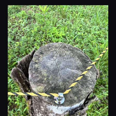
コ
ン
テ
ン
ツ
へ
移
動
REST