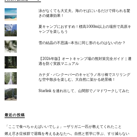
泳がなくても大丈夫。海のそばにいるだけで得られる驚
きの健康効果！
夏キャンプにおすすめ！標高1000m以上の場所で高原キ
ャンプを楽しもう
雪の結晶の不思議─本当に同じ形のものはないのか？
【2026年版】オートキャンプ場の熊対策完全ガイド｜遭
遇を防ぐ実践マニュアル
カナダ・バンクーバーのキャピラノ吊り橋でスリリング
な空中散歩を楽しむ。大自然に架かる絶景橋！
Starlink を連れ出して、山間部でノマドワークしてみた
最近の投稿
「ここで食べちゃえばいいでしょ」—ザリガニ一匹が教えてくれたこと
燃え尽き症候群で退職を考えるあなたへ。自然と哲学に学ぶ、すり減らない