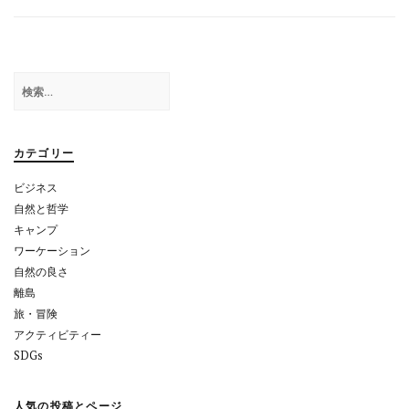
ビ
ゲ
ー
検
シ
索:
ョ
カテゴリー
ン
ビジネス
自然と哲学
キャンプ
ワーケーション
自然の良さ
離島
旅・冒険
アクティビティー
SDGs
人気の投稿とページ