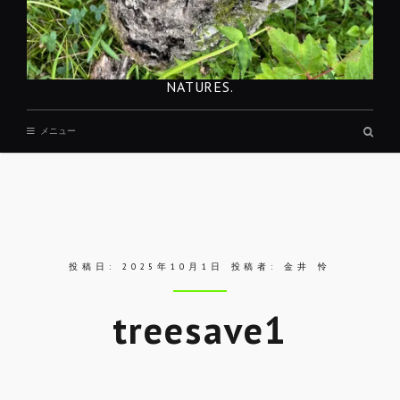
NATURES.
検
メニュー
索
ボ
ッ
ク
ス
投稿日:
2025年10月1日
投稿者:
金井 怜
treesave1
Skip
to