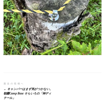
投
過去の投稿へ
キャンパーはまず気がつかない。
稿
朝霧Camp Base そらいろの「神ディ
テール」
ナ