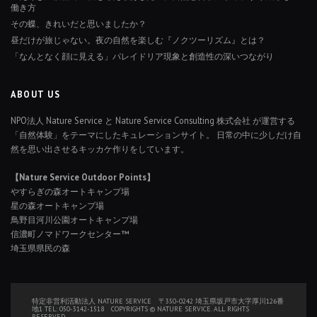
働き方
その蝶、きれいだと思いましたか？
昼だけが旅じゃない。夜の自然を楽しむ『ノクツーリズム』とは？
「なんとなく顔に見える」パレイドリア現象と創造性の深いつながり
ABOUT US
NPO法人 Nature Service と Nature Service Consulting 株式会社 が運営する
「自然体験」をテーマにしたキュレーションサイト。 日常の中に少しだけ自
然を思い出させるキッカケ作りをしています。
【Nature Service Outdoor Points】
やすらぎの森オートキャンプ場
星の森オートキャンプ場
鳥野目河川公園オートキャンプ場
信濃町ノマドワークセンター™
埼玉県県民の森
特定非営利活動法人 NATURE SERVICE 〒350-0242 埼玉県坂戸市大字厚川126番
地1 TEL: 050-3142-1518 COPYRIGHTS © NATURE SERVICE. ALL RIGHTS
RESERVED.