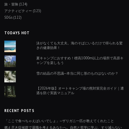
旅・冒険
(124)
アクティビティー
(123)
SDGs
(122)
TODAYS HOT
泳がなくても大丈夫。海のそばにいるだけで得られる驚
きの健康効果！
夏キャンプにおすすめ！標高1000m以上の場所で高原キ
ャンプを楽しもう
雪の結晶の不思議─本当に同じ形のものはないのか？
【2026年版】オートキャンプ場の熊対策完全ガイド｜遭
遇を防ぐ実践マニュアル
RECENT POSTS
「ここで食べちゃえばいいでしょ」—ザリガニ一匹が教えてくれたこと
燃え尽き症候群で退職を考えるあなたへ。自然と哲学に学ぶ、すり減らない