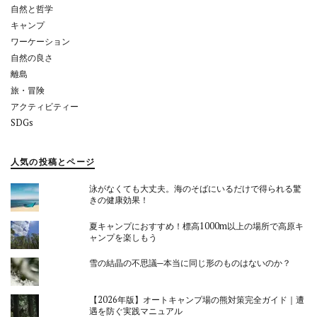
自然と哲学
キャンプ
ワーケーション
自然の良さ
離島
旅・冒険
アクティビティー
SDGs
人気の投稿とページ
泳がなくても大丈夫。海のそばにいるだけで得られる驚
きの健康効果！
夏キャンプにおすすめ！標高1000m以上の場所で高原キ
ャンプを楽しもう
雪の結晶の不思議─本当に同じ形のものはないのか？
【2026年版】オートキャンプ場の熊対策完全ガイド｜遭
遇を防ぐ実践マニュアル