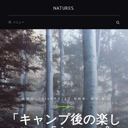
コ
NATURES.
ン
テ
検
メニュー
ン
索
ボ
ツ
ッ
へ
ク
ス
移
動
投稿日:
2016年9月23日
投稿者:
菊地 薫
「キャンプ後の楽し
REST