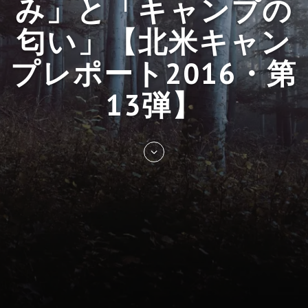
み」と「キャンプの
匂い」【北米キャン
プレポート2016・第
13弾】
Skip
to
entry
content