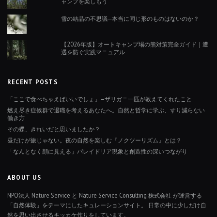
ャンプを楽しもう
雪の結晶の不思議─本当に同じ形のものはないのか？
【2026年版】オートキャンプ場の熊対策完全ガイド｜遭
遇を防ぐ実践マニュアル
RECENT POSTS
「ここで食べちゃえばいいでしょ」—ザリガニ一匹が教えてくれたこと
燃え尽き症候群で退職を考えるあなたへ。自然と哲学に学ぶ、すり減らない
働き方
その蝶、きれいだと思いましたか？
昼だけが旅じゃない。夜の自然を楽しむ『ノクツーリズム』とは？
「なんとなく顔に見える」パレイドリア現象と創造性の深いつながり
ABOUT US
NPO法人 Nature Service と Nature Service Consulting 株式会社 が運営する
「自然体験」をテーマにしたキュレーションサイト。 日常の中に少しだけ自
然を思い出させるキッカケ作りをしています。