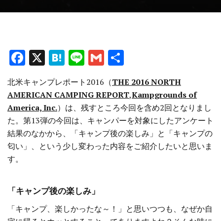
F
X
H
Li
G
共
a
at
n
m
有
北米キャンプレポート2016（
THE 2016 NORTH
ce
e
e
ai
AMERICAN CAMPING REPORT
,
Kampgrounds of
b
n
l
America, Inc.
）は、残すところ今回を含め2回となりまし
o
a
た。第13弾の今回は、キャンパーを対象にしたアンケート
o
結果のなかから、「キャンプ後の楽しみ」と「キャンプの
匂い」、という少し変わった内容をご紹介したいと思いま
k
す。
「キャンプ後の楽しみ」
「キャンプ、楽しかったな～！」と思いつつも、なぜか自