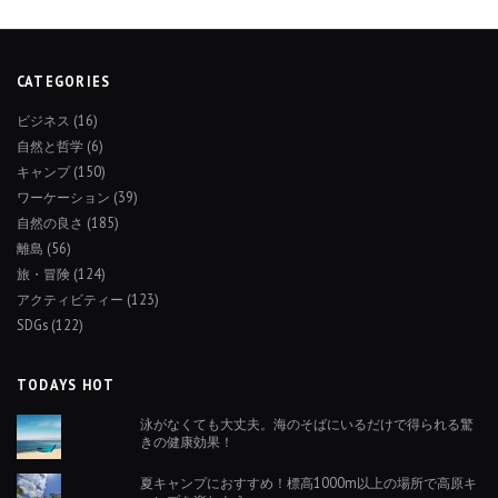
CATEGORIES
ビジネス
(16)
自然と哲学
(6)
キャンプ
(150)
ワーケーション
(39)
自然の良さ
(185)
離島
(56)
旅・冒険
(124)
アクティビティー
(123)
SDGs
(122)
TODAYS HOT
泳がなくても大丈夫。海のそばにいるだけで得られる驚
きの健康効果！
夏キャンプにおすすめ！標高1000m以上の場所で高原キ