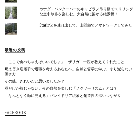
カナダ・バンクーバーのキャピラノ吊り橋でスリリング
な空中散歩を楽しむ。大自然に架かる絶景橋！
Starlink を連れ出して、山間部でノマドワークしてみた
最近の投稿
「ここで食べちゃえばいいでしょ」—ザリガニ一匹が教えてくれたこと
燃え尽き症候群で退職を考えるあなたへ。自然と哲学に学ぶ、すり減らない
働き方
その蝶、きれいだと思いましたか？
昼だけが旅じゃない。夜の自然を楽しむ『ノクツーリズム』とは？
「なんとなく顔に見える」パレイドリア現象と創造性の深いつながり
FACEBOOK