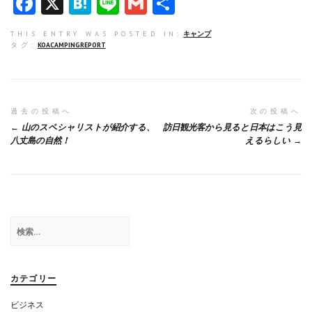
F
X
H
Li
G
共
a
at
n
m
有
THIS ENTRY WAS POSTED IN:
キャンプ
ce
e
e
ai
タグ:
KOACAMPINGREPORT
b
n
l
o
a
o
投
過去の投稿へ
次の投稿へ
山のスペシャリストが紹介する、
訪日観光客から見ると日本はこう見
k
稿
八丈島の自然！
えるらしい
ナ
ビ
ゲ
検
ー
索:
シ
ョ
カテゴリー
ン
ビジネス