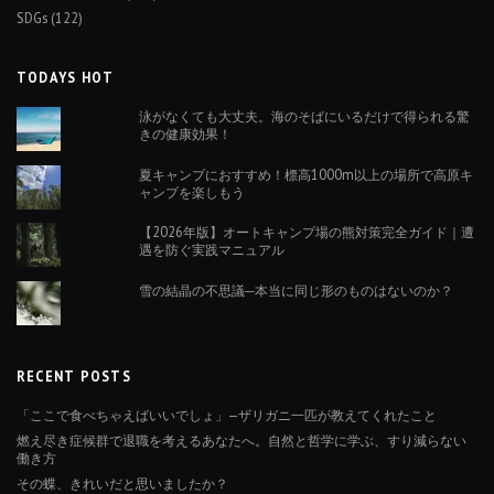
SDGs
(122)
TODAYS HOT
泳がなくても大丈夫。海のそばにいるだけで得られる驚
きの健康効果！
夏キャンプにおすすめ！標高1000m以上の場所で高原キ
ャンプを楽しもう
【2026年版】オートキャンプ場の熊対策完全ガイド｜遭
遇を防ぐ実践マニュアル
雪の結晶の不思議─本当に同じ形のものはないのか？
RECENT POSTS
「ここで食べちゃえばいいでしょ」—ザリガニ一匹が教えてくれたこと
燃え尽き症候群で退職を考えるあなたへ。自然と哲学に学ぶ、すり減らない
働き方
その蝶、きれいだと思いましたか？