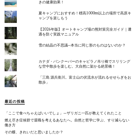
きの健康効果！
夏キャンプにおすすめ！標高1000m以上の場所で高原キ
ャンプを楽しもう
【2026年版】オートキャンプ場の熊対策完全ガイド｜遭
遇を防ぐ実践マニュアル
雪の結晶の不思議─本当に同じ形のものはないのか？
カナダ・バンクーバーのキャピラノ吊り橋でスリリング
な空中散歩を楽しむ。大自然に架かる絶景橋！
「三島 源兵衛川。富士山の伏流水が流れるせせらぎをお
散歩」
最近の投稿
「ここで食べちゃえばいいでしょ」—ザリガニ一匹が教えてくれたこと
燃え尽き症候群で退職を考えるあなたへ。自然と哲学に学ぶ、すり減らない
働き方
その蝶、きれいだと思いましたか？