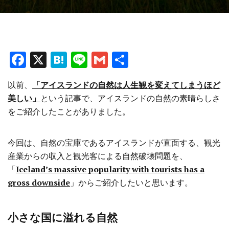
F
X
H
Li
G
共
a
at
n
m
有
以前、
「アイスランドの自然は人生観を変えてしまうほど
ce
e
e
ai
美しい」
という記事で、アイスランドの自然の素晴らしさ
b
n
l
をご紹介したことがありました。
o
a
o
今回は、自然の宝庫であるアイスランドが直面する、観光
k
産業からの収入と観光客による自然破壊問題を、
「
Iceland’s massive popularity with tourists has a
gross downside
」からご紹介したいと思います。
小さな国に溢れる自然