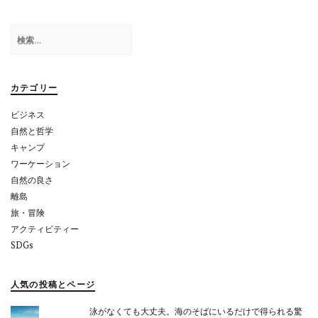
ゲ
検
ー
索:
シ
ョ
カテゴリー
ン
ビジネス
自然と哲学
キャンプ
ワーケーション
自然の良さ
離島
旅・冒険
アクティビティー
SDGs
人気の投稿とページ
泳がなくても大丈夫。海のそばにいるだけで得られる驚