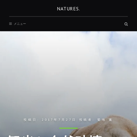
コ
NATURES.
ン
テ
検
メニュー
ン
索
ボ
ツ
ッ
へ
ク
ス
移
動
投稿日:
2017年7月27日
投稿者:
菊地 薫
REST