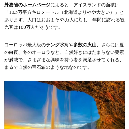
外務省のホームページ
によると、アイスランドの面積は
「10.3万平方キロメートル（北海道よりやや大きい）」と
あります。人口はおおよそ33万人に対し、年間に訪れる観
光客は100万人だそうです。
ヨーロッパ最大級の
ラング氷河
や
多数の火山
、さらには夏
の白夜、冬のオーロラなど、自然好きにはたまらない要素
が満載で、さまざまな興味を持つ者を満足させてくれる、
まるで自然の宝石箱のような地なのです。