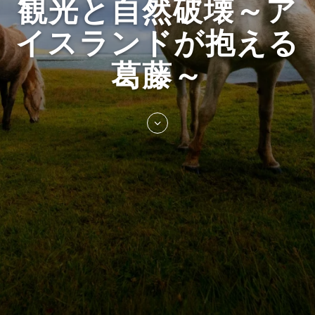
観光と自然破壊～ア
イスランドが抱える
葛藤～
Skip
to
entry
content