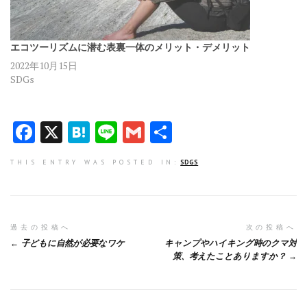
エコツーリズムに潜む表裏一体のメリット・デメリット
2022年10月15日
SDGs
F
X
H
Li
G
共
a
at
n
m
有
THIS ENTRY WAS POSTED IN:
SDGS
ce
e
e
ai
b
n
l
o
a
投
過去の投稿へ
次の投稿へ
o
子どもに自然が必要なワケ
キャンプやハイキング時のクマ対
稿
k
策、考えたことありますか？
ナ
ビ