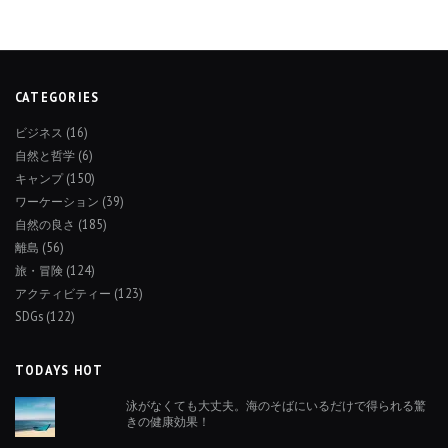
CATEGORIES
ビジネス
(16)
自然と哲学
(6)
キャンプ
(150)
ワーケーション
(39)
自然の良さ
(185)
離島
(56)
旅・冒険
(124)
アクティビティー
(123)
SDGs
(122)
TODAYS HOT
泳がなくても大丈夫。海のそばにいるだけで得られる驚
きの健康効果！