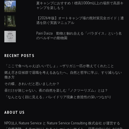
夏キャンプにおすすめ！標高1000m以上の場所で高原キ
ャンプを楽しもう
【2026年版】オートキャンプ場の熊対策完全ガイド｜遭
遇を防ぐ実践マニュアル
Pairi Daiza 動物と触れ合える「パラダイス」という名
のベルギーの動物園
RECENT POSTS
「ここで食べちゃえばいいでしょ」—ザリガニ一匹が教えてくれたこと
燃え尽き症候群で退職を考えるあなたへ。自然と哲学に学ぶ、すり減らない
働き方
その蝶、きれいだと思いましたか？
昼だけが旅じゃない。夜の自然を楽しむ『ノクツーリズム』とは？
「なんとなく顔に見える」パレイドリア現象と創造性の深いつながり
ABOUT US
NPO法人 Nature Service と Nature Service Consulting 株式会社 が運営する
「自然体験」をテーマにしたキュレーションサイト。 日常の中に少しだけ自