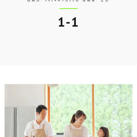
投稿日:
2024年9月23日
投稿者:
なお
1-1
Skip
to
entry
content