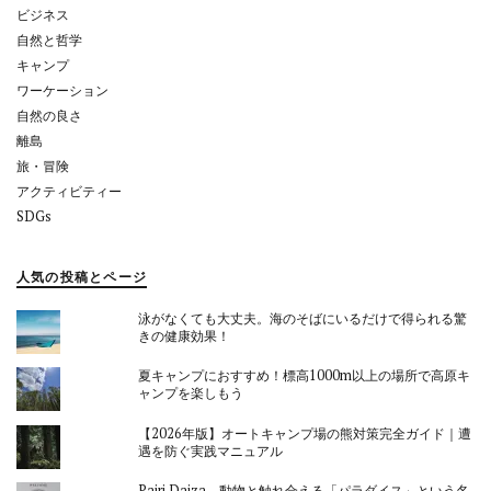
ン
ビジネス
自然と哲学
キャンプ
ワーケーション
自然の良さ
離島
旅・冒険
アクティビティー
SDGs
人気の投稿とページ
泳がなくても大丈夫。海のそばにいるだけで得られる驚
きの健康効果！
夏キャンプにおすすめ！標高1000m以上の場所で高原キ
ャンプを楽しもう
【2026年版】オートキャンプ場の熊対策完全ガイド｜遭
遇を防ぐ実践マニュアル
Pairi Daiza 動物と触れ合える「パラダイス」という名