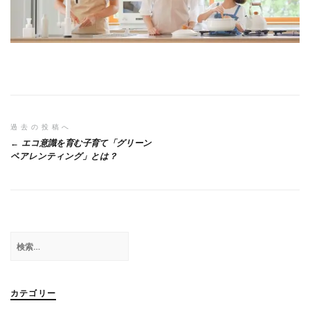
投
過去の投稿へ
エコ意識を育む子育て「グリーン
稿
ペアレンティング」とは？
ナ
ビ
ゲ
検
ー
索:
シ
ョ
カテゴリー