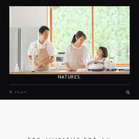
コ
ン
テ
ン
ツ
へ
移
動
NATURES.
検
メニュー
索
ボ
ッ
ク
ス
REST