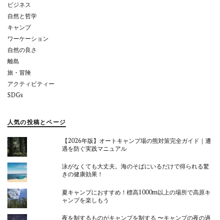
ン
ビジネス
自然と哲学
キャンプ
ワーケーション
自然の良さ
離島
旅・冒険
アクティビティー
SDGs
人気の投稿とページ
【2026年版】オートキャンプ場の熊対策完全ガイド｜遭
遇を防ぐ実践マニュアル
泳がなくても大丈夫。海のそばにいるだけで得られる驚
きの健康効果！
夏キャンプにおすすめ！標高1000m以上の場所で高原キ
ャンプを楽しもう
夜を制するものがキャンプを制する 〜キャンプの夜の過