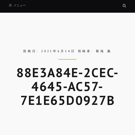
検
メニュー
索
ボ
ッ
ク
ス
投稿日:
2021年6月14日
投稿者:
菊地 薫
88E3A84E-2CEC-
4645-AC57-
7E1E65D0927B
Skip
to
entry
content