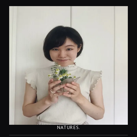
コ
ン
テ
ン
ツ
へ
移
動
NATURES.
REST