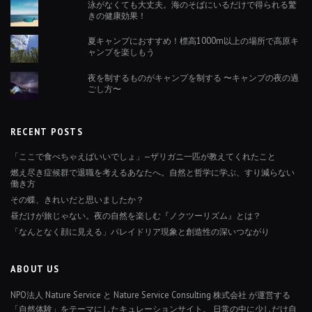
泳がなくても大丈夫。海のそばにいるだけで得られる驚
きの健康効果！
夏キャンプにおすすめ！標高1000m以上の場所で高原キ
ャンプを楽しもう
夜を制するものがキャンプを制する 〜キャンプの夜の過
ごし方〜
RECENT POSTS
「ここで食べちゃえばいいでしょ」—ザリガニ一匹が教えてくれたこと
燃え尽き症候群で退職を考えるあなたへ。自然と哲学に学ぶ、すり減らない
働き方
その蝶、きれいだと思いましたか？
昼だけが旅じゃない。夜の自然を楽しむ『ノクツーリズム』とは？
「なんとなく顔に見える」パレイドリア現象と創造性の深いつながり
ABOUT US
NPO法人 Nature Service と Nature Service Consulting 株式会社 が運営する
「自然体験」をテーマにしたキュレーションサイト。 日常の中に少しだけ自