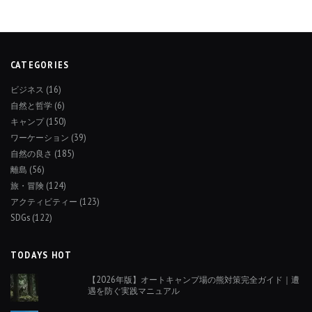
CATEGORIES
ビジネス
(16)
自然と哲学
(6)
キャンプ
(150)
ワーケーション
(39)
自然の良さ
(185)
離島
(56)
旅・冒険
(124)
アクティビティー
(123)
SDGs
(122)
TODAYS HOT
【2026年版】オートキャンプ場の熊対策完全ガイド｜遭
遇を防ぐ実践マニュアル