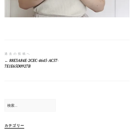
投
過去の投稿へ
88E3A84E-2CEC-4645-AC57-
稿
7E1E65D0927B
ナ
ビ
ゲ
検
ー
索:
シ
ョ
カテゴリー