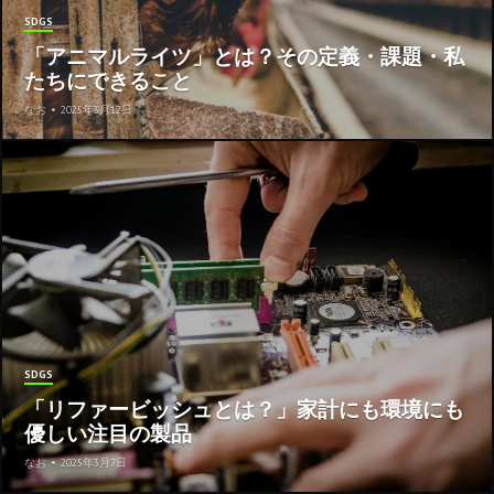
SDGS
「アニマルライツ」とは？その定義・課題・私
たちにできること
なお
•
2025年3月12日
SDGS
「リファービッシュとは？」家計にも環境にも
優しい注目の製品
なお
•
2025年3月7日