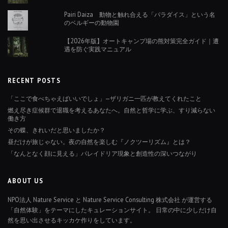
Pairi Daiza 動物と触れ合える「パラダイス」という名
のベルギーの動物園
【2026年版】オートキャンプ場の熊対策完全ガイド｜遭
遇を防ぐ実践マニュアル
RECENT POSTS
「ここで食べちゃえばいいでしょ」—ザリガニ一匹が教えてくれたこと
燃え尽き症候群で退職を考えるあなたへ。自然と哲学に学ぶ、すり減らない
働き方
その蝶、きれいだと思いましたか？
昼だけが旅じゃない。夜の自然を楽しむ『ノクツーリズム』とは？
「なんとなく顔に見える」パレイドリア現象と創造性の深いつながり
ABOUT US
NPO法人 Nature Service と Nature Service Consulting 株式会社 が運営する
「自然体験」をテーマにしたキュレーションサイト。 日常の中に少しだけ自
然を思い出させるキッカケ作りをしています。