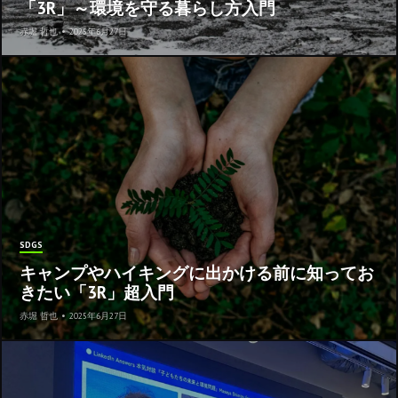
「3R」～環境を守る暮らし方入門
赤堀 哲也
•
2025年6月27日
SDGS
キャンプやハイキングに出かける前に知ってお
きたい「3R」超入門
赤堀 哲也
•
2025年6月27日