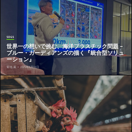
SDGS
世界一の想いで挑む、海洋プラスチック問題 –
ブルー・ガーディアンズの描く『統合型ソリュ
ーション』
菊地 薫
•
2025年3月31日