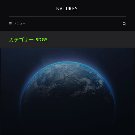
コ
NATURES.
ン
テ
検
メニュー
ン
索
ボ
ツ
ッ
カテゴリー:
SDGS
へ
ク
ス
移
動
REST