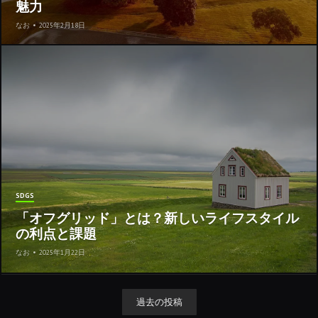
魅力
なお
•
2025年2月18日
SDGS
「オフグリッド」とは？新しいライフスタイル
の利点と課題
なお
•
2025年1月22日
過去の投稿