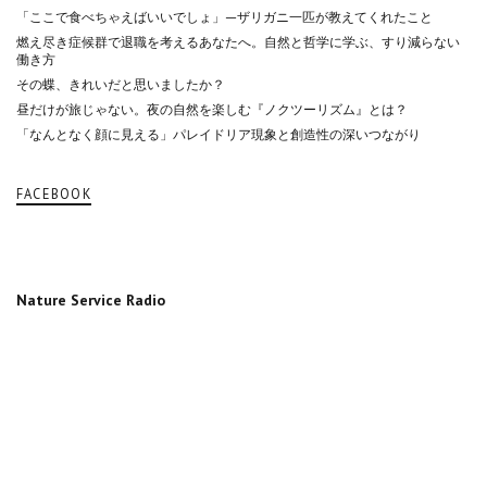
「ここで食べちゃえばいいでしょ」—ザリガニ一匹が教えてくれたこと
燃え尽き症候群で退職を考えるあなたへ。自然と哲学に学ぶ、すり減らない
働き方
その蝶、きれいだと思いましたか？
昼だけが旅じゃない。夜の自然を楽しむ『ノクツーリズム』とは？
「なんとなく顔に見える」パレイドリア現象と創造性の深いつながり
FACEBOOK
Nature Service Radio