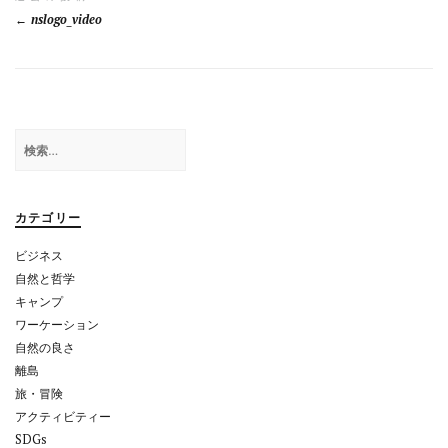
投
nslogo_video
稿
ナ
ビ
ゲ
検
索:
ー
シ
カテゴリー
ョ
ビジネス
ン
自然と哲学
キャンプ
ワーケーション
自然の良さ
離島
旅・冒険
アクティビティー
SDGs