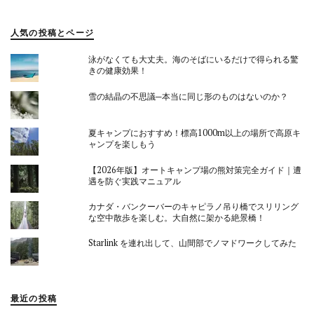
人気の投稿とページ
泳がなくても大丈夫。海のそばにいるだけで得られる驚
きの健康効果！
雪の結晶の不思議─本当に同じ形のものはないのか？
夏キャンプにおすすめ！標高1000m以上の場所で高原キ
ャンプを楽しもう
【2026年版】オートキャンプ場の熊対策完全ガイド｜遭
遇を防ぐ実践マニュアル
カナダ・バンクーバーのキャピラノ吊り橋でスリリング
な空中散歩を楽しむ。大自然に架かる絶景橋！
Starlink を連れ出して、山間部でノマドワークしてみた
最近の投稿