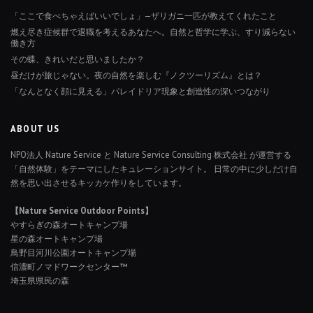
「ここで食べちゃえばいいでしょ」—ザリガニ一匹が教えてくれたこと
燃え尽き症候群で退職を考えるあなたへ。自然と哲学に学ぶ、すり減らない
働き方
その蝶、きれいだと思いましたか？
昼だけが旅じゃない。夜の自然を楽しむ『ノクツーリズム』とは？
「なんとなく顔に見える」パレイドリア現象と創造性の深いつながり
ABOUT US
NPO法人 Nature Service と Nature Service Consulting 株式会社 が運営する
「自然体験」をテーマにしたキュレーションサイト。 日常の中に少しだけ自
然を思い出させるキッカケ作りをしています。
【Nature Service Outdoor Points】
やすらぎの森オートキャンプ場
星の森オートキャンプ場
鳥野目河川公園オートキャンプ場
信濃町ノマドワークセンター™
埼玉県県民の森