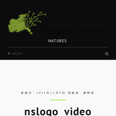
コ
ン
テ
ン
ツ
へ
NATURES.
移
動
検
メニュー
索
ボ
ッ
ク
ス
投稿日:
2021年11月9日
投稿者:
網野葵
nslogo_video
REST