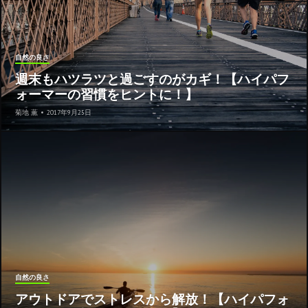
自然の良さ
週末もハツラツと過ごすのがカギ！【ハイパフ
ォーマーの習慣をヒントに！】
菊地 薫
•
2017年9月25日
自然の良さ
アウトドアでストレスから解放！【ハイパフォ