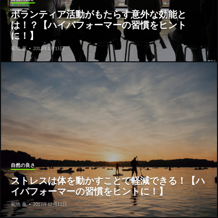
ボランティア活動がもたらす意外な効能と
は！？【ハイパフォーマーの習慣をヒント
に！】
菊地 薫
•
2018年1月15日
自然の良さ
ストレスは体を動かすことで軽減できる！【ハ
イパフォーマーの習慣をヒントに！】
菊地 薫
•
2017年12月11日