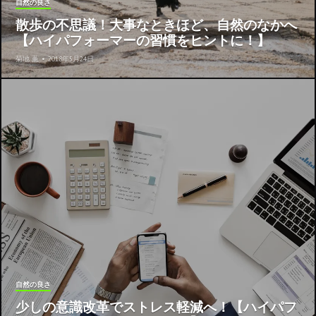
自然の良さ
散歩の不思議！大事なときほど、自然のなかへ
【ハイパフォーマーの習慣をヒントに！】
菊地 薫
•
2018年5月24日
自然の良さ
少しの意識改革でストレス軽減へ！【ハイパフ