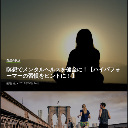
自然の良さ
瞑想でメンタルヘルスを健全に！【ハイパフォ
ーマーの習慣をヒントに！】
菊地 薫
•
2017年10月24日