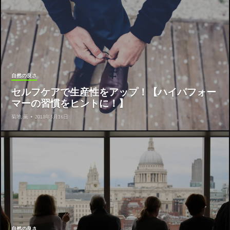
自然の良さ
セルフケアで生産性をアップ！【ハイパフォー
マーの習慣をヒントに！】
菊地 薫
•
2018年3月16日
自然の良さ