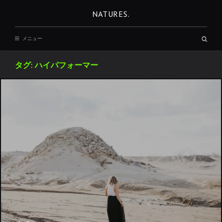
コ
NATURES.
ン
テ
検
メニュー
ン
索
ボ
ツ
ッ
タグ:
ハイパフォーマー
へ
ク
ス
移
動
REST