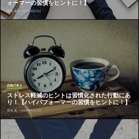
ォーマーの習慣をヒントに！】
菊地 薫
•
2018年4月25日
自然の良さ
ストレス軽減のヒントは習慣化された行動にあ
り！【ハイパフォーマーの習慣をヒントに！】
菊地 薫
•
2018年4月13日