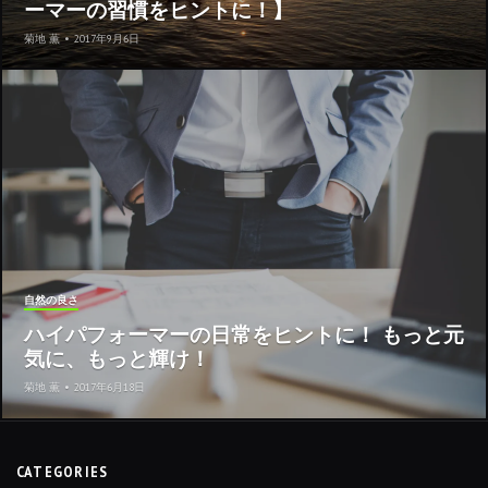
ーマーの習慣をヒントに！】
菊地 薫
•
2017年9月6日
自然の良さ
ハイパフォーマーの日常をヒントに！ もっと元
気に、もっと輝け！
菊地 薫
•
2017年6月18日
CATEGORIES