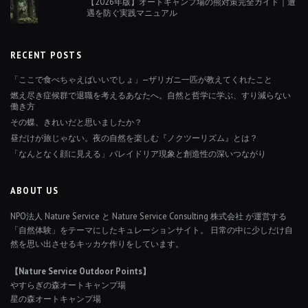
【2026年版】オートキャンプ場の熊対策完全ガイド｜遭
遇を防ぐ実践マニュアル
RECENT POSTS
「ここで食べちゃえばいいでしょ」—ザリガニ一匹が教えてくれたこと
燃え尽き症候群で退職を考えるあなたへ。自然と哲学に学ぶ、すり減らない
働き方
その蝶、きれいだと思いましたか？
昼だけが旅じゃない。夜の自然を楽しむ『ノクツーリズム』とは？
「なんとなく顔に見える」パレイドリア現象と創造性の深いつながり
ABOUT US
NPO法人 Nature Service と Nature Service Consulting 株式会社 が運営する
「自然体験」をテーマにしたキュレーションサイト。 日常の中に少しだけ自
然を思い出させるキッカケ作りをしています。
【Nature Service Outdoor Points】
やすらぎの森オートキャンプ場
星の森オートキャンプ場