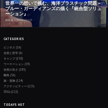
世界一の想いで挑む、海洋プラスチック問題 –
ブルー・ガーディアンズの描く『統合型ソリュ
ーション』
菊地 薫
•
2025年3月31日
CATEGORIES
ビジネス
(16)
自然と哲学
(6)
キャンプ
(150)
ワーケーション
(39)
自然の良さ
(185)
離島
(56)
旅・冒険
(124)
アクティビティー
(123)
SDGs
(122)
TODAYS HOT