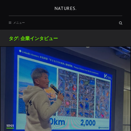
コ
NATURES.
ン
テ
検
メニュー
ン
索
ボ
ツ
ッ
タグ:
企業インタビュー
へ
ク
ス
移
動
REST
SDGS