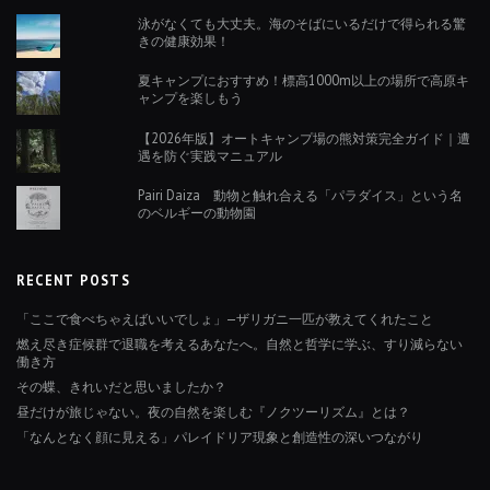
泳がなくても大丈夫。海のそばにいるだけで得られる驚
きの健康効果！
夏キャンプにおすすめ！標高1000m以上の場所で高原キ
ャンプを楽しもう
【2026年版】オートキャンプ場の熊対策完全ガイド｜遭
遇を防ぐ実践マニュアル
Pairi Daiza 動物と触れ合える「パラダイス」という名
のベルギーの動物園
RECENT POSTS
「ここで食べちゃえばいいでしょ」—ザリガニ一匹が教えてくれたこと
燃え尽き症候群で退職を考えるあなたへ。自然と哲学に学ぶ、すり減らない
働き方
その蝶、きれいだと思いましたか？
昼だけが旅じゃない。夜の自然を楽しむ『ノクツーリズム』とは？
「なんとなく顔に見える」パレイドリア現象と創造性の深いつながり