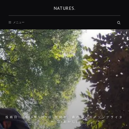
コ
NATURES.
ン
テ
検
メニュー
ン
索
ボ
ツ
ッ
へ
ク
ス
移
動
投稿日:
2016年5月9日
投稿者:
森のシンガーソングライタ
ー 証(あかし)
REST