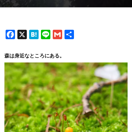
F
X
H
Li
G
共
a
at
n
m
有
ce
e
e
ai
森は身近なところにある。
b
n
l
o
a
o
k