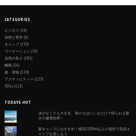
CATEGORIES
ビジネス
(16)
自然と哲学
(6)
キャンプ
(150)
ワーケーション
(39)
自然の良さ
(185)
離島
(56)
旅・冒険
(124)
アクティビティー
(123)
SDGs
(122)
TODAYS HOT
泳がなくても大丈夫。海のそばにいるだけで得られる驚
きの健康効果！
夏キャンプにおすすめ！標高1000m以上の場所で高原キ
ャンプを楽しもう