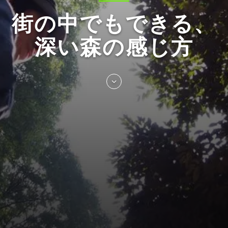
街の中でもできる、
深い森の感じ方
Skip
to
entry
content