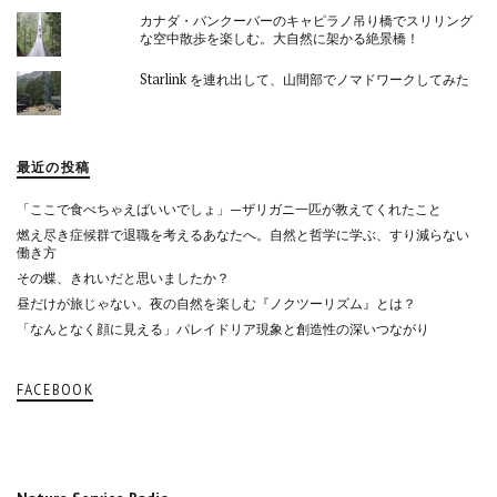
カナダ・バンクーバーのキャピラノ吊り橋でスリリング
な空中散歩を楽しむ。大自然に架かる絶景橋！
Starlink を連れ出して、山間部でノマドワークしてみた
最近の投稿
「ここで食べちゃえばいいでしょ」—ザリガニ一匹が教えてくれたこと
燃え尽き症候群で退職を考えるあなたへ。自然と哲学に学ぶ、すり減らない
働き方
その蝶、きれいだと思いましたか？
昼だけが旅じゃない。夜の自然を楽しむ『ノクツーリズム』とは？
「なんとなく顔に見える」パレイドリア現象と創造性の深いつながり
FACEBOOK