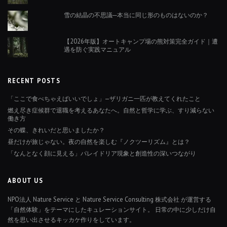
雪の結晶の不思議─本当に同じ形のものはないのか？
【2026年版】オートキャンプ場の熊対策完全ガイド｜遭
遇を防ぐ実践マニュアル
RECENT POSTS
「ここで食べちゃえばいいでしょ」—ザリガニ一匹が教えてくれたこと
燃え尽き症候群で退職を考えるあなたへ。自然と哲学に学ぶ、すり減らない
働き方
その蝶、きれいだと思いましたか？
昼だけが旅じゃない。夜の自然を楽しむ『ノクツーリズム』とは？
「なんとなく顔に見える」パレイドリア現象と創造性の深いつながり
ABOUT US
NPO法人 Nature Service と Nature Service Consulting 株式会社 が運営する
「自然体験」をテーマにしたキュレーションサイト。 日常の中に少しだけ自
然を思い出させるキッカケ作りをしています。