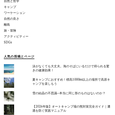
自然と哲学
キャンプ
ワーケーション
自然の良さ
離島
旅・冒険
アクティビティー
SDGs
人気の投稿とページ
泳がなくても大丈夫。海のそばにいるだけで得られる驚
きの健康効果！
夏キャンプにおすすめ！標高1000m以上の場所で高原キ
ャンプを楽しもう
雪の結晶の不思議─本当に同じ形のものはないのか？
【2026年版】オートキャンプ場の熊対策完全ガイド｜遭
遇を防ぐ実践マニュアル