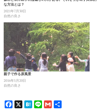
な方法とは？
2021年7月30日
自然の良さ
親子で作る原風景
2016年5月20日
自然の良さ
F
X
H
Li
G
共