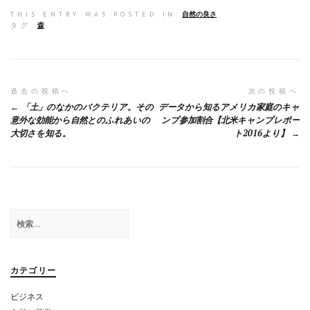
a
at
n
m
有
THIS ENTRY WAS POSTED IN:
自然の良さ
ce
e
e
ai
タグ:
森
b
n
l
o
a
o
投
過去の投稿へ
次の投稿へ
「土」のなかのバクテリア。その
データから知るアメリカ家庭のキャ
k
稿
意外な効能から自然とのふれあいの
ンプ参加割合【北米キャンプレポー
大切さを知る。
ト2016より】
ナ
ビ
ゲ
ー
検
シ
索:
ョ
カテゴリー
ン
ビジネス