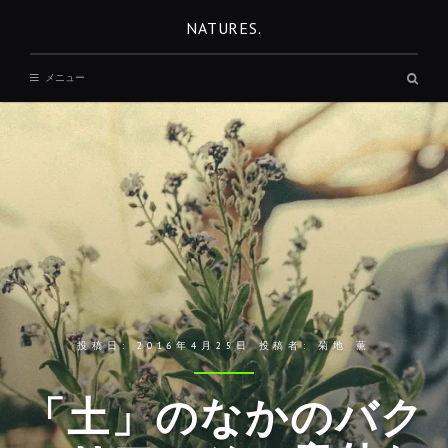
コ
NATURES.
ン
テ
検
メニュー
ン
索
ボ
ツ
ッ
へ
ク
ス
移
動
投稿日:
2016年4月25日
投稿者:
菊地 薫
「土」のなかのバク
REST