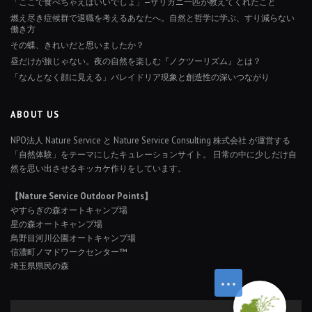
「ここで食べちゃえばいいでしょ」—ザリガニ一匹が教えてくれたこと
燃え尽き症候群で退職を考えるあなたへ。自然と哲学に学ぶ、すり減らない
働き方
その蝶、きれいだと思いましたか？
昼だけが旅じゃない。夜の自然を楽しむ『ノクツーリズム』とは？
「なんとなく顔に見える」パレイドリア現象と創造性の深いつながり
ABOUT US
NPO法人 Nature Service と Nature Service Consulting 株式会社 が運営する
「自然体験」をテーマにしたキュレーションサイト。 日常の中に少しだけ自
然を思い出させるキッカケ作りをしています。
【Nature Service Outdoor Points】
やすらぎの森オートキャンプ場
星の森オートキャンプ場
鳥野目河川公園オートキャンプ場
信濃町ノマドワークセンター™
埼玉県県民の森