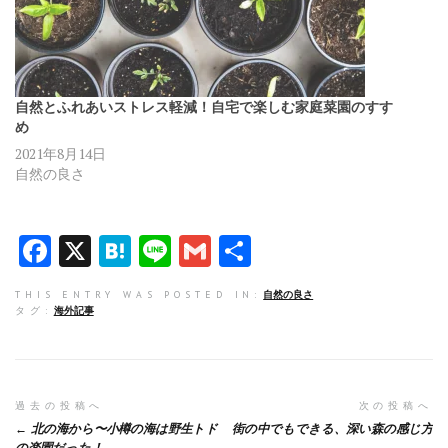
自然とふれあいストレス軽減！自宅で楽しむ家庭菜園のすす
め
2021年8月14日
自然の良さ
F
X
H
Li
G
共
a
at
n
m
有
THIS ENTRY WAS POSTED IN:
自然の良さ
ce
e
e
ai
タグ:
海外記事
b
n
l
o
a
o
投
過去の投稿へ
次の投稿へ
北の海から〜小樽の海は野生トド
街の中でもできる、深い森の感じ方
k
の楽園だった！