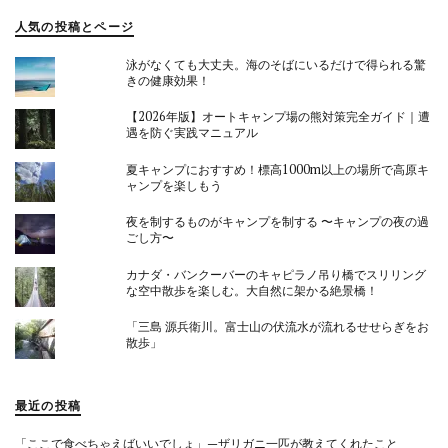
人気の投稿とページ
泳がなくても大丈夫。海のそばにいるだけで得られる驚
きの健康効果！
【2026年版】オートキャンプ場の熊対策完全ガイド｜遭
遇を防ぐ実践マニュアル
夏キャンプにおすすめ！標高1000m以上の場所で高原キ
ャンプを楽しもう
夜を制するものがキャンプを制する 〜キャンプの夜の過
ごし方〜
カナダ・バンクーバーのキャピラノ吊り橋でスリリング
な空中散歩を楽しむ。大自然に架かる絶景橋！
「三島 源兵衛川。富士山の伏流水が流れるせせらぎをお
散歩」
最近の投稿
「ここで食べちゃえばいいでしょ」—ザリガニ一匹が教えてくれたこと