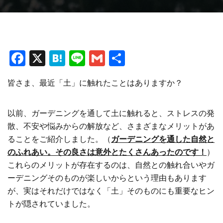
F
X
H
Li
G
共
a
at
n
m
有
皆さま、最近「土」に触れたことはありますか？
ce
e
e
ai
b
n
l
以前、ガーデニングを通して土に触れると、ストレスの発
o
a
散、不安や悩みからの解放など、さまざまなメリットがあ
o
ることをご紹介しました。（
ガーデニングを通した自然と
k
のふれあい。その良さは意外とたくさんあったのです！
）
これらのメリットが存在するのは、自然との触れ合いやガ
ーデニングそのものが楽しいからという理由もあります
が、実はそれだけではなく「土」そのものにも重要なヒン
トが隠されていました。