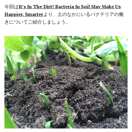
今回は
It’s In The Dirt! Bacteria In Soil May Make Us
Happier, Smarter
より、土のなかにいるバクテリアの働
きについてご紹介しましょう。