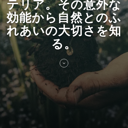
テリア。その意外な
効能から自然とのふ
れあいの大切さを知
る。
Skip
to
entry
content