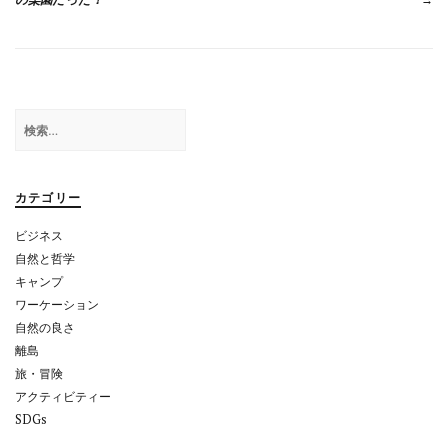
稿
ナ
ビ
ゲ
検
ー
索:
シ
ョ
カテゴリー
ン
ビジネス
自然と哲学
キャンプ
ワーケーション
自然の良さ
離島
旅・冒険
アクティビティー
SDGs