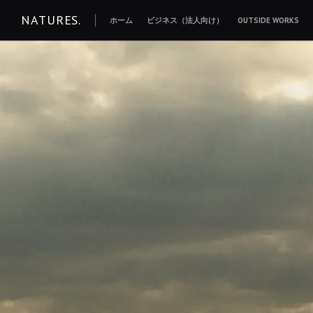
コ
NATURES.
ホーム
ビジネス（法人向け）
OUTSIDE WORKS
ン
テ
ン
ツ
へ
移
動