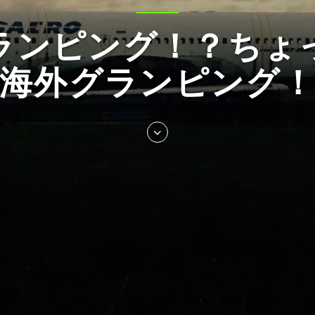
ランピング！？ちょ
海外グランピング
Skip
to
entry
content