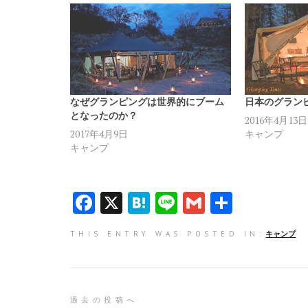
なぜグランピングは世界的にブーム
日本のグラン
となったのか？
2016年4月13日
2017年4月9日
キャンプ
キャンプ
F
X
H
Li
G
共
a
at
n
m
有
THIS ENTRY WAS POSTED IN:
キャンプ
ce
e
e
ai
b
n
l
o
a
投
過去の投稿へ