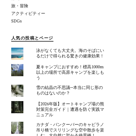
旅・冒険
アクティビティー
SDGs
人気の投稿とページ
泳がなくても大丈夫。海のそばにい
るだけで得られる驚きの健康効果！
夏キャンプにおすすめ！標高1000m
以上の場所で高原キャンプを楽しも
う
雪の結晶の不思議─本当に同じ形の
ものはないのか？
【2026年版】オートキャンプ場の熊
対策完全ガイド｜遭遇を防ぐ実践マ
ニュアル
カナダ・バンクーバーのキャピラノ
吊り橋でスリリングな空中散歩を楽
しむ。大自然に架かる絶景橋！