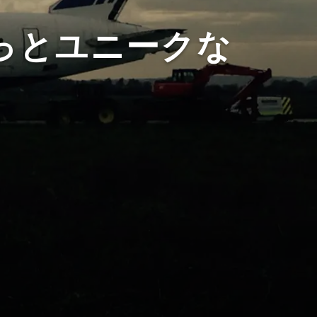
っとユニークな
！