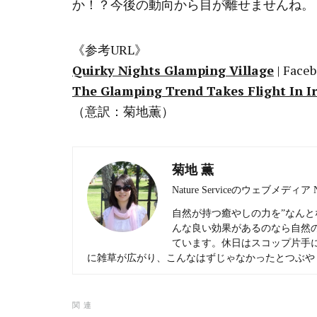
か！？今後の動向から目が離せませんね。
《参考URL》
Quirky Nights Glamping Village
| Face
The Glamping Trend Takes Flight In I
（意訳：菊地薫）
菊地 薫
Nature Serviceのウェブメディア
自然が持つ癒やしの力を”なんと
んな良い効果があるのなら自然
ています。休日はスコップ片手
に雑草が広がり、こんなはずじゃなかったとつぶや
関連