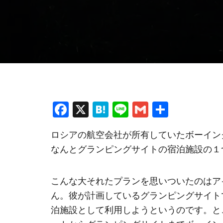
F
X
H
Li
G
共
a
at
n
m
有
ロシアの航空会社が所有していたボーイン
ce
e
e
ai
なんとグランピングサイトの宿泊施設の１
b
n
l
o
a
こんな大それたプランを思いついたのはアイル
o
ん。彼が計画しているグランピングサイトで
k
泊施設として利用しようというのです。と