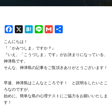
F
X
H
Li
G
共
a
at
n
m
有
こんにちは！
ce
e
e
ai
『「かみつしま」ですか？』
b
n
l
『いえ、「こうづしま」です』がお決まりになっている、
o
a
神津島です。
o
そんな、神津島の記事をご覧頂きありがとうございます！
k
早速、神津島はこんなところです！ と説明をしたいとこ
ろなのですが、
始めに、簡単な島の心理テストにご協力をお願いいたしま
す！