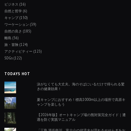
ビジネス
(16)
自然と哲学
(6)
キャンプ
(150)
ワーケーション
(39)
自然の良さ
(185)
離島
(56)
旅・冒険
(124)
アクティビティー
(123)
SDGs
(122)
TODAYS HOT
泳がなくても大丈夫。海のそばにいるだけで得られる驚
きの健康効果！
夏キャンプにおすすめ！標高1000m以上の場所で高原キ
ャンプを楽しもう
【2026年版】オートキャンプ場の熊対策完全ガイド｜遭
遇を防ぐ実践マニュアル
「三島 源兵衛川。富士山の伏流水が流れるせせらぎをお