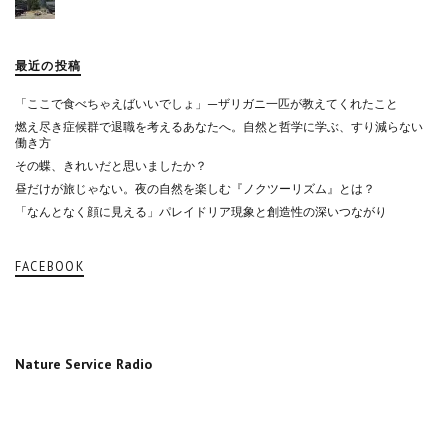
最近の投稿
「ここで食べちゃえばいいでしょ」—ザリガニ一匹が教えてくれたこと
燃え尽き症候群で退職を考えるあなたへ。自然と哲学に学ぶ、すり減らない
働き方
その蝶、きれいだと思いましたか？
昼だけが旅じゃない。夜の自然を楽しむ『ノクツーリズム』とは？
「なんとなく顔に見える」パレイドリア現象と創造性の深いつながり
FACEBOOK
Nature Service Radio