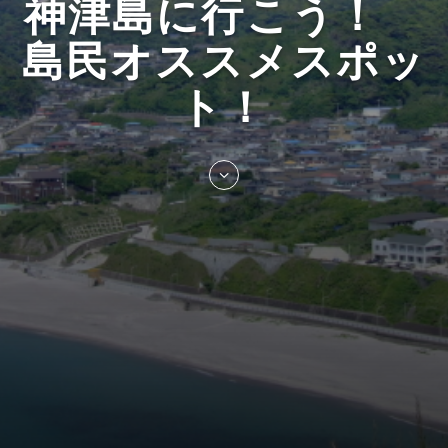
神津島に行こう！
島民オススメスポッ
ト！
Skip
to
entry
content