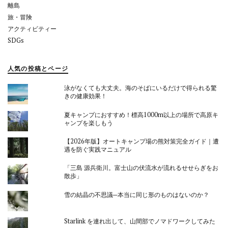
離島
旅・冒険
アクティビティー
SDGs
人気の投稿とページ
泳がなくても大丈夫。海のそばにいるだけで得られる驚
きの健康効果！
夏キャンプにおすすめ！標高1000m以上の場所で高原キ
ャンプを楽しもう
【2026年版】オートキャンプ場の熊対策完全ガイド｜遭
遇を防ぐ実践マニュアル
「三島 源兵衛川。富士山の伏流水が流れるせせらぎをお
散歩」
雪の結晶の不思議─本当に同じ形のものはないのか？
Starlink を連れ出して、山間部でノマドワークしてみた