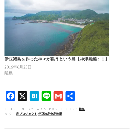
伊豆諸島を作った神々が集うという島【神津島編：１】
2016年6月25日
離島
F
X
H
Li
G
共
a
at
n
m
有
THIS ENTRY WAS POSTED IN:
離島
ce
e
e
ai
タグ:
島プロジェクト
,
伊豆諸島全島制覇
b
n
l