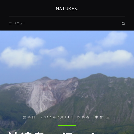
コ
NATURES.
ン
テ
検
メニュー
ン
索
ボ
ツ
ッ
へ
ク
ス
移
動
投稿日:
2016年7月14日
投稿者:
中村 圭
REST