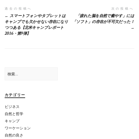
o
a
o
投
過去の投稿へ
次の投稿へ
スマートフォンやタブレットは
「疲れた脳を自然で癒やす」には
k
稿
キャンプでも欠かせない存在になり
「ソフト」の存在が不可欠だった！
つつある【北米キャンプレポート
ナ
2016・第9弾】
ビ
ゲ
ー
シ
検
索:
ョ
ン
カテゴリー
ビジネス
自然と哲学
キャンプ
ワーケーション
自然の良さ