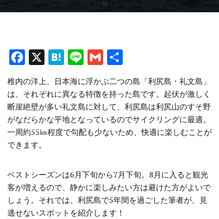
F
X
H
Li
G
共
a
at
n
m
有
稚内の洋上、日本海に浮かぶ二つの島「利尻島・礼文島」
ce
e
e
ai
は、それぞれに異なる特徴を持った島です。起伏が激しく
b
n
l
断崖絶壁が多い礼文島に対して、利尻島は利尻山のすそ野
o
a
がなだらかな平地となっているのでサイクリングに最適。
o
一周約55㎞程度で勾配も少ないため、快適に楽しむことが
できます。
k
ベストシーズンは6月下旬から7月下旬。8月に入ると観光
客が増えるので、静かに楽しみたい方は避けた方がよいで
しょう。それでは、利尻島で5年間を過ごした筆者が、見
逃せないスポットを紹介します！