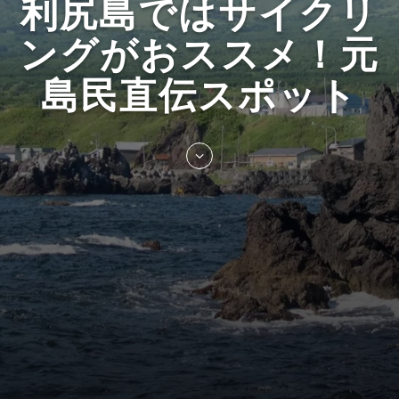
利尻島ではサイクリ
ングがおススメ！元
島民直伝スポット
Skip
to
entry
content