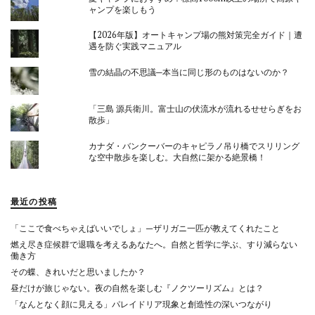
ャンプを楽しもう
【2026年版】オートキャンプ場の熊対策完全ガイド｜遭
遇を防ぐ実践マニュアル
雪の結晶の不思議─本当に同じ形のものはないのか？
「三島 源兵衛川。富士山の伏流水が流れるせせらぎをお
散歩」
カナダ・バンクーバーのキャピラノ吊り橋でスリリング
な空中散歩を楽しむ。大自然に架かる絶景橋！
最近の投稿
「ここで食べちゃえばいいでしょ」—ザリガニ一匹が教えてくれたこと
燃え尽き症候群で退職を考えるあなたへ。自然と哲学に学ぶ、すり減らない
働き方
その蝶、きれいだと思いましたか？
昼だけが旅じゃない。夜の自然を楽しむ『ノクツーリズム』とは？
「なんとなく顔に見える」パレイドリア現象と創造性の深いつながり