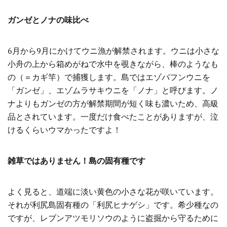
ガンゼとノナの味比べ
6月から9月にかけてウニ漁が解禁されます。ウニは小さな
小舟の上から箱めがねで水中を覗きながら、棒のようなも
の（＝カギ竿）で捕獲します。島ではエゾバフンウニを
「ガンゼ」、エゾムラサキウニを「ノナ」と呼びます。ノ
ナよりもガンゼの方が解禁期間が短く味も濃いため、高級
品とされています。一度だけ食べたことがありますが、泣
けるくらいウマかったですよ！
雑草ではありません！島の固有種です
よく見ると、道端に淡い黄色の小さな花が咲いています。
それが利尻島固有種の「利尻ヒナゲシ」です。希少種なの
ですが、レブンアツモリソウのように盗掘から守るために