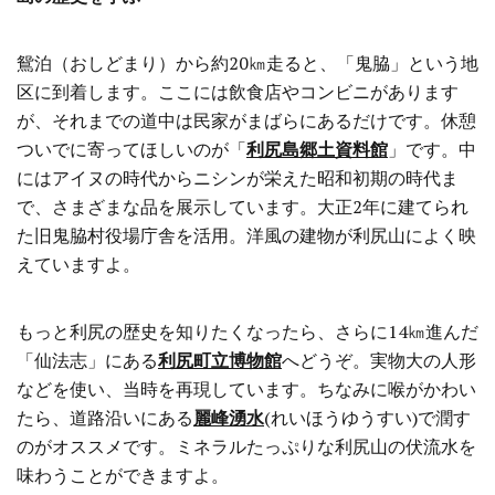
鴛泊（おしどまり）から約20㎞走ると、「鬼脇」という地
区に到着します。ここには飲食店やコンビニがあります
が、それまでの道中は民家がまばらにあるだけです。休憩
ついでに寄ってほしいのが「
利尻島郷土資料館
」です。中
にはアイヌの時代からニシンが栄えた昭和初期の時代ま
で、さまざまな品を展示しています。大正2年に建てられ
た旧鬼脇村役場庁舎を活用。洋風の建物が利尻山によく映
えていますよ。
もっと利尻の歴史を知りたくなったら、さらに14㎞進んだ
「仙法志」にある
利尻町立博物館
へどうぞ。実物大の人形
などを使い、当時を再現しています。ちなみに喉がかわい
たら、道路沿いにある
麗峰湧水
(れいほうゆうすい)で潤す
のがオススメです。ミネラルたっぷりな利尻山の伏流水を
味わうことができますよ。