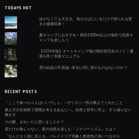
TODAYS HOT
泳がなくても大丈夫。海のそばにいるだけで得られる驚
きの健康効果！
夏キャンプにおすすめ！標高1000m以上の場所で高原キ
ャンプを楽しもう
【2026年版】オートキャンプ場の熊対策完全ガイド｜遭
遇を防ぐ実践マニュアル
雪の結晶の不思議─本当に同じ形のものはないのか？
RECENT POSTS
「ここで食べちゃえばいいでしょ」—ザリガニ一匹が教えてくれたこと
燃え尽き症候群で退職を考えるあなたへ。自然と哲学に学ぶ、すり減らない
働き方
その蝶、きれいだと思いましたか？
昼だけが旅じゃない。夜の自然を楽しむ『ノクツーリズム』とは？
「なんとなく顔に見える」パレイドリア現象と創造性の深いつながり