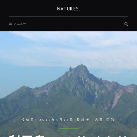
コ
NATURES.
ン
テ
検
メニュー
ン
索
ボ
ツ
ッ
へ
ク
ス
移
動
投稿日:
2017年5月19日
投稿者:
吉田 匡和
REST