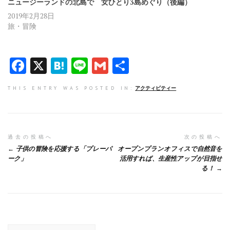
ニュージーランドの北島で 女ひとり3島めぐり（後編）
2019年2月28日
旅・冒険
F
X
H
Li
G
共
a
at
n
m
有
THIS ENTRY WAS POSTED IN:
アクティビティー
ce
e
e
ai
b
n
l
o
a
投
過去の投稿へ
次の投稿へ
o
子供の冒険を応援する「プレーパ
オープンプランオフィスで自然音を
稿
k
ーク」
活用すれば、生産性アップが目指せ
る！
ナ
ビ
ゲ
ー
検