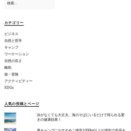
シ
索:
ョ
カテゴリー
ン
ビジネス
自然と哲学
キャンプ
ワーケーション
自然の良さ
離島
旅・冒険
アクティビティー
SDGs
人気の投稿とページ
泳がなくても大丈夫。海のそばにいるだけで得られる驚
きの健康効果！
夏キャンプにおすすめ！標高1000m以上の場所で高原キ