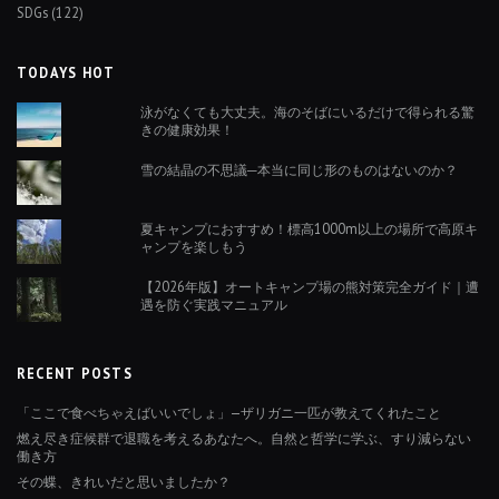
SDGs
(122)
TODAYS HOT
泳がなくても大丈夫。海のそばにいるだけで得られる驚
きの健康効果！
雪の結晶の不思議─本当に同じ形のものはないのか？
夏キャンプにおすすめ！標高1000m以上の場所で高原キ
ャンプを楽しもう
【2026年版】オートキャンプ場の熊対策完全ガイド｜遭
遇を防ぐ実践マニュアル
RECENT POSTS
「ここで食べちゃえばいいでしょ」—ザリガニ一匹が教えてくれたこと
燃え尽き症候群で退職を考えるあなたへ。自然と哲学に学ぶ、すり減らない
働き方
その蝶、きれいだと思いましたか？