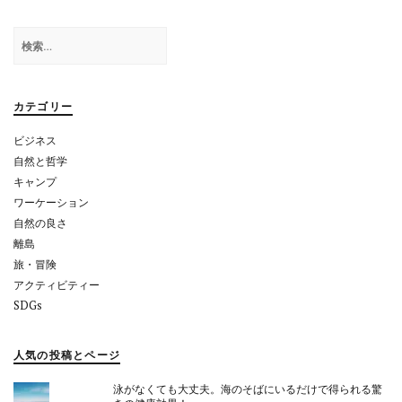
ー
シ
検
索:
ョ
ン
カテゴリー
ビジネス
自然と哲学
キャンプ
ワーケーション
自然の良さ
離島
旅・冒険
アクティビティー
SDGs
人気の投稿とページ
泳がなくても大丈夫。海のそばにいるだけで得られる驚