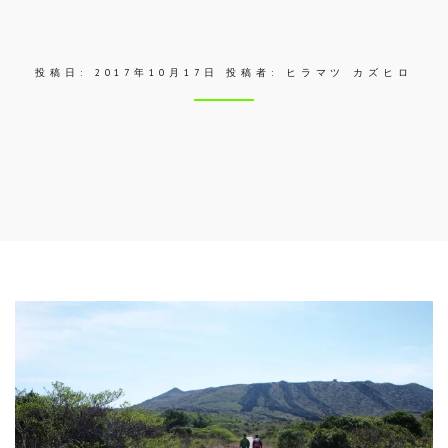
ス
投稿日:
2017年10月17日
投稿者:
ヒラマツ カズヒロ
Skip
to
entry
content