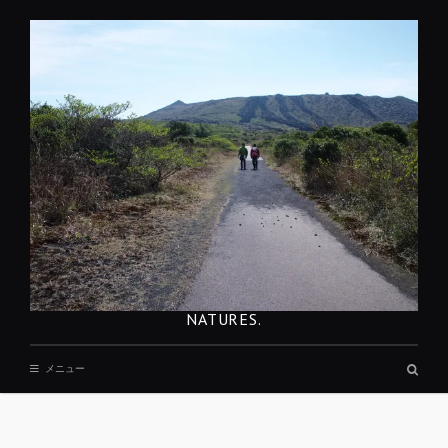
コ
ン
テ
ン
ツ
へ
移
動
NATURES.
検
メニュー
索
ボ
ッ
REST
ク