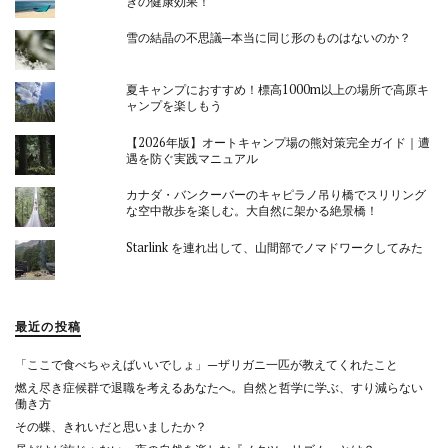
きの健康効果！
雪の結晶の不思議─本当に同じ形のものはないのか？
夏キャンプにおすすめ！標高1000m以上の場所で高原キ
ャンプを楽しもう
【2026年版】オートキャンプ場の熊対策完全ガイド｜遭
遇を防ぐ実践マニュアル
カナダ・バンクーバーのキャピラノ吊り橋でスリリング
な空中散歩を楽しむ。大自然に架かる絶景橋！
Starlink を連れ出して、山間部でノマドワークしてみた
最近の投稿
「ここで食べちゃえばいいでしょ」—ザリガニ一匹が教えてくれたこと
燃え尽き症候群で退職を考えるあなたへ。自然と哲学に学ぶ、すり減らない
働き方
その蝶、きれいだと思いましたか？