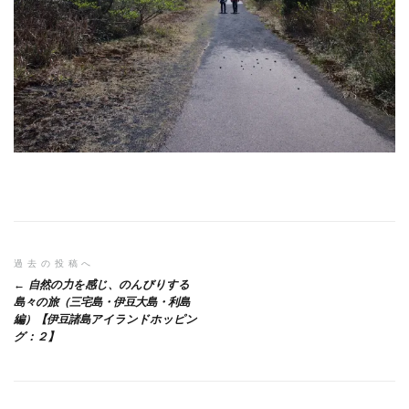
投
過去の投稿へ
自然の力を感じ、のんびりする
稿
島々の旅（三宅島・伊豆大島・利島
編）【伊豆諸島アイランドホッピン
ナ
グ：２】
ビ
ゲ