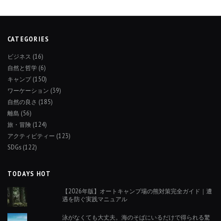
CATEGORIES
ビジネス
(16)
自然と哲学
(6)
キャンプ
(150)
ワーケーション
(39)
自然の良さ
(185)
離島
(56)
旅・冒険
(124)
アクティビティー
(123)
SDGs
(122)
TODAYS HOT
【2026年版】オートキャンプ場の熊対策完全ガイド｜遭
遇を防ぐ実践マニュアル
泳がなくても大丈夫。海のそばにいるだけで得られる驚