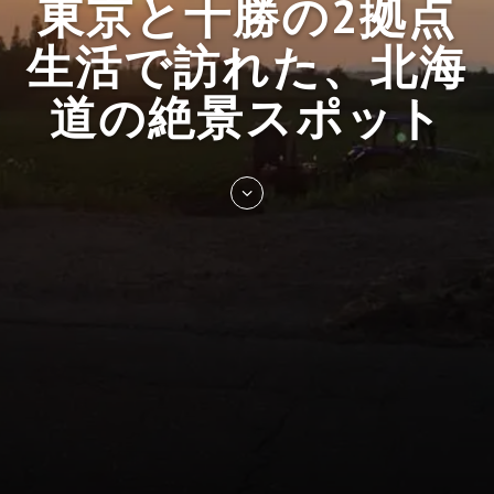
東京と十勝の2拠点
生活で訪れた、北海
道の絶景スポット
Skip
to
entry
content