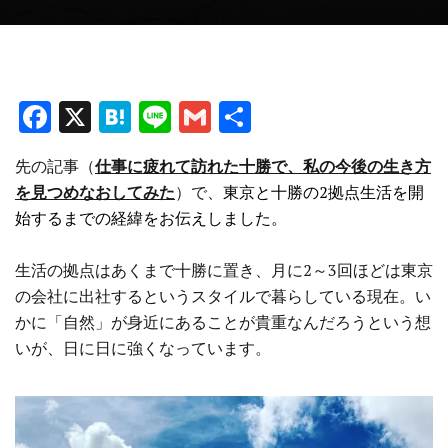
F
X
H
Li
G
共
a
at
n
m
有
先の記事（
仕事に疲れて訪れた十勝で、私の今後の生き方
ce
e
e
ai
を見つめなおしてみた
）で、
東京と十勝の2拠点生活を開
b
n
l
始するまでの経緯をお伝えしました。
o
a
o
生活の拠点はあくまで十勝に置き、月に2～3回ほどは東京
の会社に出社するというスタイルで暮らしている現在。い
k
かに「自然」が身近にあることが貴重なんだろうという想
いが、日に日に強くなっています。