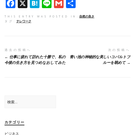
F
X
H
Li
G
共
a
at
n
m
有
THIS ENTRY WAS POSTED IN:
自然の良さ
ce
e
e
ai
タグ:
テレワーク
b
n
l
o
a
o
投
過去の投稿へ
次の投稿へ
仕事に疲れて訪れた十勝で、私の
青い池の神秘的な美しいコバルトブ
k
稿
今後の生き方を見つめなおしてみた
ルーを眺めて
ナ
ビ
ゲ
検
ー
索:
シ
ョ
カテゴリー
ン
ビジネス