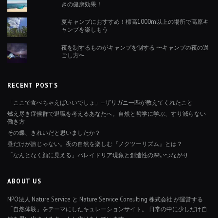
きの健康効果！
夏キャンプにおすすめ！標高1000m以上の場所で高原キ
ャンプを楽しもう
夜を制するものがキャンプを制する 〜キャンプの夜の過
ごし方〜
RECENT POSTS
「ここで食べちゃえばいいでしょ」—ザリガニ一匹が教えてくれたこと
燃え尽き症候群で退職を考えるあなたへ。自然と哲学に学ぶ、すり減らない
働き方
その蝶、きれいだと思いましたか？
昼だけが旅じゃない。夜の自然を楽しむ『ノクツーリズム』とは？
「なんとなく顔に見える」パレイドリア現象と創造性の深いつながり
ABOUT US
NPO法人 Nature Service と Nature Service Consulting 株式会社 が運営する
「自然体験」をテーマにしたキュレーションサイト。 日常の中に少しだけ自