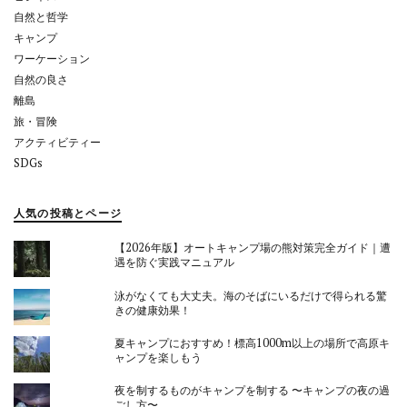
自然と哲学
キャンプ
ワーケーション
自然の良さ
離島
旅・冒険
アクティビティー
SDGs
人気の投稿とページ
【2026年版】オートキャンプ場の熊対策完全ガイド｜遭
遇を防ぐ実践マニュアル
泳がなくても大丈夫。海のそばにいるだけで得られる驚
きの健康効果！
夏キャンプにおすすめ！標高1000m以上の場所で高原キ
ャンプを楽しもう
夜を制するものがキャンプを制する 〜キャンプの夜の過
ごし方〜