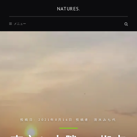
コ
NATURES.
ン
テ
検
メニュー
ン
索
ボ
ツ
ッ
へ
ク
ス
移
動
投稿日:
2021年8月16日
投稿者:
清水みち代
REST