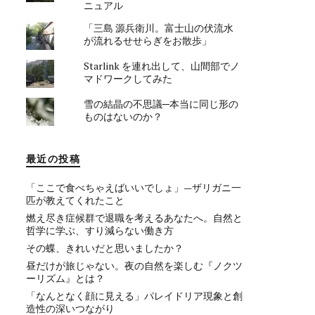
ニュアル
「三島 源兵衛川。富士山の伏流水
が流れるせせらぎをお散歩」
Starlink を連れ出して、山間部でノ
マドワークしてみた
雪の結晶の不思議─本当に同じ形の
ものはないのか？
最近の投稿
「ここで食べちゃえばいいでしょ」—ザリガニ一
匹が教えてくれたこと
燃え尽き症候群で退職を考えるあなたへ。自然と
哲学に学ぶ、すり減らない働き方
その蝶、きれいだと思いましたか？
昼だけが旅じゃない。夜の自然を楽しむ『ノクツ
ーリズム』とは？
「なんとなく顔に見える」パレイドリア現象と創
造性の深いつながり