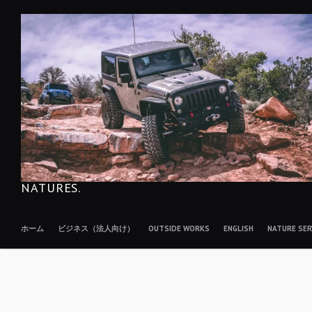
コ
ン
テ
ン
ツ
へ
移
動
NATURES.
ホーム
ビジネス（法人向け）
OUTSIDE WORKS
ENGLISH
NATURE S