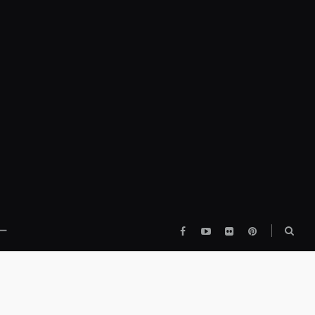
Facebook
YouTube
flickr
pinterest
検
ー
索
ボ
ッ
ク
ス