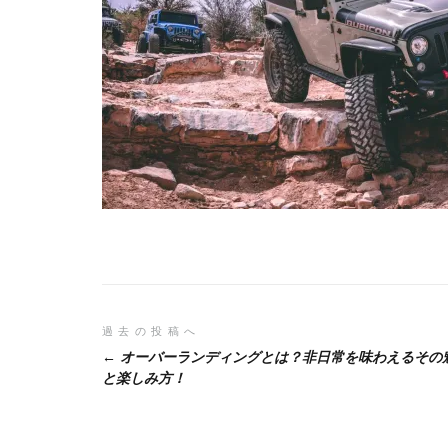
投
過去の投稿へ
オーバーランディングとは？非日常を味わえるその
稿
と楽しみ方！
ナ
ビ