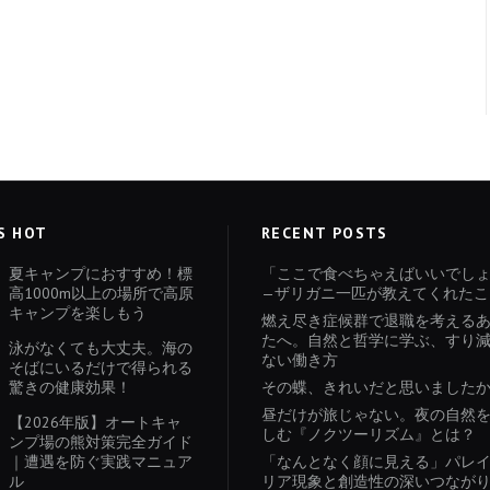
S HOT
RECENT POSTS
夏キャンプにおすすめ！標
「ここで食べちゃえばいいでし
高1000m以上の場所で高原
—ザリガニ一匹が教えてくれたこ
キャンプを楽しもう
燃え尽き症候群で退職を考える
たへ。自然と哲学に学ぶ、すり
泳がなくても大丈夫。海の
ない働き方
そばにいるだけで得られる
驚きの健康効果！
その蝶、きれいだと思いました
昼だけが旅じゃない。夜の自然
【2026年版】オートキャ
しむ『ノクツーリズム』とは？
ンプ場の熊対策完全ガイド
｜遭遇を防ぐ実践マニュア
「なんとなく顔に見える」パレ
ル
リア現象と創造性の深いつなが