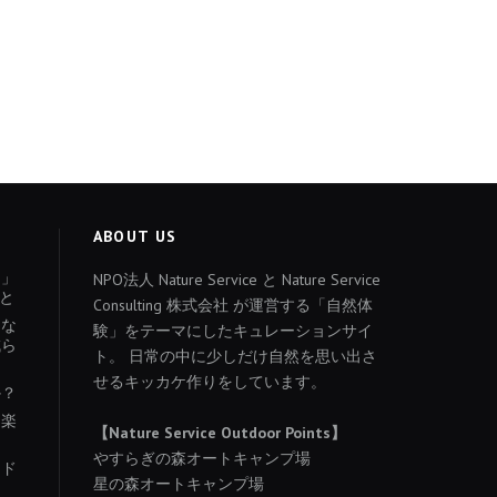
ABOUT US
ょ」
NPO法人 Nature Service と Nature Service
と
Consulting 株式会社 が運営する「自然体
あな
験」をテーマにしたキュレーションサイ
減ら
ト。 日常の中に少しだけ自然を思い出さ
せるキッカケ作りをしています。
か？
を楽
【Nature Service Outdoor Points】
やすらぎの森オートキャンプ場
イド
星の森オートキャンプ場
り