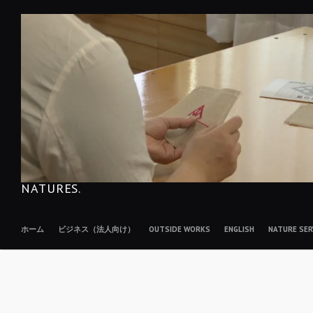
コ
ン
テ
ン
ツ
へ
移
動
NATURES.
ホーム
ビジネス（法人向け）
OUTSIDE WORKS
ENGLISH
NATURE S