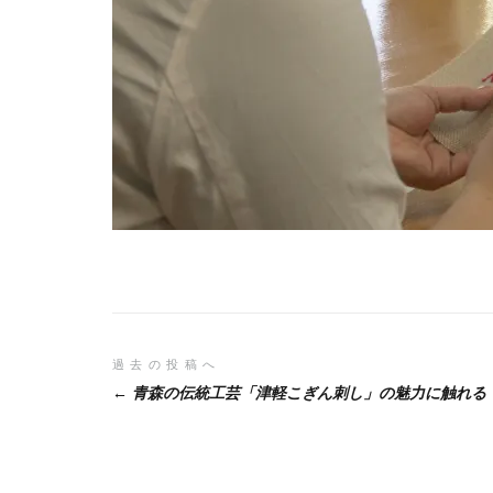
投
過去の投稿へ
青森の伝統工芸「津軽こぎん刺し」の魅力に触れる
稿
ナ
ビ