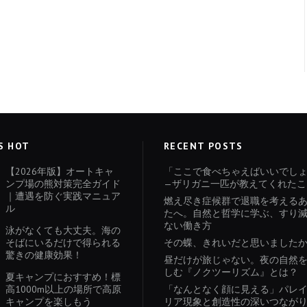
S HOT
RECENT POSTS
【2026年版】オートキャ
「ここで食べちゃえばいいでし
ンプ場の熊対策完全ガイド
—ザリガニ一匹が教えてくれたこ
｜遭遇を防ぐ実践マニュア
燃え尽き症候群で退職を考える
ル
たへ。自然と哲学に学ぶ、すり
ない働き方
泳がなくても大丈夫。海の
そばにいるだけで得られる
その蝶、きれいだと思いました
驚きの健康効果！
昼だけが旅じゃない。夜の自然
しむ『ノクツーリズム』とは？
夏キャンプにおすすめ！標
高1000m以上の場所で高原
「なんとなく顔に見える」パレ
キャンプを楽しもう
リア現象と創造性の深いつなが