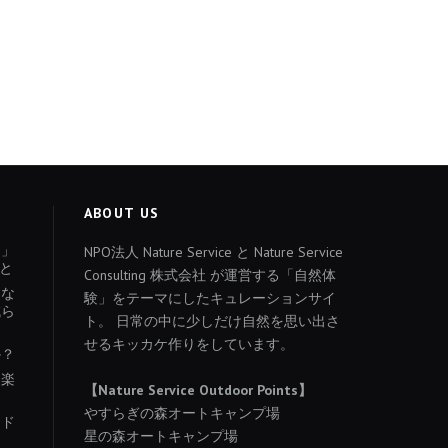
ABOUT US
ょ」
NPO法人 Nature Service と Nature Service
と
Consulting 株式会社 が運営する「自然体
あな
験」をテーマにしたキュレーションサイ
減ら
ト。 日常の中に少しだけ自然を思い出さ
せるキッカケ作りをしています。
か？
を楽
【Nature Service Outdoor Points】
やすらぎの森オートキャンプ場
イド
星の森オートキャンプ場
り