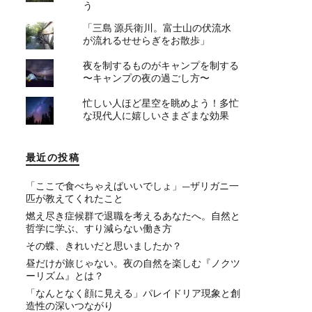
う
「三島 源兵衛川。富士山の伏流水
が流れるせせらぎをお散歩」
夜を制するものがキャンプを制する
〜キャンプの夜の過ごし方〜
忙しい人ほど星空を眺めよう！多忙
な現代人に嬉しいさまざまな効果
最近の投稿
「ここで食べちゃえばいいでしょ」—ザリガニ一
匹が教えてくれたこと
燃え尽き症候群で退職を考えるあなたへ。自然と
哲学に学ぶ、すり減らない働き方
その蝶、きれいだと思いましたか？
昼だけが旅じゃない。夜の自然を楽しむ『ノクツ
ーリズム』とは？
「なんとなく顔に見える」パレイドリア現象と創
造性の深いつながり