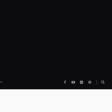
Facebook
YouTube
flickr
pinterest
検
ー
索
ボ
ッ
ク
ス