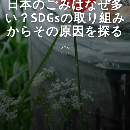
日本のごみはなぜ多
い？SDGsの取り組み
からその原因を探る
Skip
to
entry
content