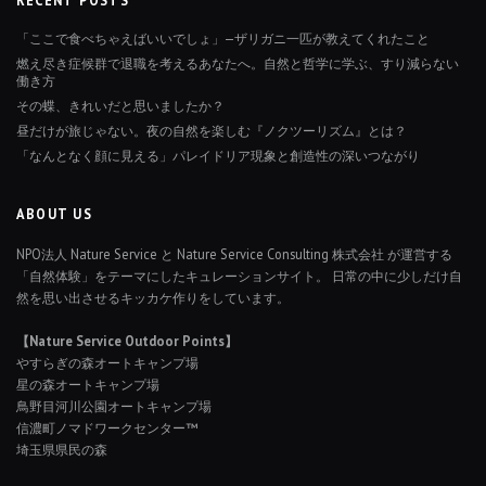
「ここで食べちゃえばいいでしょ」—ザリガニ一匹が教えてくれたこと
燃え尽き症候群で退職を考えるあなたへ。自然と哲学に学ぶ、すり減らない
働き方
その蝶、きれいだと思いましたか？
昼だけが旅じゃない。夜の自然を楽しむ『ノクツーリズム』とは？
「なんとなく顔に見える」パレイドリア現象と創造性の深いつながり
ABOUT US
NPO法人 Nature Service と Nature Service Consulting 株式会社 が運営する
「自然体験」をテーマにしたキュレーションサイト。 日常の中に少しだけ自
然を思い出させるキッカケ作りをしています。
【Nature Service Outdoor Points】
やすらぎの森オートキャンプ場
星の森オートキャンプ場
鳥野目河川公園オートキャンプ場
信濃町ノマドワークセンター™
埼玉県県民の森