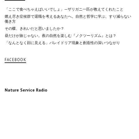
「ここで食べちゃえばいいでしょ」—ザリガニ一匹が教えてくれたこと
燃え尽き症候群で退職を考えるあなたへ。自然と哲学に学ぶ、すり減らない
働き方
その蝶、きれいだと思いましたか？
昼だけが旅じゃない。夜の自然を楽しむ『ノクツーリズム』とは？
「なんとなく顔に見える」パレイドリア現象と創造性の深いつながり
FACEBOOK
Nature Service Radio