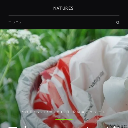
コ
NATURES.
ン
テ
検
メニュー
ン
索
ボ
ツ
ッ
へ
ク
ス
移
動
投稿日:
2022年6月11日
投稿者:
ラクーン
REST