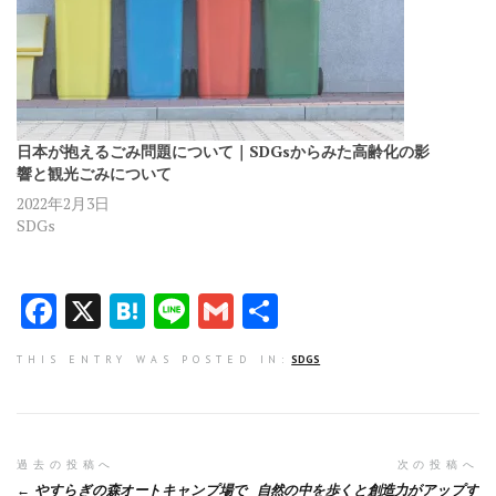
日本が抱えるごみ問題について｜SDGsからみた高齢化の影
響と観光ごみについて
2022年2月3日
SDGs
F
X
H
Li
G
共
a
at
n
m
有
THIS ENTRY WAS POSTED IN:
SDGS
ce
e
e
ai
b
n
l
o
a
投
過去の投稿へ
次の投稿へ
o
やすらぎの森オートキャンプ場で
自然の中を歩くと創造力がアップす