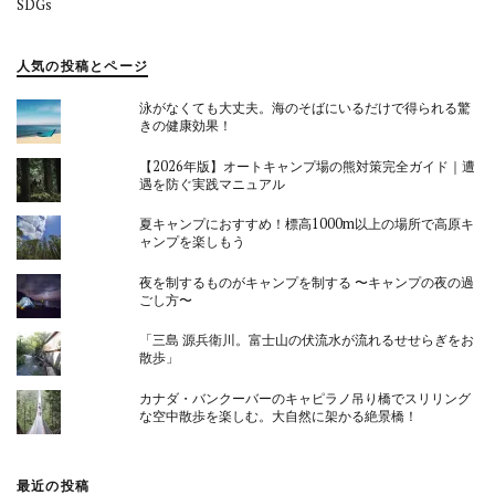
SDGs
人気の投稿とページ
泳がなくても大丈夫。海のそばにいるだけで得られる驚
きの健康効果！
【2026年版】オートキャンプ場の熊対策完全ガイド｜遭
遇を防ぐ実践マニュアル
夏キャンプにおすすめ！標高1000m以上の場所で高原キ
ャンプを楽しもう
夜を制するものがキャンプを制する 〜キャンプの夜の過
ごし方〜
「三島 源兵衛川。富士山の伏流水が流れるせせらぎをお
散歩」
カナダ・バンクーバーのキャピラノ吊り橋でスリリング
な空中散歩を楽しむ。大自然に架かる絶景橋！
最近の投稿