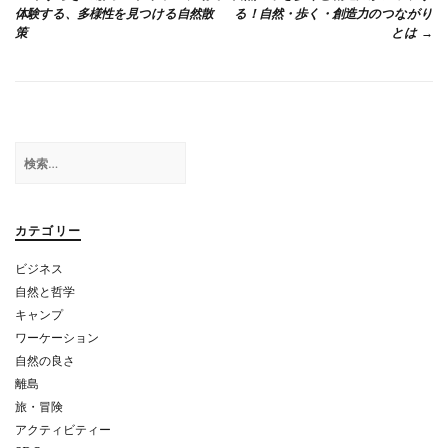
稿
k
体験する、多様性を見つける自然散
る！自然・歩く・創造力のつながり
策
とは
ナ
ビ
ゲ
ー
検
シ
索:
ョ
カテゴリー
ン
ビジネス
自然と哲学
キャンプ
ワーケーション
自然の良さ
離島
旅・冒険
アクティビティー