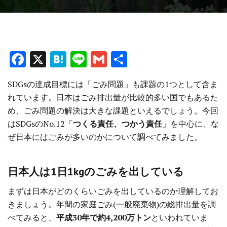
F
X
H
Li
G
共
a
at
n
m
有
SDGsの達成目標には「ごみ問題」も課題の1つとして含ま
ce
e
e
ai
れています。日本はごみ排出量が比較的多い国でもあるた
b
n
l
め、ごみ問題の解決は大きな課題といえるでしょう。今回
o
a
はSDGsのNo.12「
つくる責任、つかう責任
」を中心に、な
o
ぜ日本にはごみが多いのかについて調べてみました。
k
日本人は1日1kgのごみを出している
まずは日本がどのくらいごみを出しているのか理解してお
きましょう。年間の家庭ごみ(一般廃棄物)の総排出量を調
べてみると、
平成30年で約4,200万トン
といわれていま