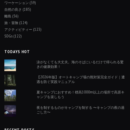
ワーケーション
(39)
自然の良さ
(185)
離島
(56)
旅・冒険
(124)
アクティビティー
(123)
SDGs
(122)
TODAYS HOT
泳がなくても大丈夫。海のそばにいるだけで得られる驚
きの健康効果！
【2026年版】オートキャンプ場の熊対策完全ガイド｜遭
遇を防ぐ実践マニュアル
夏キャンプにおすすめ！標高1000m以上の場所で高原キ
ャンプを楽しもう
夜を制するものがキャンプを制する 〜キャンプの夜の過
ごし方〜
RECENT POSTS