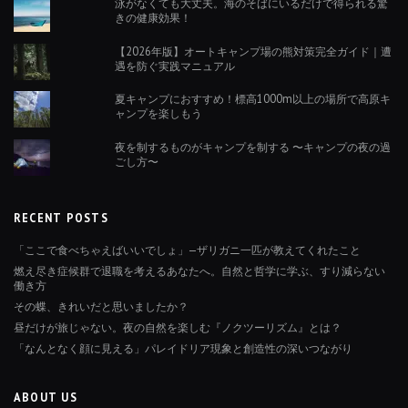
泳がなくても大丈夫。海のそばにいるだけで得られる驚
きの健康効果！
【2026年版】オートキャンプ場の熊対策完全ガイド｜遭
遇を防ぐ実践マニュアル
夏キャンプにおすすめ！標高1000m以上の場所で高原キ
ャンプを楽しもう
夜を制するものがキャンプを制する 〜キャンプの夜の過
ごし方〜
RECENT POSTS
「ここで食べちゃえばいいでしょ」—ザリガニ一匹が教えてくれたこと
燃え尽き症候群で退職を考えるあなたへ。自然と哲学に学ぶ、すり減らない
働き方
その蝶、きれいだと思いましたか？
昼だけが旅じゃない。夜の自然を楽しむ『ノクツーリズム』とは？
「なんとなく顔に見える」パレイドリア現象と創造性の深いつながり
ABOUT US