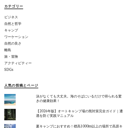
ョ
カテゴリー
ン
ビジネス
自然と哲学
キャンプ
ワーケーション
自然の良さ
離島
旅・冒険
アクティビティー
SDGs
人気の投稿とページ
泳がなくても大丈夫。海のそばにいるだけで得られる驚
きの健康効果！
【2026年版】オートキャンプ場の熊対策完全ガイド｜遭
遇を防ぐ実践マニュアル
夏キャンプにおすすめ！標高1000m以上の場所で高原キ