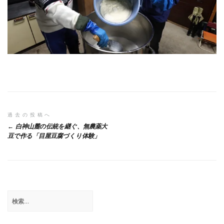
投
過去の投稿へ
白神山麓の伝統を継ぐ、無農薬大
稿
豆で作る「目屋豆腐づくり体験」
ナ
ビ
ゲ
検
ー
索:
シ