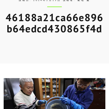
投稿日:
2024年2月13日
投稿者:
菊地 薫
46188a21ca66e896
b64edcd430865f4d
Skip
to
entry
content