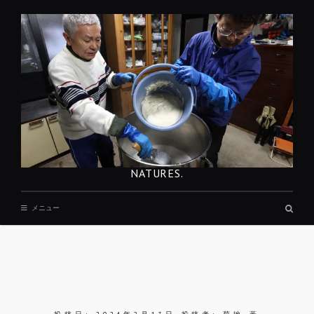
コ
ン
テ
ン
ツ
へ
移
動
NATURES.
検
メニュー
索
ボ
ッ
ク
ス
REST