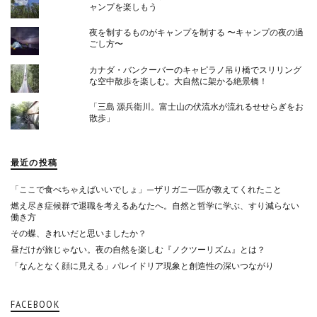
ャンプを楽しもう
夜を制するものがキャンプを制する 〜キャンプの夜の過
ごし方〜
カナダ・バンクーバーのキャピラノ吊り橋でスリリング
な空中散歩を楽しむ。大自然に架かる絶景橋！
「三島 源兵衛川。富士山の伏流水が流れるせせらぎをお
散歩」
最近の投稿
「ここで食べちゃえばいいでしょ」—ザリガニ一匹が教えてくれたこと
燃え尽き症候群で退職を考えるあなたへ。自然と哲学に学ぶ、すり減らない
働き方
その蝶、きれいだと思いましたか？
昼だけが旅じゃない。夜の自然を楽しむ『ノクツーリズム』とは？
「なんとなく顔に見える」パレイドリア現象と創造性の深いつながり
FACEBOOK