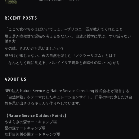
RECENT POSTS
「ここで食べちゃえばいいでしょ」—ザリガニ一匹が教えてくれたこと
燃え尽き症候群で退職を考えるあなたへ。自然と哲学に学ぶ、すり減らない
働き方
その蝶、きれいだと思いましたか？
昼だけが旅じゃない。夜の自然を楽しむ『ノクツーリズム』とは？
「なんとなく顔に見える」パレイドリア現象と創造性の深いつながり
ABOUT US
NPO法人 Nature Service と Nature Service Consulting 株式会社 が運営する
「自然体験」をテーマにしたキュレーションサイト。 日常の中に少しだけ自
然を思い出させるキッカケ作りをしています。
【Nature Service Outdoor Points】
やすらぎの森オートキャンプ場
星の森オートキャンプ場
鳥野目河川公園オートキャンプ場