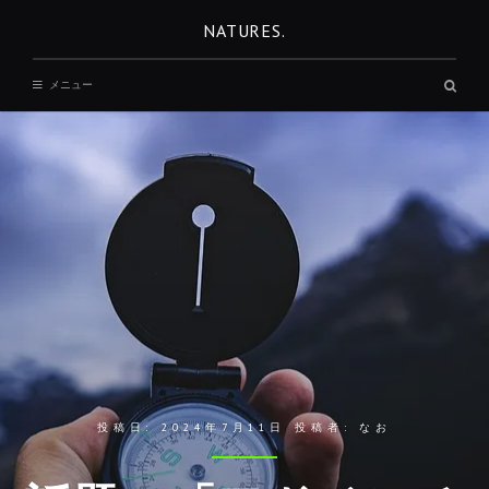
コ
NATURES.
ン
テ
検
メニュー
ン
索
ボ
ツ
ッ
へ
ク
ス
移
動
投稿日:
2024年7月11日
投稿者:
なお
REST