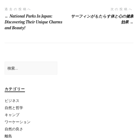
o
a
o
投
過去の投稿へ
次の投稿へ
National Parks In Japan:
サーフィンがもたらす体と心の健康
k
稿
Discovering Their Unique Charms
効果
and Beauty!
ナ
ビ
ゲ
ー
検
シ
索:
ョ
カテゴリー
ン
ビジネス
自然と哲学
キャンプ
ワーケーション
自然の良さ
離島