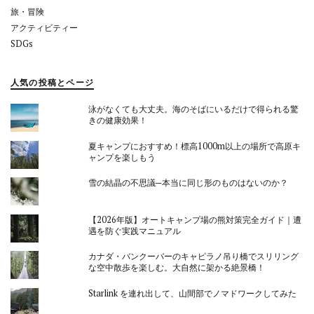
旅・冒険
アクティビティー
SDGs
人気の投稿とページ
泳がなくても大丈夫。海のそばにいるだけで得られる驚
きの健康効果！
夏キャンプにおすすめ！標高1000m以上の場所で高原キ
ャンプを楽しもう
雪の結晶の不思議─本当に同じ形のものはないのか？
【2026年版】オートキャンプ場の熊対策完全ガイド｜遭
遇を防ぐ実践マニュアル
カナダ・バンクーバーのキャピラノ吊り橋でスリリング
な空中散歩を楽しむ。大自然に架かる絶景橋！
Starlink を連れ出して、山間部でノマドワークしてみた