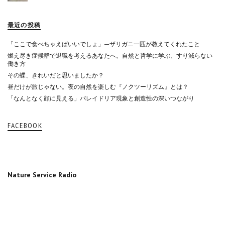
最近の投稿
「ここで食べちゃえばいいでしょ」—ザリガニ一匹が教えてくれたこと
燃え尽き症候群で退職を考えるあなたへ。自然と哲学に学ぶ、すり減らない
働き方
その蝶、きれいだと思いましたか？
昼だけが旅じゃない。夜の自然を楽しむ『ノクツーリズム』とは？
「なんとなく顔に見える」パレイドリア現象と創造性の深いつながり
FACEBOOK
Nature Service Radio