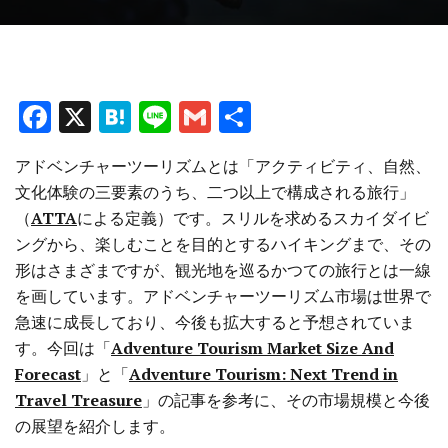
F
X
H
Li
G
共
a
at
n
m
有
アドベンチャーツーリズムとは「アクティビティ、自然、
ce
e
e
ai
文化体験の三要素のうち、二つ以上で構成される旅行」
b
n
l
（
ATTA
による定義）です。スリルを求めるスカイダイビ
o
a
ングから、楽しむことを目的とするハイキングまで、その
o
形はさまざまですが、観光地を巡るかつての旅行とは一線
を画しています。アドベンチャーツーリズム市場は世界で
k
急速に成長しており、今後も拡大すると予想されていま
す。今回は「
Adventure Tourism Market Size And
Forecast
」と「
Adventure Tourism: Next Trend in
Travel Treasure
」の記事を参考に、その市場規模と今後
の展望を紹介します。