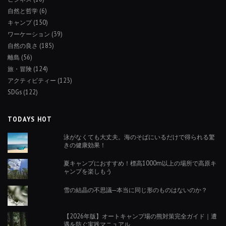
自然と哲学
(6)
キャンプ
(150)
ワーケーション
(39)
自然の良さ
(185)
離島
(56)
旅・冒険
(124)
アクティビティー
(123)
SDGs
(122)
TODAYS HOT
泳がなくても大丈夫。海のそばにいるだけで得られる驚
きの健康効果！
夏キャンプにおすすめ！標高1000m以上の場所で高原キ
ャンプを楽しもう
雪の結晶の不思議─本当に同じ形のものはないのか？
【2026年版】オートキャンプ場の熊対策完全ガイド｜遭
遇を防ぐ実践マニュアル