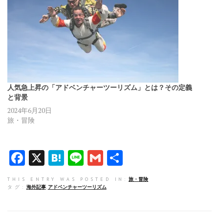
人気急上昇の「アドベンチャーツーリズム」とは？その定義
と背景
2024年6月20日
旅・冒険
F
X
H
Li
G
共
a
at
n
m
有
THIS ENTRY WAS POSTED IN:
旅・冒険
ce
e
e
ai
タグ:
海外記事
,
アドベンチャーツーリズム
b
n
l