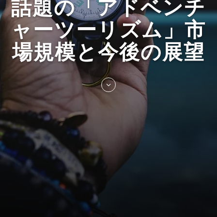
話題の「アドベンチ
ャーツーリズム」市
場規模と今後の展望
Skip
to
entry
content