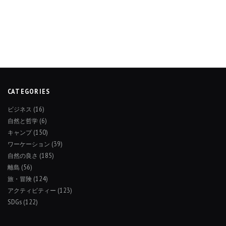
CATEGORIES
ビジネス
(16)
自然と哲学
(6)
キャンプ
(150)
ワーケーション
(39)
自然の良さ
(185)
離島
(56)
旅・冒険
(124)
アクティビティー
(123)
SDGs
(122)