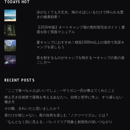
TODAYS HOT
泳がなくても大丈夫。海のそばにいるだけで得られる驚
きの健康効果！
【2026年版】オートキャンプ場の熊対策完全ガイド｜遭
遇を防ぐ実践マニュアル
夏キャンプにおすすめ！標高1000m以上の場所で高原キ
ャンプを楽しもう
夜を制するものがキャンプを制する 〜キャンプの夜の過
ごし方〜
RECENT POSTS
「ここで食べちゃえばいいでしょ」—ザリガニ一匹が教えてくれたこと
燃え尽き症候群で退職を考えるあなたへ。自然と哲学に学ぶ、すり減らない
働き方
その蝶、きれいだと思いましたか？
昼だけが旅じゃない。夜の自然を楽しむ『ノクツーリズム』とは？
「なんとなく顔に見える」パレイドリア現象と創造性の深いつながり