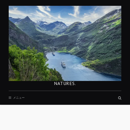
コ
ン
テ
ン
ツ
へ
移
動
NATURES.
検
メニュー
索
ボ
ッ
ク
ス
REST