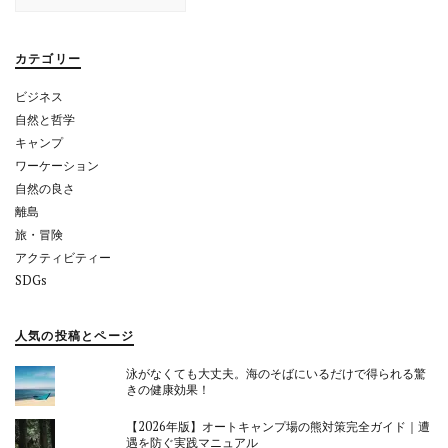
シ
ョ
カテゴリー
ン
ビジネス
自然と哲学
キャンプ
ワーケーション
自然の良さ
離島
旅・冒険
アクティビティー
SDGs
人気の投稿とページ
泳がなくても大丈夫。海のそばにいるだけで得られる驚
きの健康効果！
【2026年版】オートキャンプ場の熊対策完全ガイド｜遭
遇を防ぐ実践マニュアル