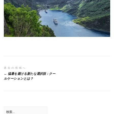
投
過去の投稿へ
猛暑を避ける新たな選択肢：クー
稿
ルケーションとは？
ナ
ビ
ゲ
検
ー
索: