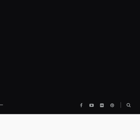
Facebook
YouTube
flickr
pinterest
検
ー
索
ボ
ッ
ク
ス