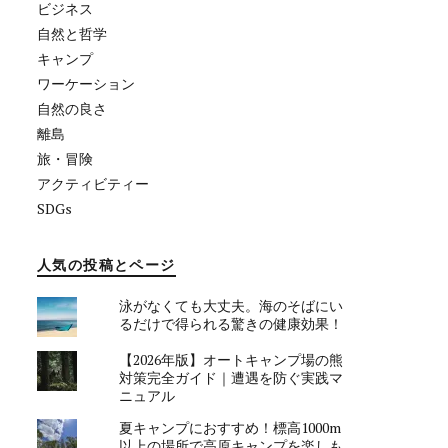
ビジネス
自然と哲学
キャンプ
ワーケーション
自然の良さ
離島
旅・冒険
アクティビティー
SDGs
人気の投稿とページ
泳がなくても大丈夫。海のそばにい
るだけで得られる驚きの健康効果！
【2026年版】オートキャンプ場の熊
対策完全ガイド｜遭遇を防ぐ実践マ
ニュアル
夏キャンプにおすすめ！標高1000m
以上の場所で高原キャンプを楽しも