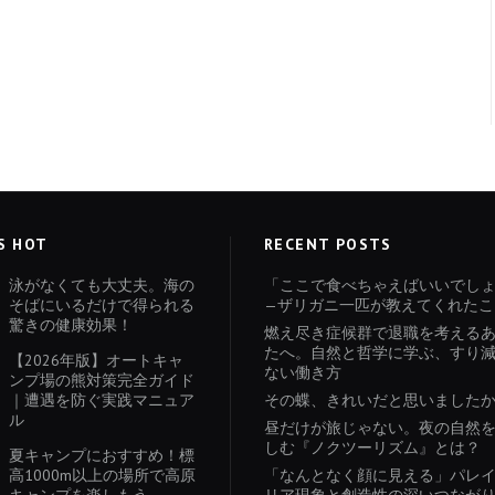
S HOT
RECENT POSTS
泳がなくても大丈夫。海の
「ここで食べちゃえばいいでし
そばにいるだけで得られる
—ザリガニ一匹が教えてくれたこ
驚きの健康効果！
燃え尽き症候群で退職を考える
たへ。自然と哲学に学ぶ、すり
【2026年版】オートキャ
ない働き方
ンプ場の熊対策完全ガイド
｜遭遇を防ぐ実践マニュア
その蝶、きれいだと思いました
ル
昼だけが旅じゃない。夜の自然
しむ『ノクツーリズム』とは？
夏キャンプにおすすめ！標
高1000m以上の場所で高原
「なんとなく顔に見える」パレ