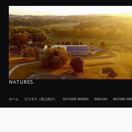
コ
ン
テ
ン
ツ
へ
移
動
NATURES.
ホーム
ビジネス（法人向け）
OUTSIDE WORKS
ENGLISH
NATURE S