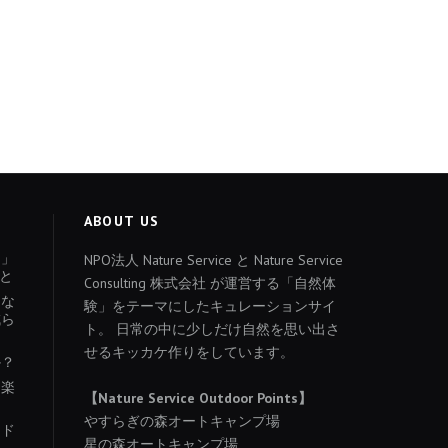
ABOUT US
ょ」
NPO法人 Nature Service と Nature Service
と
Consulting 株式会社 が運営する「自然体
あな
験」をテーマにしたキュレーションサイ
減ら
ト。 日常の中に少しだけ自然を思い出さ
せるキッカケ作りをしています。
か？
を楽
【Nature Service Outdoor Points】
やすらぎの森オートキャンプ場
イド
星の森オートキャンプ場