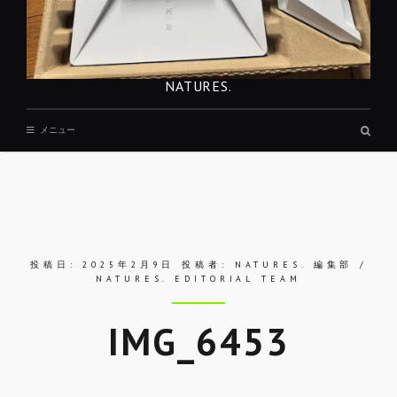
NATURES.
検
メニュー
索
ボ
ッ
ク
ス
投稿日:
2025年2月9日
投稿者:
NATURES. 編集部 /
NATURES. EDITORIAL TEAM
IMG_6453
Skip
to