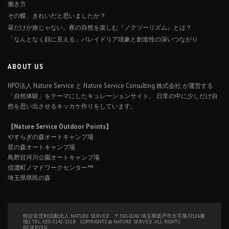
働き方
その蝶、きれいだと思いましたか？
昼だけが旅じゃない。夜の自然を楽しむ『ノクツーリズム』とは？
「なんとなく顔に見える」パレイドリア現象と創造性の深いつながり
ABOUT US
NPO法人 Nature Service と Nature Service Consulting 株式会社 が運営する
「自然体験」をテーマにしたキュレーションサイト。 日常の中に少しだけ自
然を思い出させるキッカケ作りをしています。
【Nature Service Outdoor Points】
やすらぎの森オートキャンプ場
星の森オートキャンプ場
鳥野目河川公園オートキャンプ場
信濃町ノマドワークセンター™
埼玉県県民の森
特定非営利活動法人 NATURE SERVICE 〒350-0242 埼玉県坂戸市大字厚川126番
地1 TEL: 050-3142-1518 COPYRIGHTS © NATURE SERVICE. ALL RIGHTS
RESERVED.