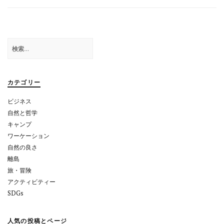
ナ
ビ
ゲ
検
ー
索:
シ
ョ
カテゴリー
ン
ビジネス
自然と哲学
キャンプ
ワーケーション
自然の良さ
離島
旅・冒険
アクティビティー
SDGs
人気の投稿とページ