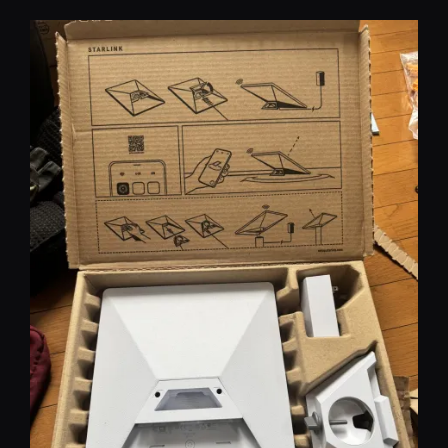
コ
ン
テ
ン
ツ
へ
移
動
REST