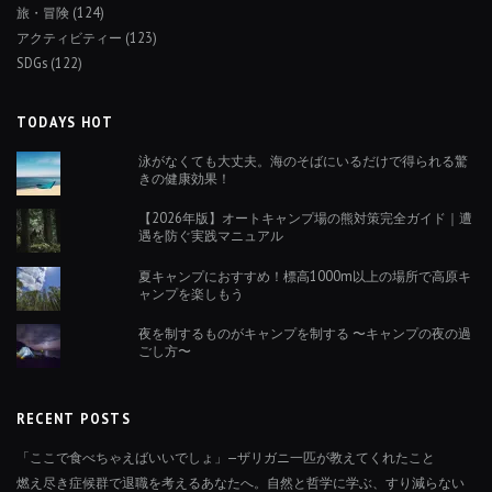
旅・冒険
(124)
アクティビティー
(123)
SDGs
(122)
TODAYS HOT
泳がなくても大丈夫。海のそばにいるだけで得られる驚
きの健康効果！
【2026年版】オートキャンプ場の熊対策完全ガイド｜遭
遇を防ぐ実践マニュアル
夏キャンプにおすすめ！標高1000m以上の場所で高原キ
ャンプを楽しもう
夜を制するものがキャンプを制する 〜キャンプの夜の過
ごし方〜
RECENT POSTS
「ここで食べちゃえばいいでしょ」—ザリガニ一匹が教えてくれたこと
燃え尽き症候群で退職を考えるあなたへ。自然と哲学に学ぶ、すり減らない