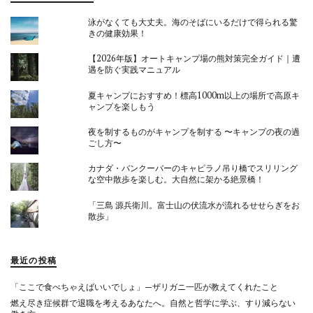
泳がなくても大丈夫。海のそばにいるだけで得られる驚
きの健康効果！
【2026年版】オートキャンプ場の熊対策完全ガイド｜遭
遇を防ぐ実践マニュアル
夏キャンプにおすすめ！標高1000m以上の場所で高原キ
ャンプを楽しもう
夜を制するものがキャンプを制する 〜キャンプの夜の過
ごし方〜
カナダ・バンクーバーのキャピラノ吊り橋でスリリング
な空中散歩を楽しむ。大自然に架かる絶景橋！
「三島 源兵衛川。富士山の伏流水が流れるせせらぎをお
散歩」
最近の投稿
「ここで食べちゃえばいいでしょ」—ザリガニ一匹が教えてくれたこと
燃え尽き症候群で退職を考えるあなたへ。自然と哲学に学ぶ、すり減らない