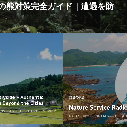
場の熊対策完全ガイド｜遭遇を防
tryside – Authentic
自然の良さ
s Beyond the Cities
Nature Service R
NATURES. EDITORIAL TEAM
•
2025年1月
NATURES. 編集部 / NATURES. EDITORIAL 