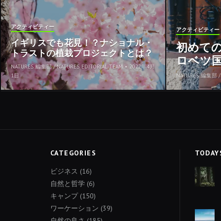
アクティビティー
アクティビティー
イギリスでも花見！？ナショナル・
初めて
トラストの植栽プロジェクトとは？
ロベツ
NATURES. 編集部 / NATURES. EDITORIAL TEAM
•
2022年4月
1日
NATURES. 編集部 / 
CATEGORIES
TODAY
ビジネス
(16)
自然と哲学
(6)
キャンプ
(150)
ワーケーション
(39)
自然の良さ
(185)