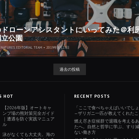
のドローンアシスタントにいってみた＠利
国立公園
NATURES. EDITORIAL TEAM
•
2019年8月23日
過去の投稿
S HOT
RECENT POSTS
【2026年版】オートキャ
「ここで食べちゃえばいいでし
ンプ場の熊対策完全ガイド
—ザリガニ一匹が教えてくれたこ
｜遭遇を防ぐ実践マニュア
燃え尽き症候群で退職を考える
ル
たへ。自然と哲学に学ぶ、すり
ない働き方
泳がなくても大丈夫。海の