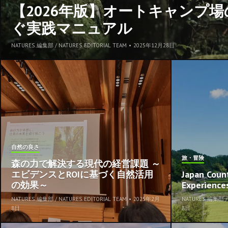
【2026年版】オートキャンプ
ぐ実践マニュアル
NATURES. 編集部 / NATURES. EDITORIAL TEAM
•
2025年12月28日
自然の良さ
旅・冒険
森の力で解決する現代の経営課題 ～
エビデンスとROIに基づく自然活用
Japan Coun
の効果～
Experience
NATURES. 編集部 / NATURES. EDITORIAL TEAM
•
2025年2月
NATURES. 編集部 / 
8日
8日