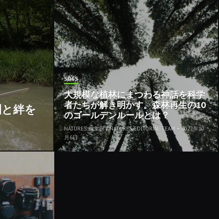
SDGS
大規模な植林にまつわる神話を科学
者たちが解き明かす。森林再生の10
間と絆を
のゴールデンルールとは？
NATURES. 編集部 / NATURES. EDITORIAL TEAM
•
2022年10
月6日