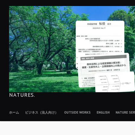
コ
ン
テ
ン
ツ
へ
移
動
NATURES.
ホーム
ビジネス（法人向け）
OUTSIDE WORKS
ENGLISH
NATURE S