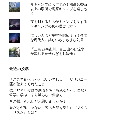
夏キャンプにおすすめ！標高1000m
以上の場所で高原キャンプを楽しも
う
夜を制するものがキャンプを制する
〜キャンプの夜の過ごし方〜
忙しい人ほど星空を眺めよう！多忙
な現代人に嬉しいさまざまな効果
「三島 源兵衛川。富士山の伏流水
が流れるせせらぎをお散歩」
最近の投稿
「ここで食べちゃえばいいでしょ」—ザリガニ一
匹が教えてくれたこと
燃え尽き症候群で退職を考えるあなたへ。自然と
哲学に学ぶ、すり減らない働き方
その蝶、きれいだと思いましたか？
昼だけが旅じゃない。夜の自然を楽しむ『ノクツ
ーリズム』とは？