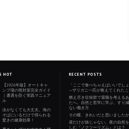
S HOT
RECENT POSTS
【2026年版】オートキャ
「ここで食べちゃえばいいでし
ンプ場の熊対策完全ガイド
—ザリガニ一匹が教えてくれたこ
｜遭遇を防ぐ実践マニュア
燃え尽き症候群で退職を考える
ル
たへ。自然と哲学に学ぶ、すり
ない働き方
泳がなくても大丈夫。海の
そばにいるだけで得られる
その蝶、きれいだと思いました
驚きの健康効果！
昼だけが旅じゃない。夜の自然
しむ『ノクツーリズム』とは？