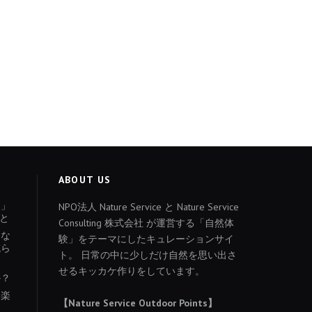
ABOUT US
ょ」
NPO法人 Nature Service と Nature Service
と
Consulting 株式会社 が運営する「自然体
あな
験」をテーマにしたキュレーションサイ
減ら
ト。 日常の中に少しだけ自然を思い出さ
せるキッカケ作りをしています。
か？
を楽
【Nature Service Outdoor Points】