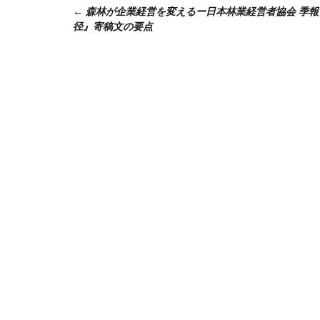
森林が企業経営を変えるー日本林業経営者協会 季報
稿
径』寄稿文の要点
ナ
ビ
ゲ
ー
シ
ョ
ン