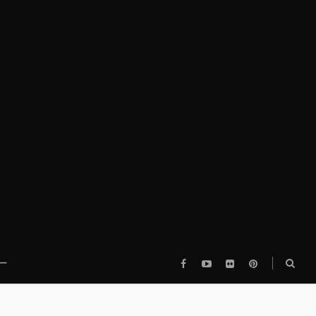
Facebook
YouTube
flickr
pinterest
検
ー
索
ボ
ッ
ク