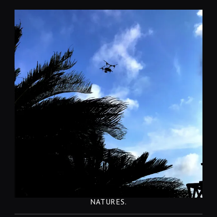
コ
ン
テ
ン
ツ
へ
移
動
NATURES.
REST