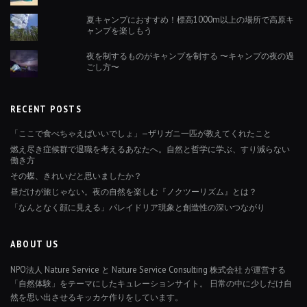
夏キャンプにおすすめ！標高1000m以上の場所で高原キ
ャンプを楽しもう
夜を制するものがキャンプを制する 〜キャンプの夜の過
ごし方〜
RECENT POSTS
「ここで食べちゃえばいいでしょ」—ザリガニ一匹が教えてくれたこと
燃え尽き症候群で退職を考えるあなたへ。自然と哲学に学ぶ、すり減らない
働き方
その蝶、きれいだと思いましたか？
昼だけが旅じゃない。夜の自然を楽しむ『ノクツーリズム』とは？
「なんとなく顔に見える」パレイドリア現象と創造性の深いつながり
ABOUT US
NPO法人 Nature Service と Nature Service Consulting 株式会社 が運営する
「自然体験」をテーマにしたキュレーションサイト。 日常の中に少しだけ自
然を思い出させるキッカケ作りをしています。