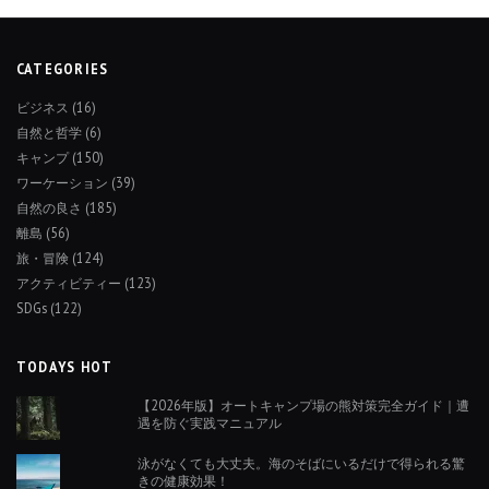
CATEGORIES
ビジネス
(16)
自然と哲学
(6)
キャンプ
(150)
ワーケーション
(39)
自然の良さ
(185)
離島
(56)
旅・冒険
(124)
アクティビティー
(123)
SDGs
(122)
TODAYS HOT
【2026年版】オートキャンプ場の熊対策完全ガイド｜遭
遇を防ぐ実践マニュアル
泳がなくても大丈夫。海のそばにいるだけで得られる驚
きの健康効果！