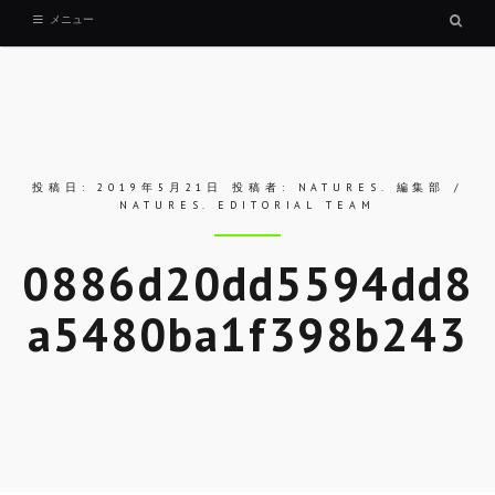
検
メニュー
索
ボ
ッ
ク
ス
投稿日:
2019年5月21日
投稿者:
NATURES. 編集部 /
NATURES. EDITORIAL TEAM
0886d20dd5594dd8
a5480ba1f398b243
Skip
to
entry
content