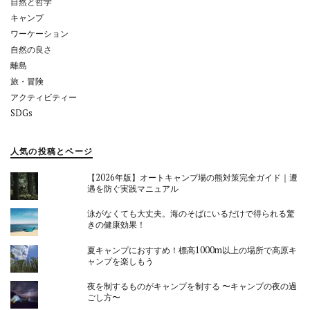
自然と哲学
キャンプ
ワーケーション
自然の良さ
離島
旅・冒険
アクティビティー
SDGs
人気の投稿とページ
【2026年版】オートキャンプ場の熊対策完全ガイド｜遭
遇を防ぐ実践マニュアル
泳がなくても大丈夫。海のそばにいるだけで得られる驚
きの健康効果！
夏キャンプにおすすめ！標高1000m以上の場所で高原キ
ャンプを楽しもう
夜を制するものがキャンプを制する 〜キャンプの夜の過
ごし方〜