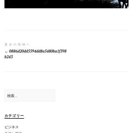
投
過去の投稿へ
0886d20dd5594dd8a5480ba1f398
稿
b243
ナ
ビ
ゲ
検
ー
索:
シ
ョ
カテゴリー
ン
ビジネス