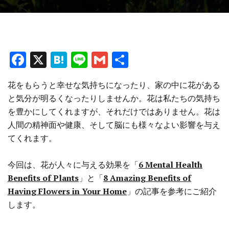
F
X
H
Li
G
共
a
at
n
m
有
花をもらうと幸せな気持ちになったり、家の中に花がある
ce
e
e
ai
と気分が明るくなったりしませんか。花は私たちの気持ち
b
n
l
を豊かにしてくれますが、それだけではありません。花は
o
a
人間の精神面や健康、そして脳にも様々なよい影響を与え
o
てくれます。
k
今回は、花が人々に与える効果を「
6 Mental Health
Benefits of Plants
」と「
8 Amazing Benefits of
Having Flowers in Your Home
」の記事を参考にご紹介
します。