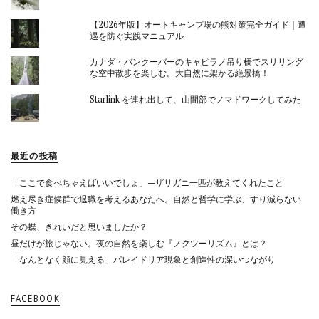
【2026年版】オートキャンプ場の熊対策完全ガイド｜遭
遇を防ぐ実践マニュアル
カナダ・バンクーバーのキャピラノ吊り橋でスリリング
な空中散歩を楽しむ。大自然に架かる絶景橋！
Starlink を連れ出して、山間部でノマドワークしてみた
最近の投稿
「ここで食べちゃえばいいでしょ」—ザリガニ一匹が教えてくれたこと
燃え尽き症候群で退職を考えるあなたへ。自然と哲学に学ぶ、すり減らない
働き方
その蝶、きれいだと思いましたか？
昼だけが旅じゃない。夜の自然を楽しむ『ノクツーリズム』とは？
「なんとなく顔に見える」パレイドリア現象と創造性の深いつながり
FACEBOOK