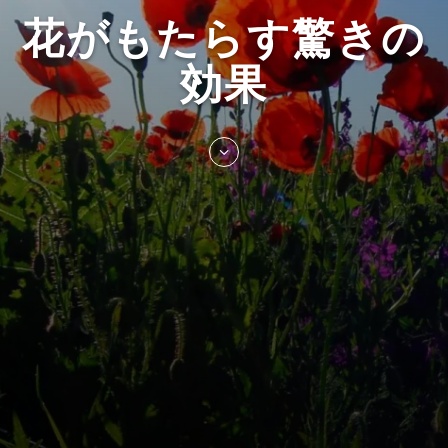
花がもたらす驚きの
効果
Skip
to
entry
content