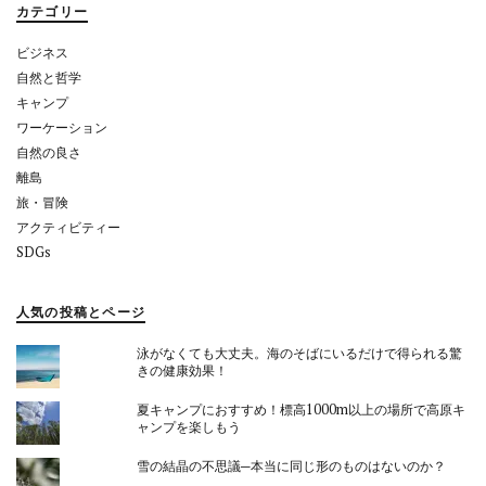
カテゴリー
ン
ビジネス
自然と哲学
キャンプ
ワーケーション
自然の良さ
離島
旅・冒険
アクティビティー
SDGs
人気の投稿とページ
泳がなくても大丈夫。海のそばにいるだけで得られる驚
きの健康効果！
夏キャンプにおすすめ！標高1000m以上の場所で高原キ
ャンプを楽しもう
雪の結晶の不思議─本当に同じ形のものはないのか？