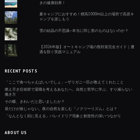
きの健康効果！
夏キャンプにおすすめ！標高1000m以上の場所で高原キ
ャンプを楽しもう
雪の結晶の不思議─本当に同じ形のものはないのか？
【2026年版】オートキャンプ場の熊対策完全ガイド｜遭
遇を防ぐ実践マニュアル
RECENT POSTS
「ここで食べちゃえばいいでしょ」—ザリガニ一匹が教えてくれたこと
燃え尽き症候群で退職を考えるあなたへ。自然と哲学に学ぶ、すり減らない
働き方
その蝶、きれいだと思いましたか？
昼だけが旅じゃない。夜の自然を楽しむ『ノクツーリズム』とは？
「なんとなく顔に見える」パレイドリア現象と創造性の深いつながり
ABOUT US