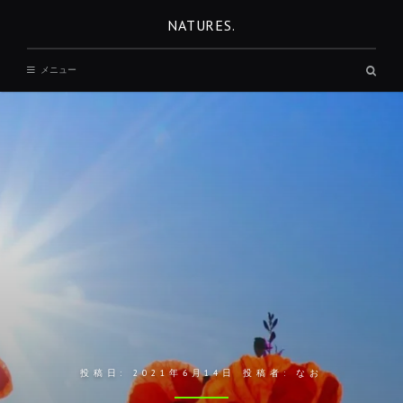
コ
NATURES.
ン
テ
検
メニュー
ン
索
ボ
ツ
ッ
へ
ク
ス
移
動
投稿日:
2021年6月14日
投稿者:
なお
REST