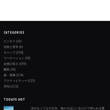
CATEGORIES
ビジネス
(16)
自然と哲学
(6)
キャンプ
(150)
ワーケーション
(39)
自然の良さ
(185)
離島
(56)
旅・冒険
(124)
アクティビティー
(123)
SDGs
(122)
TODAYS HOT
泳がなくても大丈夫。海のそばにいるだけで得られる驚