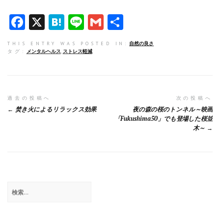
F
X
H
Li
G
共
a
at
n
m
有
THIS ENTRY WAS POSTED IN:
自然の良さ
ce
e
e
ai
タグ:
メンタルヘルス
,
ストレス軽減
b
n
l
o
a
o
投
過去の投稿へ
次の投稿へ
焚き火によるリラックス効果
夜の森の桜のトンネル～映画
k
稿
「Fukushima50」でも登場した桜並
木～
ナ
ビ
ゲ
ー
検
シ
索:
ョ