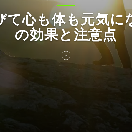
びて心も体も元気に
の効果と注意点
Skip
to
entry
content