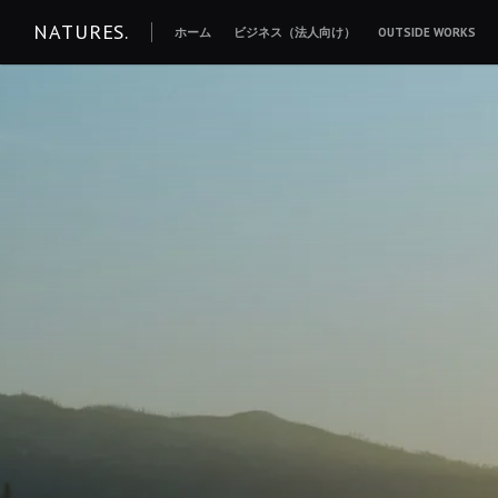
コ
NATURES.
ホーム
ビジネス（法人向け）
OUTSIDE WORKS
ン
テ
ン
ツ
へ
移
動