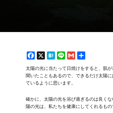
F
X
H
Li
G
共
a
at
n
m
有
太陽の光に当たって日焼けをすると、肌が
ce
e
e
ai
聞いたこともあるので、できるだけ太陽に
b
n
l
ているように思います。
o
a
o
確かに、太陽の光を浴び過ぎるのは良くな
k
陽の光は、私たちを健康にしてくれるもの