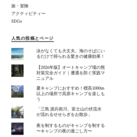
旅・冒険
アクティビティー
SDGs
人気の投稿とページ
泳がなくても大丈夫。海のそばにい
るだけで得られる驚きの健康効果！
【2026年版】オートキャンプ場の熊
対策完全ガイド｜遭遇を防ぐ実践マ
ニュアル
夏キャンプにおすすめ！標高1000m
以上の場所で高原キャンプを楽しも
う
「三島 源兵衛川。富士山の伏流水
が流れるせせらぎをお散歩」
夜を制するものがキャンプを制する
〜キャンプの夜の過ごし方〜