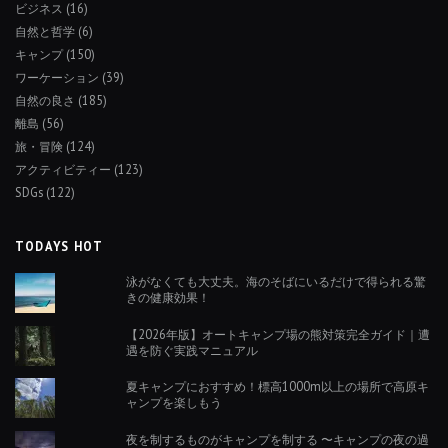
ビジネス
(16)
自然と哲学
(6)
キャンプ
(150)
ワーケーション
(39)
自然の良さ
(185)
離島
(56)
旅・冒険
(124)
アクティビティー
(123)
SDGs
(122)
TODAYS HOT
泳がなくても大丈夫。海のそばにいるだけで得られる驚
きの健康効果！
【2026年版】オートキャンプ場の熊対策完全ガイド｜遭
遇を防ぐ実践マニュアル
夏キャンプにおすすめ！標高1000m以上の場所で高原キ
ャンプを楽しもう
夜を制するものがキャンプを制する 〜キャンプの夜の過