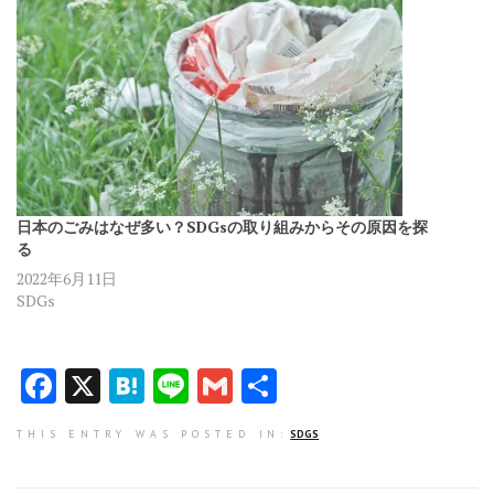
日本のごみはなぜ多い？SDGsの取り組みからその原因を探
る
2022年6月11日
SDGs
F
X
H
Li
G
共
a
at
n
m
有
THIS ENTRY WAS POSTED IN:
SDGS
ce
e
e
ai
b
n
l