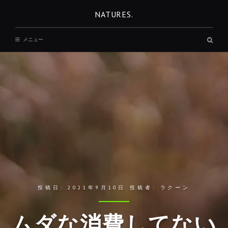
コ
NATURES.
ン
テ
検
メニュー
ン
索
ボ
ツ
ッ
へ
ク
ス
移
動
投稿日:
2021年9月10日
投稿者:
ラクーン
ムダな消費してない
REST