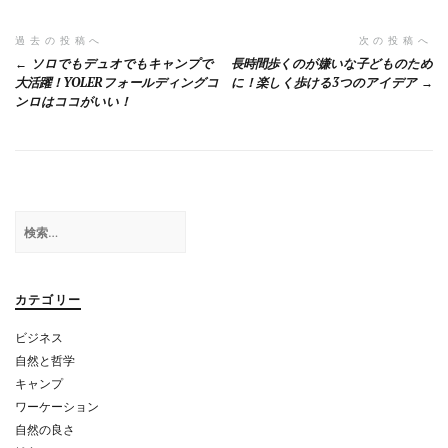
o
a
投
過去の投稿へ
次の投稿へ
o
ソロでもデュオでもキャンプで
長時間歩くのが嫌いな子どものため
稿
k
大活躍！YOLERフォールディングコ
に！楽しく歩ける3つのアイデア
ンロはココがいい！
ナ
ビ
ゲ
ー
検
シ
索:
ョ
カテゴリー
ン
ビジネス
自然と哲学
キャンプ
ワーケーション
自然の良さ