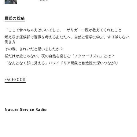
最近の投稿
「ここで食べちゃえばいいでしょ」—ザリガニ一匹が教えてくれたこと
燃え尽き症候群で退職を考えるあなたへ。自然と哲学に学ぶ、すり減らない
働き方
その蝶、きれいだと思いましたか？
昼だけが旅じゃない。夜の自然を楽しむ『ノクツーリズム』とは？
「なんとなく顔に見える」パレイドリア現象と創造性の深いつながり
FACEBOOK
Nature Service Radio