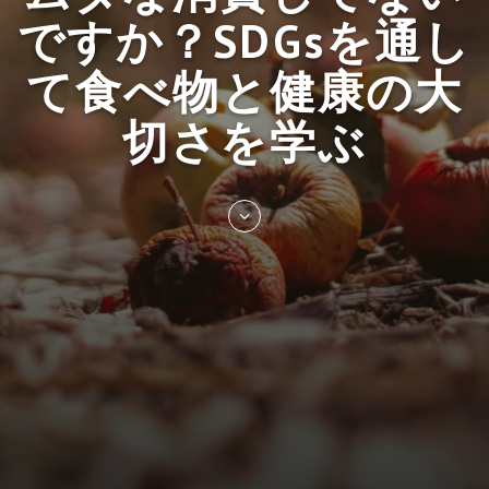
ですか？SDGsを通し
て食べ物と健康の大
切さを学ぶ
Skip
to
entry
content