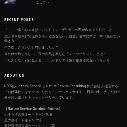
ごし方〜
RECENT POSTS
「ここで食べちゃえばいいでしょ」—ザリガニ一匹が教えてくれたこと
燃え尽き症候群で退職を考えるあなたへ。自然と哲学に学ぶ、すり減らない
働き方
その蝶、きれいだと思いましたか？
昼だけが旅じゃない。夜の自然を楽しむ『ノクツーリズム』とは？
「なんとなく顔に見える」パレイドリア現象と創造性の深いつながり
ABOUT US
NPO法人 Nature Service と Nature Service Consulting 株式会社 が運営する
「自然体験」をテーマにしたキュレーションサイト。 日常の中に少しだけ自
然を思い出させるキッカケ作りをしています。
【Nature Service Outdoor Points】
やすらぎの森オートキャンプ場
星の森オートキャンプ場
鳥野目河川公園オートキャンプ場