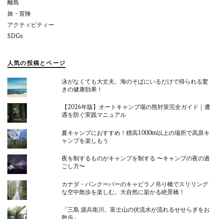
離島
旅・冒険
アクティビティー
SDGs
人気の投稿とページ
泳がなくても大丈夫。海のそばにいるだけで得られる驚
きの健康効果！
【2026年版】オートキャンプ場の熊対策完全ガイド｜遭
遇を防ぐ実践マニュアル
夏キャンプにおすすめ！標高1000m以上の場所で高原キ
ャンプを楽しもう
夜を制するものがキャンプを制する 〜キャンプの夜の過
ごし方〜
カナダ・バンクーバーのキャピラノ吊り橋でスリリング
な空中散歩を楽しむ。大自然に架かる絶景橋！
「三島 源兵衛川。富士山の伏流水が流れるせせらぎをお
散歩」