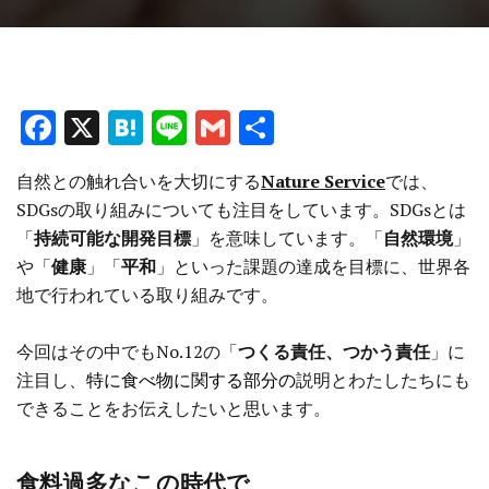
F
X
H
Li
G
共
a
at
n
m
有
自然との触れ合いを大切にする
Nature Service
では、
ce
e
e
ai
SDGsの取り組みについても注目をしています。SDGsとは
b
n
l
「
持続可能な開発目標
」を意味しています。「
自然環境
」
o
a
や「
健康
」「
平和
」といった課題の達成を目標に、世界各
o
地で行われている取り組みです。
k
今回はその中でもNo.12の「
つくる責任、つかう責任
」に
注目し、
特に食べ物に関する部分の
説明とわたしたちにも
できることをお伝えしたいと思います。
食料過多なこの時代で