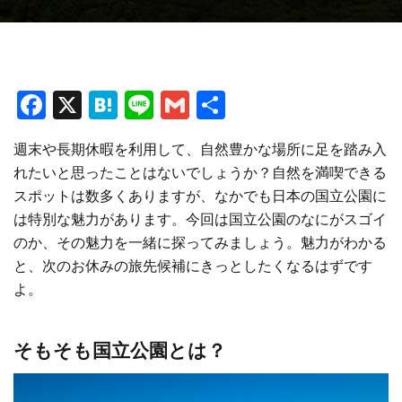
F
X
H
Li
G
共
a
at
n
m
有
週末や長期休暇を利用して、自然豊かな場所に足を踏み入
ce
e
e
ai
れたいと思ったことはないでしょうか？自然を満喫できる
b
n
l
スポットは数多くありますが、なかでも日本の国立公園に
o
a
は特別な魅力があります。今回は国立公園のなにがスゴイ
o
のか、その魅力を一緒に探ってみましょう。魅力がわかる
と、次のお休みの旅先候補にきっとしたくなるはずです
k
よ。
そもそも国立公園とは？