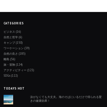
CATEGORIES
ビジネス
(16)
自然と哲学
(6)
キャンプ
(150)
ワーケーション
(39)
自然の良さ
(185)
離島
(56)
旅・冒険
(124)
アクティビティー
(123)
SDGs
(122)
TODAYS HOT
泳がなくても大丈夫。海のそばにいるだけで得られる驚
きの健康効果！