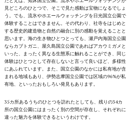
たとえば、知床国立公園。流氷やホエールウォッチングが
見どころのひとつで、そこで見た感動は宝物になるでしょ
う。でも、流氷やホエールウォッチングを日光国立公園で
体験することはできません。その代わり、社寺をはじめと
する歴史的建造物と自然の融合に別の感動を覚えることと
思います。海の生き物ひとつとっても、瀬戸内海国立公園
ならカブトガニ、屋久島国立公園であればアカウミガメと
いった、まったく異なる生態系に触れることができ、同じ
体験はひとつとして存在しないと言って良いほど、多様性
にあふれています。また、国立公園のなかには私有地が含
まれる地域もあり、伊勢志摩国立公園では区域の96%が私
有地、といったおもしろい発見もあります。
35カ所あるうちのひとつを訪れたとしても、残りの34カ
所の国立公園にはまったく別の空間が存在し、それぞれに
違った魅力を体験できるというわけです。