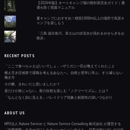
【2026年版】オートキャンプ場の熊対策完全ガイド｜遭
遇を防ぐ実践マニュアル
夏キャンプにおすすめ！標高1000m以上の場所で高原キ
ャンプを楽しもう
「三島 源兵衛川。富士山の伏流水が流れるせせらぎをお
散歩」
RECENT POSTS
「ここで食べちゃえばいいでしょ」—ザリガニ一匹が教えてくれたこと
燃え尽き症候群で退職を考えるあなたへ。自然と哲学に学ぶ、すり減らない
働き方
その蝶、きれいだと思いましたか？
昼だけが旅じゃない。夜の自然を楽しむ『ノクツーリズム』とは？
「なんとなく顔に見える」パレイドリア現象と創造性の深いつながり
ABOUT US
NPO法人 Nature Service と Nature Service Consulting 株式会社 が運営する
「自然体験」をテーマにしたキュレーションサイト。 日常の中に少しだけ自