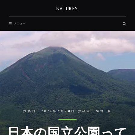
コ
NATURES.
ン
テ
検
メニュー
ン
索
ボ
ツ
ッ
へ
ク
ス
移
動
投稿日:
2024年2月28日
投稿者:
菊地 薫
日本の国立公園って
REST