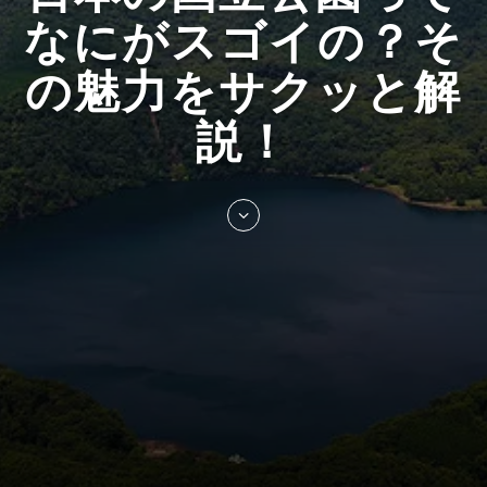
なにがスゴイの？そ
の魅力をサクッと解
説！
Skip
to
entry
content