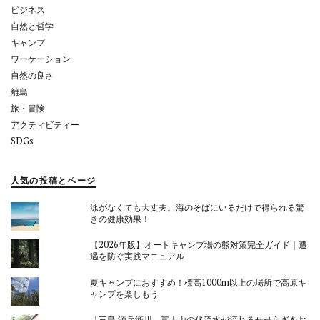
ン
ビジネス
自然と哲学
キャンプ
ワーケーション
自然の良さ
離島
旅・冒険
アクティビティー
SDGs
人気の投稿とページ
泳がなくても大丈夫。海のそばにいるだけで得られる驚
きの健康効果！
【2026年版】オートキャンプ場の熊対策完全ガイド｜遭
遇を防ぐ実践マニュアル
夏キャンプにおすすめ！標高1000m以上の場所で高原キ
ャンプを楽しもう
「三島 源兵衛川。富士山の伏流水が流れるせせらぎをお