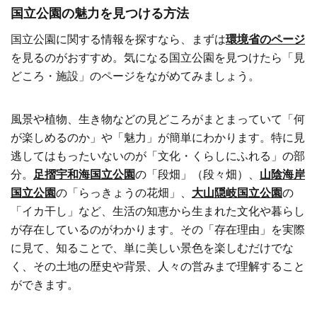
国立公園の魅力を見つける方法
国立公園に関する情報を探すなら、まずは
環境省のページ
を見るのがおすすめ。気になる国立公園を見つけたら「見
どころ・施設」のページをながめてみましょう。
風景や植物、生き物などの見どころがまとまっていて「何
が楽しめるのか」や「魅力」が簡単にわかります。特に見
逃してはもったいないのが「文化・くらしにふれる」の部
分。
足摺宇和海国立公園
の「段畑」（段々畑）、
山陰海岸
国立公園
の「らっきょうの花畑」、
大山隠岐国立公園
の
「イカ干し」など、生活の知恵から生まれた文化や暮らし
が存在しているのがわかります。その「存在理由」を実際
に見て、知ることで、単に美しい景色を楽しむだけでな
く、その土地の歴史や背景、人々の営みまで理解すること
ができます。