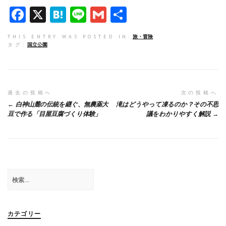
F
X
H
Li
G
共
a
at
n
m
有
THIS ENTRY WAS POSTED IN:
旅・冒険
ce
e
e
ai
タグ:
国立公園
b
n
l
o
a
o
投
過去の投稿へ
次の投稿へ
白神山麓の伝統を継ぐ、無農薬大
滝はどうやって凍るのか？その不思
k
稿
豆で作る「目屋豆腐づくり体験」
議をわかりやすく解説
ナ
ビ
ゲ
検
ー
索:
シ
ョ
カテゴリー