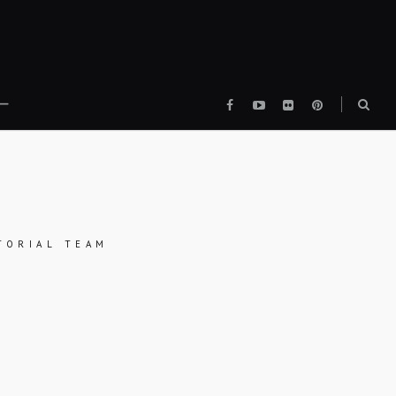
Facebook
YouTube
flickr
pinterest
検
ー
索
ボ
ッ
ク
ス
TORIAL TEAM