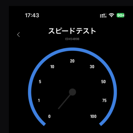
コ
ン
テ
ン
ツ
へ
移
動