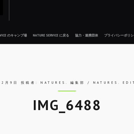
ERVICE のキャンプ場
NATURE SERVICE に戻る
協力・連携団体
プライバシーポリシ
年2月9日
投稿者:
NATURES. 編集部 / NATURES. EDI
IMG_6488
Skip
to